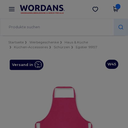
×
Wordans App
App holen
Bessere Preise in der App!
Startseite
Werbegeschenke
Haus & Küche
Küchen-Accessoires
Schürzen
Egotier 99157
W45
Versand in