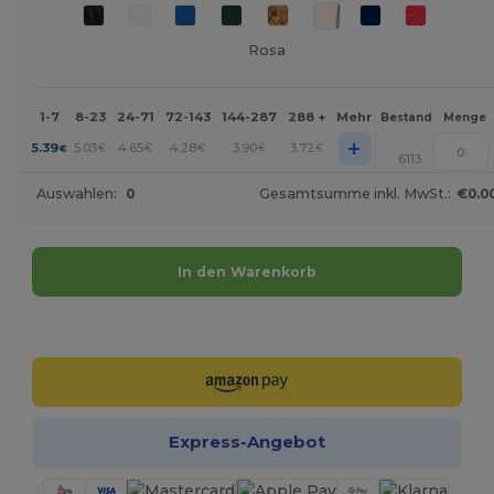
Rosa
1-7
8-23
24-71
72-143
144-287
288 +
Mehr
Bestand
Menge
+
5.39
5.03
4.65
4.28
3.90
3.72
€
€
€
€
€
€
6113
Auswahlen:
0
Gesamtsumme inkl. MwSt.:
€0.0
In den Warenkorb
Jetzt konfigurieren!
Express-Angebot