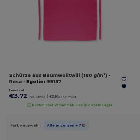
Schürze aus Baumwolltwill (180 g/m²)
-
Rosa
-
Egotier
99157
Bereits ab
€3.72
|
inkl. MwSt
€3.10
ohne MwSt
Kostenloser Versand ab 99 € in diesem Lager!
Farbe auswahl:
Alle anzeigen
+ 7