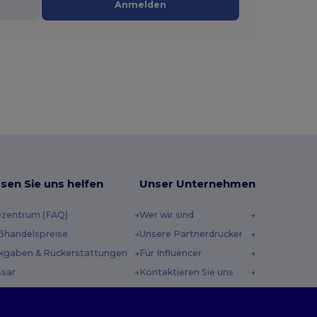
Anmelden
sen Sie uns helfen
Unser Unternehmen
ezentrum (FAQ)
Wer wir sind
ßhandelspreise
Unsere Partnerdrucker
kgaben & Rückerstattungen
Für Influencer
ssar
Kontaktieren Sie uns
sandmethoden
Karrierezentrum
scheincodes