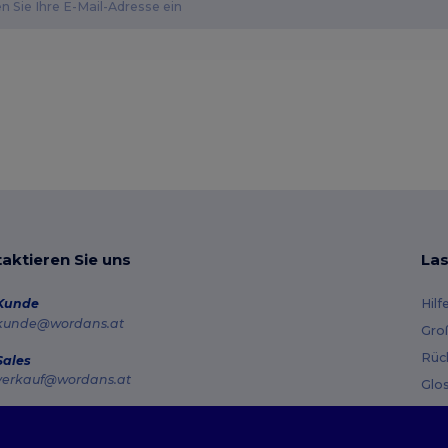
aktieren Sie uns
Las
Kunde
Hilf
kunde@wordans.at
Gro
Rüc
Sales
verkauf@wordans.at
Glo
Ver
Hotline
0800 018 026
Gut