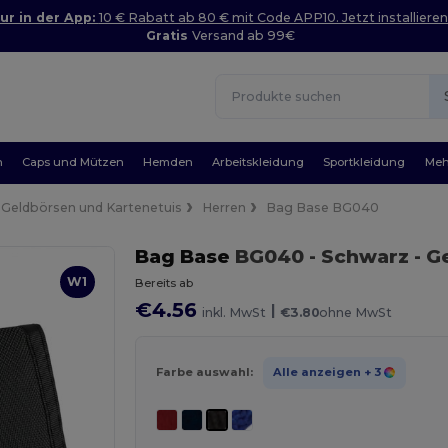
ur in der App:
10 € Rabatt ab 80 € mit Code APP10. Jetzt installieren
Gratis
Versand ab 99€
n
Caps und Mützen
Hemden
Arbeitskleidung
Sportkleidung
Meh
Geldbörsen und Kartenetuis
Herren
Bag Base BG040
Bag Base
BG040
- Schwarz
- G
W1
Bereits ab
€4.56
|
inkl. MwSt
€3.80
ohne MwSt
Farbe auswahl:
Alle anzeigen
+ 3