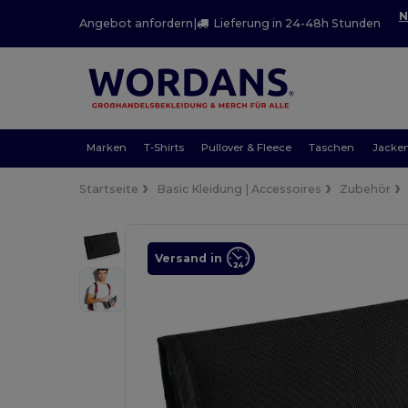
N
Angebot anfordern
|
Lieferung in 24-48h Stunden
Marken
T-Shirts
Pullover & Fleece
Taschen
Jacke
Startseite
Basic Kleidung | Accessoires
Zubehör
Versand in