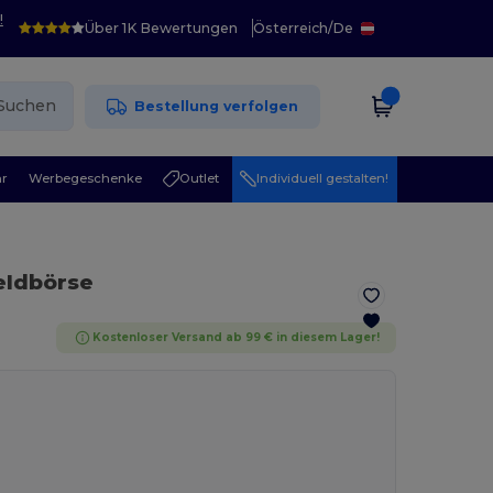
!
Über 1K Bewertungen
Österreich
/
De
Suchen
Bestellung verfolgen
r
Werbegeschenke
Outlet
Individuell gestalten!
eldbörse
Kostenloser Versand ab 99 € in diesem Lager!