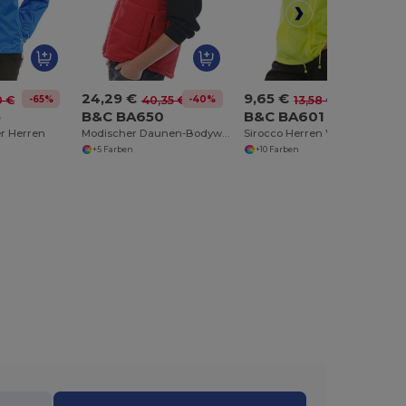
24,29 €
9,65 €
-65%
-40%
-29%
0 €
40,35 €
13,58 €
5
B&C BA650
B&C BA601
r Herren
Modischer Daunen-Bodywarmer mit Dekorationsoption
Sirocco Herren Windbreaker
+5 Farben
+10 Farben