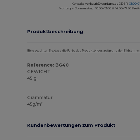
Kontakt
verkauf@wordans.at
ODER
0800 0
Montag – Donnerstag: 10:00–13:00 & 14:00–17:30 Freit
Produktbeschreibung
Bitte beachten Sie, dass die Farbe des Produktbildes aufgrund der Bildschir
Reference: BG40
GEWICHT
45 g.
Hoher Bestand
Grammatur
45g/m²
Kundenbewertungen zum Produkt