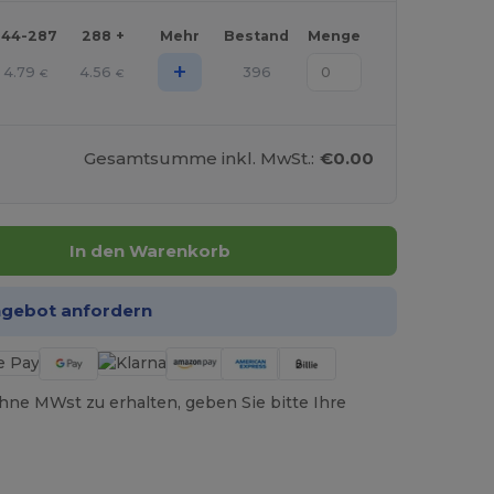
144-287
288 +
Mehr
Bestand
Menge
+
4.79
4.56
396
€
€
Gesamtsumme inkl. MwSt.:
€0.00
In den Warenkorb
ngebot anfordern
hne MWst zu erhalten, geben Sie bitte Ihre