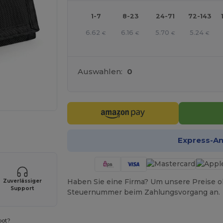
1-7
8-23
24-71
72-143
6.62
6.16
5.70
5.24
€
€
€
€
Auswahlen:
0
r Ihre Produkte an
Express-A
Haben Sie eine Firma? Um unsere Preise o
Zuverlässiger
Support
Steuernummer beim Zahlungsvorgang an.
bot?