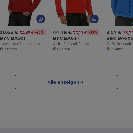
20,63 €
44,78 €
9,07 €
-40%
-39%
34,45 €
73,10 €
26,3
B&C BA501
B&C BA631
B&C BA60
Icewalker+ Fleecejacke
X-Lite Softshell Jacke
Air Windbreake
+4 Farben
+3 Farben
+3 Farben
Alle anzeigen