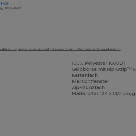
18 026
ag: 10:00–14:00
mkalibrierung möglicherweise nicht genau der tatsächlichen Produktfarbe entspricht.
100%
Polyester
(600D)
Geldbörse mit Rip-Strip™ K
Kartenfach
Klarsichtfenster
Zip-Münzfach
Maße: offen: 24 x 13,2 cm, g