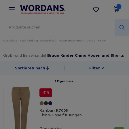
×
Wordans App
App holen
Bessere Preise in der App!
Startseite
Basic Kleidung | Accessoires
Hosen und Shorts
Chino
Kinder
Groß- und Einzelhandel
Braun Kinder Chino Hosen und Shorts
Sortieren nach
Filter
✓
2 Ergebnisse.
-31%
Kariban K7005
Chino-Hose für Jungen
Günstigste: