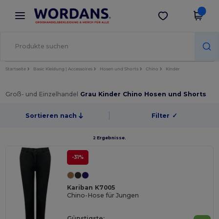
×
Wordans App
App holen
Bessere Preise in der App!
Startseite
Basic Kleidung | Accessoires
Hosen und Shorts
Chino
Kinder
Groß- und Einzelhandel
Grau Kinder Chino Hosen und Shorts
Sortieren nach
Filter
✓
2 Ergebnisse.
-31%
Kariban K7005
Chino-Hose für Jungen
Günstigste: