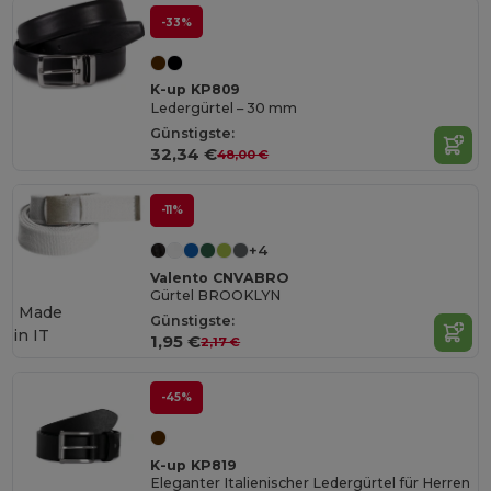
-33%
K-up KP809
Ledergürtel – 30 mm
Günstigste:
32,34 €
48,00 €
-11%
+4
Valento CNVABRO
Gürtel BROOKLYN
Made
Günstigste:
in
IT
1,95 €
2,17 €
-45%
K-up KP819
Eleganter Italienischer Ledergürtel für Herren