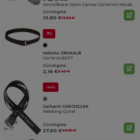
Verstellbarer Nylon Canvas Gürtel mit Metallschnalle
Günstigste:
10,80 €
15,50 €
-11%
Valento CNVAALB
Gürtel ALBERT
Günstigste:
2,16 €
2,42 €
-44%
Carhartt CARCH2260
Webbing-Gürtel
Made
Günstigste:
in
IT
27,60 €
49,30 €