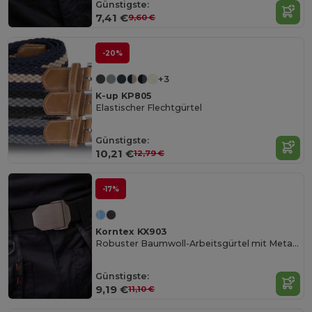
Günstigste:
7,41 €
9,60 €
-20%
+3
K-up KP805
Elastischer Flechtgürtel
Günstigste:
10,21 €
12,79 €
-17%
Korntex KX903
Robuster Baumwoll-Arbeitsgürtel mit Metallschnalle
Günstigste:
9,19 €
11,10 €