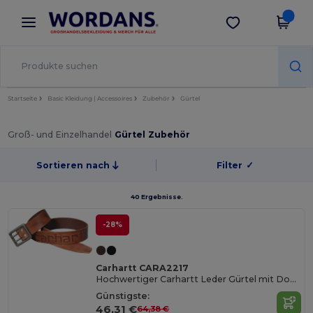
×
Wordans App
App holen
Bessere Preise in der App!
Startseite
Basic Kleidung | Accessoires
Zubehör
Gürtel
Groß- und Einzelhandel
Gürtel Zubehör
Sortieren nach
Filter
✓
40 Ergebnisse.
-28%
Carhartt CARA2217
Hochwertiger Carhartt Leder Gürtel mit Doppel Dornschließe
Günstigste:
46,31 €
64,38 €