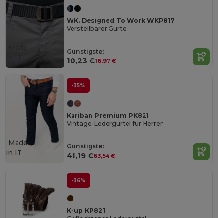
WK. Designed To Work WKP817
Verstellbarer Gürtel
Made
Günstigste:
in
IT
10,23 €
16,97 €
-35%
Kariban Premium PK821
Vintage-Ledergürtel für Herren
Made
Günstigste:
in
IT
41,19 €
63,54 €
-36%
K-up KP821