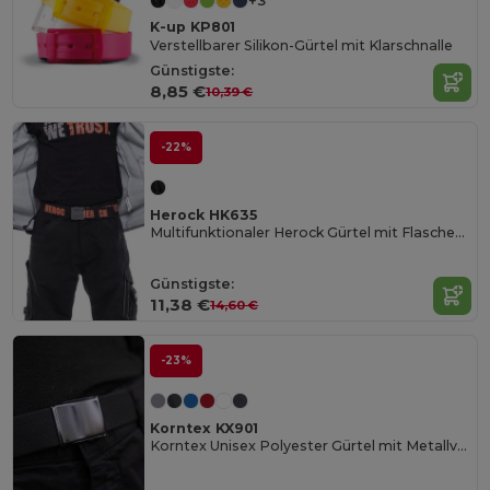
+3
K-up KP801
Verstellbarer Silikon-Gürtel mit Klarschnalle
Günstigste:
8,85 €
10,39 €
-22%
Herock HK635
Multifunktionaler Herock Gürtel mit Flaschenöffner
Günstigste:
11,38 €
14,60 €
-23%
Korntex KX901
Korntex Unisex Polyester Gürtel mit Metallverschluss