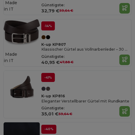
Made
Günstigste:
in
IT
32,79 €
59,64 €
-14%
K-up KP807
Klassischer Gürtel aus Vollnarbenleder – 30 mm
Made
Günstigste:
in
IT
40,95 €
47,88 €
-41%
K-up KP816
Eleganter Verstellbarer Gürtel mit Rundkante
Günstigste:
35,01 €
59,64 €
-40%