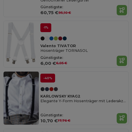
Geflochtener Ledergürtel
Günstigste:
60,75 €
95,10 €
-1%
Valento TIVATOR
Hosenträger TORNASOL
Günstigste:
6,00 €
6,05 €
-40%
KARLOWSKY KYAG2
Elegante Y-Form Hosenträger mit Lederakzenten
Günstigste:
10,70 €
17,76 €