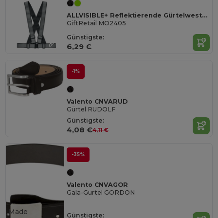
ALLVISIBLE+ Reflektierende Gürtelweste B3
GiftRetail MO2405
Günstigste:
6,29 €
-1%
Valento CNVARUD
Gürtel RUDOLF
Günstigste:
4,08 €
4,11 €
-35%
Valento CNVAGOR
Gala-Gürtel GORDON
Made
Günstigste: