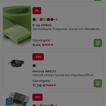
-1%
+3
K-up KP802
Verstellbarer Polyester Gürtel mit Metallschnalle
Günstigste:
9,04 €
9,12 €
-22%
Herock HK630
Herock Unisex Gürtel mit Flaschenöffner
Günstigste:
11,38 €
14,60 €
-15%