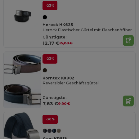
-23%
Herock HK625
Herock Elastischer Gürtel mit Flaschenöffner
Günstigste:
12,17 €
15,80 €
-23%
Korntex KX902
Reversibler Geschäftsgürtel
Günstigste:
7,63 €
9,90 €
-30%
K-up KP813