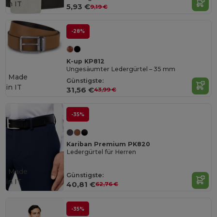
in
IT
5,93 €
9,19 €
-28%
K-up KP812
Ungesäumter Ledergürtel – 35 mm
Made
Günstigste:
in
IT
31,56 €
43,99 €
-35%
Kariban Premium PK820
Ledergürtel für Herren
Made
Günstigste:
in
IT
40,81 €
62,76 €
-35%