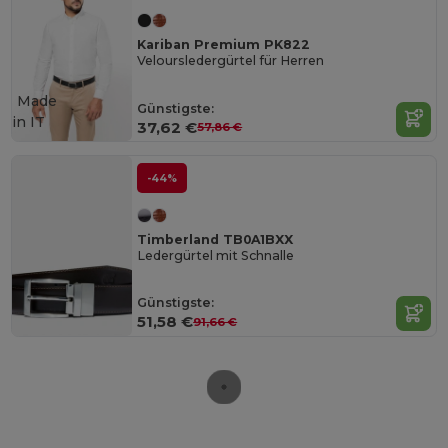
Kariban Premium PK822
Veloursledergürtel für Herren
Made
Günstigste:
in
IT
37,62 €
57,86 €
-44%
Timberland TB0A1BXX
Ledergürtel mit Schnalle
Günstigste:
51,58 €
91,66 €