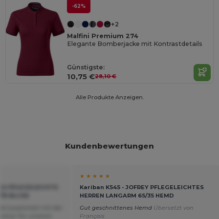
-62%
+2
Malfini Premium 274
Elegante Bomberjacke mit Kontrastdetails
Günstigste:
10,75 €
28,10 €
Alle Produkte Anzeigen.
Kundenbewertungen
★ ★ ★ ★ ★
SICA PFLEGELEICHTE
Kariban K545 - JOFREY PFLEGELEICHTES
35 BLUSE
HERREN LANGARM 65/35 HEMD
ikel zusammen mit der
Gut geschnittenes Hemd
Übersetzt von
eremy" für unseren
Français