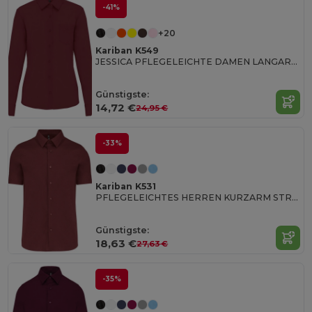
-41%
+20
Kariban K549
JESSICA PFLEGELEICHTE DAMEN LANGARM 65/35 BLUSE
Günstigste:
14,72 €
24,95 €
-33%
Kariban K531
PFLEGELEICHTES HERREN KURZARM STRETCH HEMD
Günstigste:
18,63 €
27,63 €
-35%