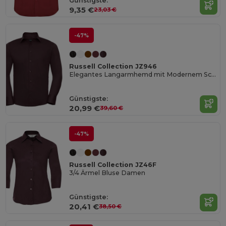
Günstigste:
9,35 €
23,03 €
-47%
Russell Collection JZ946
Elegantes Langarmhemd mit Modernem Schnitt
Günstigste:
20,99 €
39,60 €
-47%
Russell Collection JZ46F
3/4 Ärmel Bluse Damen
Günstigste:
20,41 €
38,50 €