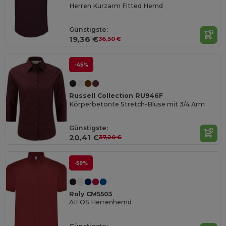
Herren Kurzarm Fitted Hemd
Günstigste:
19,36 €
36,50 €
-45%
Russell Collection RU946F
Körperbetonte Stretch-Bluse mit 3/4 Arm
Günstigste:
20,41 €
37,20 €
-59%
Roly CM5503
AIFOS Herrenhemd