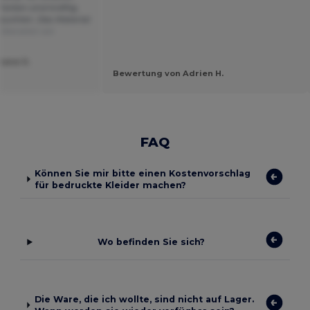
arben sind kräftig,
auchten. Das Material
Übersetzt von
hane S.
Bewertung von Adrien H.
FAQ
Können Sie mir bitte einen Kostenvorschlag
für bedruckte Kleider machen?
Wo befinden Sie sich?
Die Ware, die ich wollte, sind nicht auf Lager.