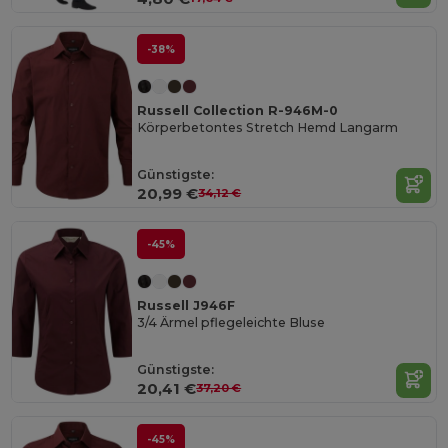
-38%
Russell Collection R-946M-0
Körperbetontes Stretch Hemd Langarm
Günstigste:
20,99 €
34,12 €
-45%
Russell J946F
3/4 Ärmel pflegeleichte Bluse
Günstigste:
20,41 €
37,20 €
-45%