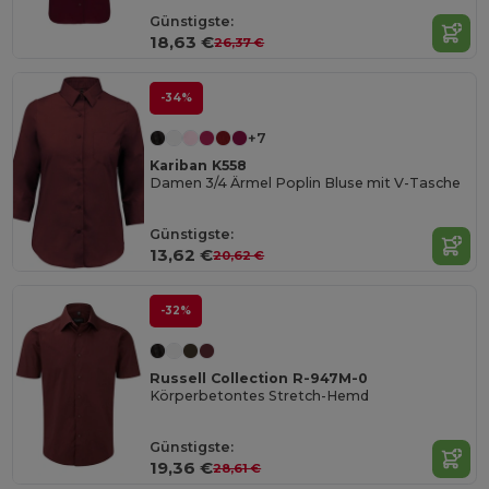
Günstigste:
18,63 €
26,37 €
-34%
+7
Kariban K558
Damen 3/4 Ärmel Poplin Bluse mit V-Tasche
Günstigste:
13,62 €
20,62 €
-32%
Russell Collection R-947M-0
Körperbetontes Stretch-Hemd
Günstigste:
19,36 €
28,61 €