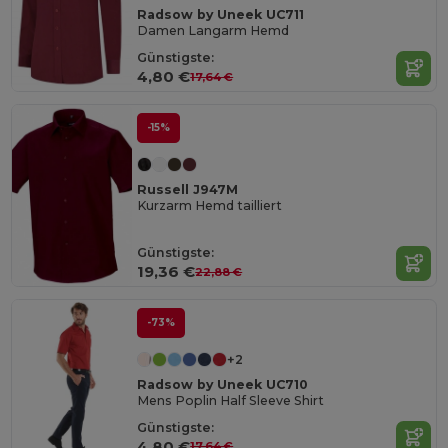
Radsow by Uneek UC711
Damen Langarm Hemd
Günstigste:
4,80 €
17,64 €
-15%
Russell J947M
Kurzarm Hemd tailliert
Günstigste:
19,36 €
22,88 €
-73%
+2
Radsow by Uneek UC710
Mens Poplin Half Sleeve Shirt
Günstigste:
4,80 €
17,64 €