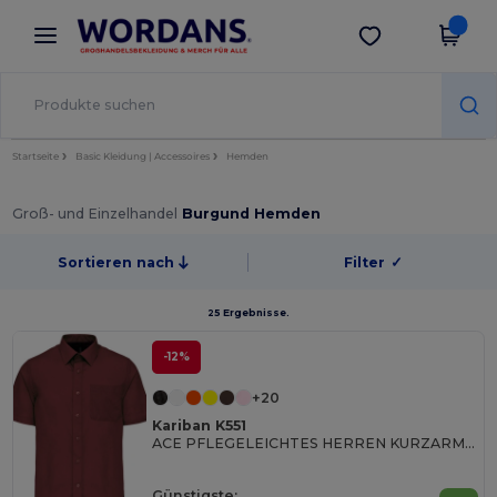
×
Wordans App
App holen
Bessere Preise in der App!
Startseite
Basic Kleidung | Accessoires
Hemden
Groß- und Einzelhandel
Burgund Hemden
Sortieren nach
Filter
✓
25 Ergebnisse.
-12%
+20
Kariban K551
ACE PFLEGELEICHTES HERREN KURZARM 65/35 HEMD
Günstigste: