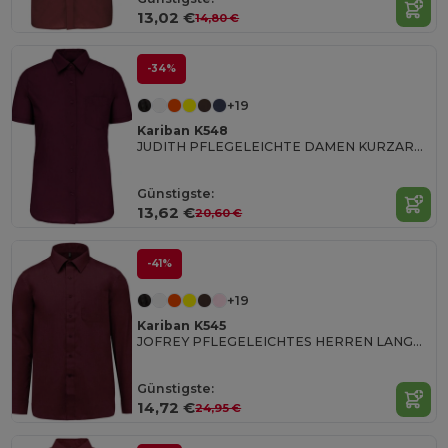
13,02 €
14,80 €
-34%
+19
Kariban K548
JUDITH PFLEGELEICHTE DAMEN KURZARM 65/35 BLUSE
Günstigste:
13,62 €
20,60 €
-41%
+19
Kariban K545
JOFREY PFLEGELEICHTES HERREN LANGARM 65/35 HEMD
Günstigste:
14,72 €
24,95 €