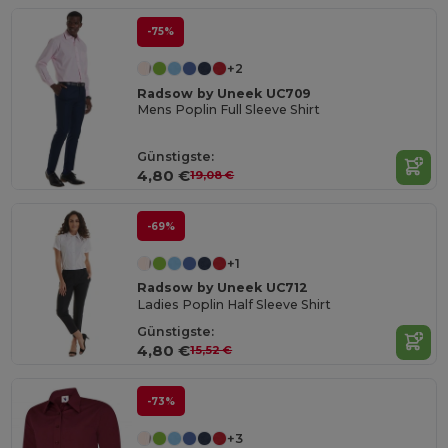
-75%
+2
Radsow by Uneek UC709
Mens Poplin Full Sleeve Shirt
Günstigste:
4,80 €
19,08 €
-69%
+1
Radsow by Uneek UC712
Ladies Poplin Half Sleeve Shirt
Günstigste:
4,80 €
15,52 €
-73%
+3