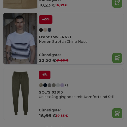
10,23 €
16,39 €
-45%
Front row FR621
Herren Stretch Chino Hose
Organic
Günstigste:
Cotton
22,50 €
41,20 €
-6%
+1
SOL'S 03810
Unisex Jogginghose mit Komfort und Stil
Günstigste:
18,66 €
19,85 €