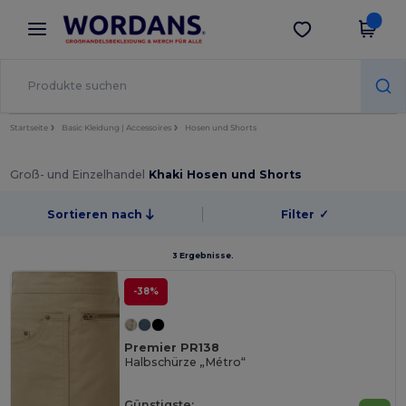
×
Wordans App
App holen
Bessere Preise in der App!
Startseite
Basic Kleidung | Accessoires
Hosen und Shorts
Groß- und Einzelhandel
Khaki Hosen und Shorts
Sortieren nach
Filter
✓
3 Ergebnisse.
-38%
Premier PR138
Halbschürze „Métro“
Günstigste: