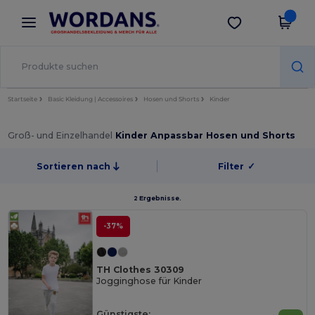
×
Wordans App
App holen
Bessere Preise in der App!
Startseite
Basic Kleidung | Accessoires
Hosen und Shorts
Kinder
Groß- und Einzelhandel
Kinder Anpassbar Hosen und Shorts
Sortieren nach
Filter
✓
2 Ergebnisse.
-37%
TH Clothes 30309
Jogginghose für Kinder
Günstigste: