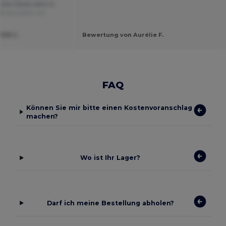
iche Geste wäre in
.A
Übersetzt von
RON C.
Bewertung von Aurélie F.
FAQ
Können Sie mir bitte einen Kostenvoranschlag
machen?
Wo ist Ihr Lager?
Darf ich meine Bestellung abholen?