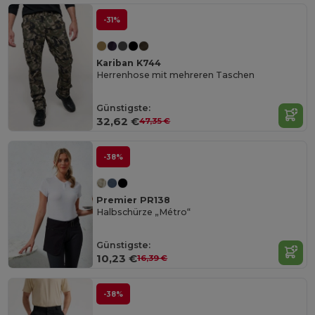
-31%
Kariban K744
Herrenhose mit mehreren Taschen
Günstigste:
32,62 €
47,35 €
-38%
Premier PR138
Halbschürze „Métro“
Günstigste:
10,23 €
16,39 €
-38%