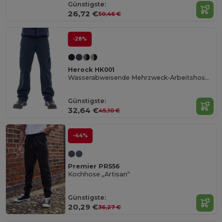
Günstigste:
26,72 €
50,46 €
-28%
Herock HK001
Wasserabweisende Mehrzweck-Arbeitshose Thor
Günstigste:
32,64 €
45,10 €
-44%
Premier PR556
Kochhose „Artisan“
Günstigste:
20,29 €
36,27 €