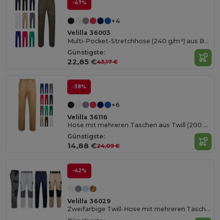
-47%
+4
Velilla 36003
Multi-Pocket-Stretchhose (240 g/m²) aus Baumwolle (46 %), EME (38 %) und Polyester (16 %)
Günstigste:
22,85 €
43,17 €
-38%
+6
Velilla 36116
Hose mit mehreren Taschen aus Twill (200 g/m²), aus Baumwolle (35 %) und Polyester (65 %)
Günstigste:
14,88 €
24,09 €
-42%
Velilla 36029
Zweifarbige Twill-Hose mit mehreren Taschen (240 g/m²), aus Baumwolle (35%) und Polyester (65%)