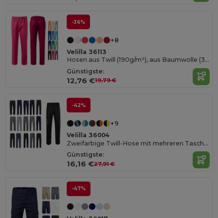
-36%
+8
Velilla 36113
Hosen aus Twill (190g/m²), aus Baumwolle (35%) und Polyester (85%)
Günstigste:
12,76 €
19,79 €
-42%
+9
Velilla 36004
Zweifarbige Twill-Hose mit mehreren Taschen (200 g/m²), aus Baumwolle (35 %) und Polyester (65 %)
Günstigste:
16,16 €
27,91 €
-47%