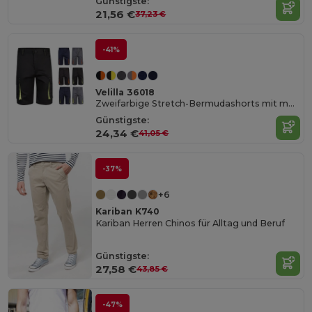
Günstigste:
21,56 €
37,23 €
-41%
Velilla 36018
Zweifarbige Stretch-Bermudashorts mit mehreren Taschen (240 g/m²) aus Baumwolle (46 %), EME (38 %) und Polyester (16 %)
Günstigste:
24,34 €
41,05 €
-37%
+6
Kariban K740
Kariban Herren Chinos für Alltag und Beruf
Günstigste:
27,58 €
43,85 €
-47%