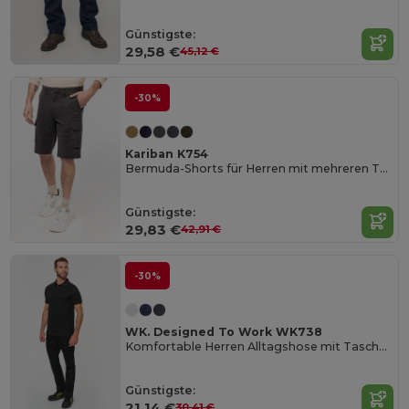
Günstigste:
29,58 €
45,12 €
-30%
Kariban K754
Bermuda-Shorts für Herren mit mehreren Taschen
Günstigste:
29,83 €
42,91 €
-30%
WK. Designed To Work WK738
Komfortable Herren Alltagshose mit Taschen
Günstigste:
21,14 €
30,41 €