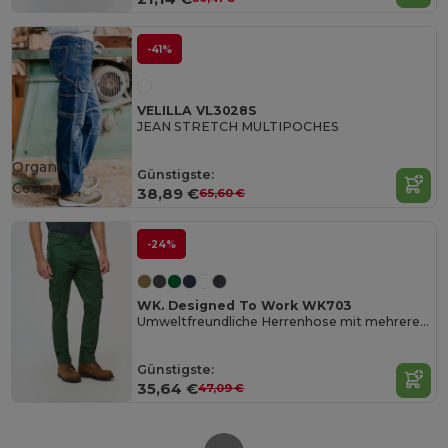
-41%
VELILLA VL3028S
JEAN STRETCH MULTIPOCHES
Organic
Günstigste:
Cotton
38,89 €
65,60 €
-24%
WK. Designed To Work WK703
Umweltfreundliche Herrenhose mit mehreren Taschen
Günstigste:
35,64 €
47,09 €