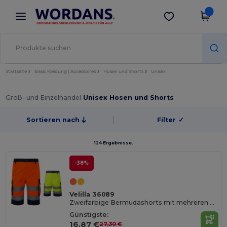
×
Wordans App
App holen
Bessere Preise in der App!
Startseite
Basic Kleidung | Accessoires
Hosen und Shorts
Unisex
Groß- und Einzelhandel
Unisex Hosen und Shorts
Sortieren nach
Filter
✓
124 Ergebnisse.
-38%
Velilla 36089
Zweifarbige Bermudashorts mit mehreren Taschen (210 g/m²), aus Baumwolle (20%) und Polyester (80%)
Günstigste:
16,87 €
27,30 €