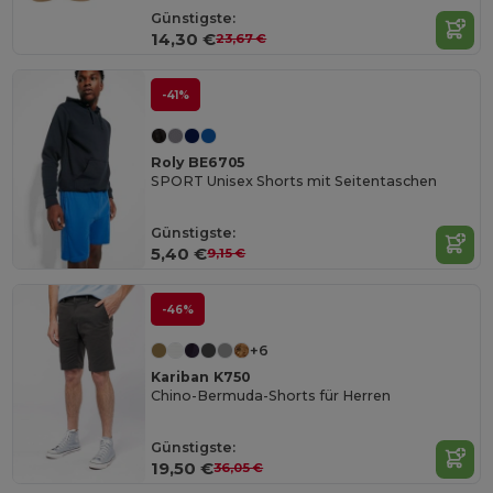
Günstigste:
14,30 €
23,67 €
-41%
Roly BE6705
SPORT Unisex Shorts mit Seitentaschen
Günstigste:
5,40 €
9,15 €
-46%
+6
Kariban K750
Chino-Bermuda-Shorts für Herren
Günstigste:
19,50 €
36,05 €