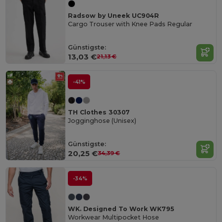
Radsow by Uneek UC904R
Cargo Trouser with Knee Pads Regular
Günstigste:
13,03 €
21,13 €
-41%
TH Clothes 30307
Jogginghose (Unisex)
Günstigste:
20,25 €
34,39 €
-34%
WK. Designed To Work WK795
Workwear Multipocket Hose