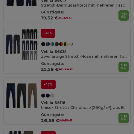
Velilla 36017
Stretch-Bermudashorts mit mehreren Taschen (240 g/m²), aus Baumwolle (46 %), EME (38 %) und Polyester (16 %)
Günstigste:
19,32 €
36,49 €
-45%
+9
Velilla 36031
Zweifarbige Stretch-Hose mit mehreren Taschen (240 g/m²), aus Baumwolle (46 %), EME (38 %) und Polyester (16 %)
Günstigste:
25,58 €
46,24 €
-47%
Velilla 36118
Unisex Stretch-Chinohose (260g/m²), aus Baumwolle (98%) und Elastan (2%)
Günstigste:
26,58 €
50,19 €