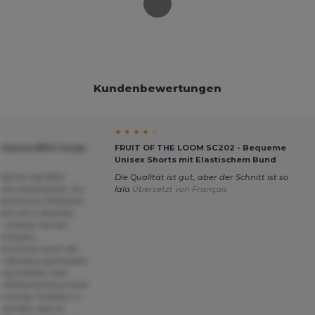
Kundenbewertungen
★ ★ ★ ★ ☆
Classics BDU Cargo
FRUIT OF THE LOOM SC202 - Bequeme
Unisex Shorts mit Elastischem Bund
t Jahren die BDU
Die Qualität ist gut, aber der Schnitt ist so
sic Arbeitshose. Zur
lala
Übersetzt von Français
kanischen Polizisten
aben sie in Bosnien
 Zuletzt, bei der
(2 Hosen),
verschluss einer der
an Wordans gemeldet).
lung (wieder zwei
r Reißverschluss einer
 richtig. Problem in
 perfekt, das ist