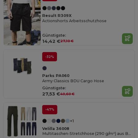
Result R309X
Actionshorts Arbeitsschutzhose
Günstigste:
14,42 €
27,10 €
-32%
Parks PA060
Army Classics BDU Cargo Hose
Günstigste:
27,53 €
40,60 €
-47%
+1
Velilla 36008
Multitaschen-Stretchhose (290 g/m²) aus Baumwolle (46 %), EME (38 %) und Polyester (16 %)