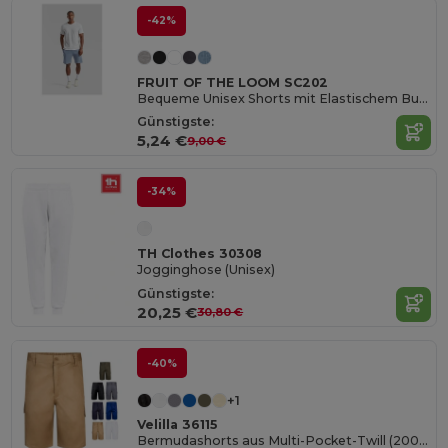
-42%
FRUIT OF THE LOOM SC202
Bequeme Unisex Shorts mit Elastischem Bund
Günstigste:
5,24 €
9,00 €
-34%
TH Clothes 30308
Jogginghose (Unisex)
Günstigste:
20,25 €
30,80 €
-40%
+1
Velilla 36115
Bermudashorts aus Multi-Pocket-Twill (200g/m²), aus Baumwolle (35%) und Polyester (65%)