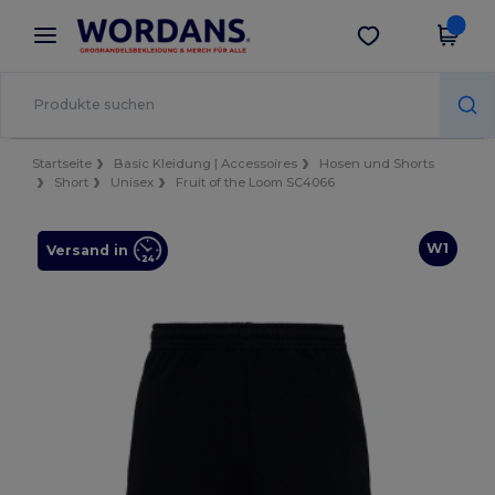
×
Wordans App
App holen
Bessere Preise in der App!
Startseite
Basic Kleidung | Accessoires
Hosen und Shorts
Short
Unisex
Fruit of the Loom SC4066
W1
Versand in