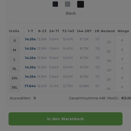
Black
1-7
8-23
24-71
72-143
144-287
288 +
Mehr
Größe
Bestand
Menge
+
14.55
13.39
11.64
10.47
8.73
7.57
€
€
€
€
€
€
S
20
+
14.55
13.39
11.64
10.47
8.73
7.57
€
€
€
€
€
€
M
30
+
14.55
13.39
11.64
10.47
8.73
7.57
€
€
€
€
€
€
L
28
+
14.55
13.39
11.64
10.47
8.73
7.57
€
€
€
€
€
€
XL
28
+
14.55
13.39
11.64
10.47
8.73
7.57
€
€
€
€
€
€
2XL
39
+
17.64
16.23
14.11
12.70
10.58
9.17
€
€
€
€
€
€
3XL
30
Auswahlen:
0
Gesamtsumme inkl. MwSt.:
€0.0
In den Warenkorb