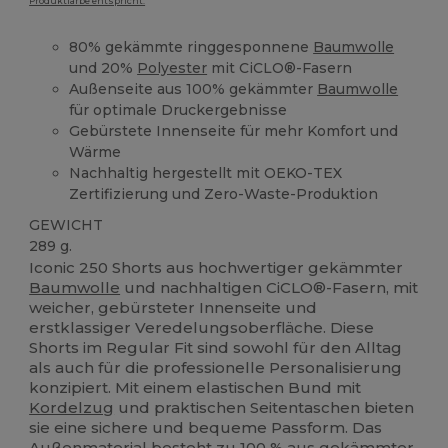
Produktfarbe entspricht.
80% gekämmte ringgesponnene
Baumwolle
und 20%
Polyester
mit CiCLO®-Fasern
Außenseite aus 100% gekämmter
Baumwolle
für optimale Druckergebnisse
Gebürstete Innenseite für mehr Komfort und
Wärme
Nachhaltig hergestellt mit OEKO-TEX
Zertifizierung und Zero-Waste-Produktion
GEWICHT
289 g.
Iconic 250 Shorts aus hochwertiger gekämmter
Baumwolle
und nachhaltigen CiCLO®-Fasern, mit
weicher, gebürsteter Innenseite und
erstklassiger Veredelungsoberfläche. Diese
Shorts im Regular Fit sind sowohl für den Alltag
als auch für die professionelle Personalisierung
konzipiert. Mit einem elastischen Bund mit
Kordelzug
und praktischen Seitentaschen bieten
sie eine sichere und bequeme Passform. Das
Außenmaterial besteht zu 100 % aus gekämmter