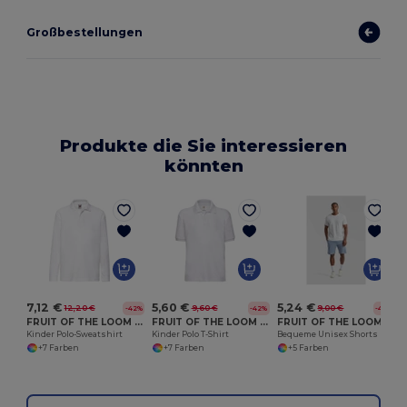
Großbestellungen
Produkte die Sie interessieren
könnten
T
7,12 €
5,60 €
5,24 €
12,20 €
9,60 €
9,00 €
-42%
-42%
-42%
FRUIT OF THE LOOM SC3201
FRUIT OF THE LOOM SC3417
FRUIT OF THE LOOM SC202
Kinder Polo-Sweatshirt
Kinder Polo T-Shirt
Bequeme Unisex Shorts mit Elastischem Bund
+7 Farben
+7 Farben
+5 Farben