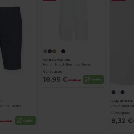
VELILLA V3009S
Herren Stretch Bermuda Shorts
Günstigste:
18,95 €
Kaufen
32,00 €
05
Roly PD0356
 Chino -Shorts
ANDY Sport Sh
Günstigste:
8,32 €
Kaufen
34,00 €