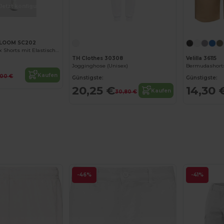
Jetzt konfigurieren!
 LOOM SC202
Bequeme Unisex Shorts mit Elastischem Bund
TH Clothes 30308
Velilla 36115
Jogginghose (Unisex)
Kaufen
,00 €
Günstigste:
Günstigste:
20,25 €
14,30 
Kaufen
30,80 €
-46%
-41%