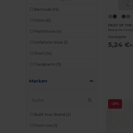
Bermuda
(14)
Chino
(6)
FRUIT OF THE
Frachthose
(4)
Günstigste:
Gefaltete Hose
(1)
5,24 €
9
Short
(14)
Trackpants
(11)
Marken
-25%
Build Your Brand
(2)
Front row
(1)