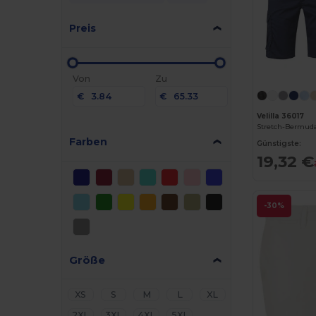
Preis
Von
Zu
€
€
Velilla 36017
Farben
Günstigste:
19,32 €
-30%
Größe
XS
S
M
L
XL
2XL
3XL
4XL
5XL