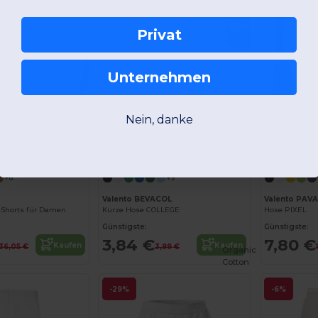
Privat
Unternehmen
Nein, danke
+6
+9
Valento BEVACOL
Valento PAVA
Shorts für Damen
Kurze Hose COLLEGE
Hose PIXEL
Günstigste:
Günstigste:
3,84 €
7,80 €
Kaufen
Kaufen
36,05 €
3,99 €
Organic
Cotton
-29%
-6%