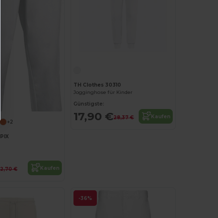
TH Clothes 30310
Jogginghose für Kinder
Günstigste:
17,90 €
Kaufen
28,37 €
+2
PIX
Kaufen
12,70 €
-36%