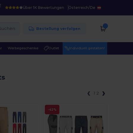
!
Über 1K Bewertungen
Österreich
/
De
Suchen
Bestellung verfolgen
r
Werbegeschenke
Outlet
Individuell gestalten!
ts
1
2
-42%