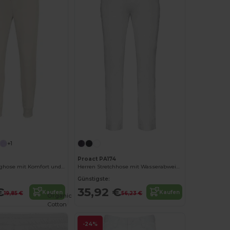
+1
Proact PA174
Unisex Jogginghose mit Komfort und Stil
Herren Stretchhose mit Wasserabweisendem Komfort
Günstigste:
€
35,92 €
Kaufen
Kaufen
19,85 €
56,23 €
Organic
Cotton
-24%