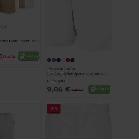
+1
Bermudashorts aus Multi-Pocket-Twill (200g/m²), aus Baumwolle (35%) und Polyester (65%)
€
Kaufen
23,67 €
Just Cool JC080
Just Cool Herren Sportshorts mit UV-Schutz
Günstigste:
9,04 €
Kaufen
14,00 €
-31%