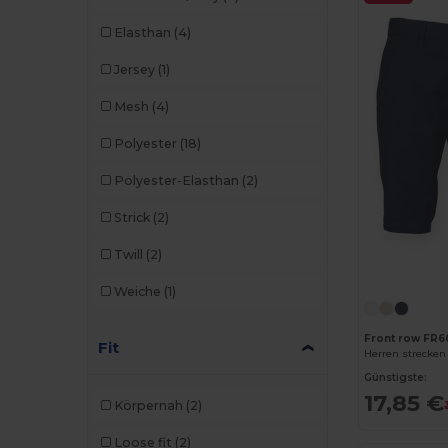
Elasthan
(4)
Jersey
(1)
Mesh
(4)
Polyester
(18)
Polyester-Elasthan
(2)
Strick
(2)
Twill
(2)
Weiche
(1)
Front row FR6
Fit
Herren strecken
Günstigste:
17,85 €
Körpernah
(2)
Loose fit
(2)