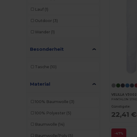
Lauf
(1)
Outdoor
(3)
Wander
(1)
Besonderheit
Tasche
(10)
Material
VELILLA V3002
PANTALON STR
100% Baumwolle
(3)
Günstigste:
22,41 €
100% Polyester
(5)
Baumwolle
(14)
-47%
Baumwolle/Poly
(5)