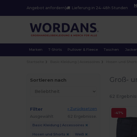
N
Angebot anfordern
|
Lieferung in 24-48h Stunden
Marken
T-Shirts
Pullover & Fleece
Taschen
Jacke
Startseite
Basic Kleidung | Accessoires
Hosen und Short
Groß- u
Sortieren nach
62 Ergebnis
Filter
« Zurücksetzen
-47%
Ausgewählt
62 Ergebnisse.
Basic Kleidung | Accessoires
Hosen und Shorts
Weiß