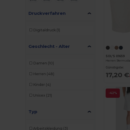
Druckverfahren
Digitaldruck
(1)
Geschlecht - Alter
SOL'S 01659
Herren Bermuda
Damen
(10)
Günstigste:
17,20 €
Herren
(48)
Kinder
(4)
-42%
Unisex
(21)
Typ
Arbeitskleidung
(3)