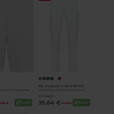
WK. Designed To Work WK703
orts mit Seitentaschen
Umweltfreundliche Herrenhose mit mehreren Taschen
Günstigste:
35,64 €
Kaufen
Kaufen
15,82 €
47,09 €