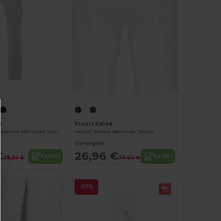
1
Proact PA149
Velilla Arbeitshose mit Mehreren Taschen
Herren Stretch Bermuda Shorts
Günstigste:
€
26,96 €
Kaufen
Kaufen
28,30 €
39,00 €
-37%