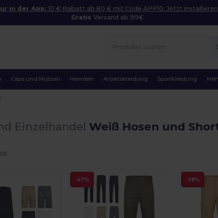
ur in der App:
10 € Rabatt ab 80 € mit Code APP10. Jetzt installieren
Gratis
Versand ab 99€
n
Caps und Mützen
Hemden
Arbeitskleidung
Sportkleidung
Meh
s
nd Einzelhandel
Weiß Hosen und Shor
se.
-47%
-38%