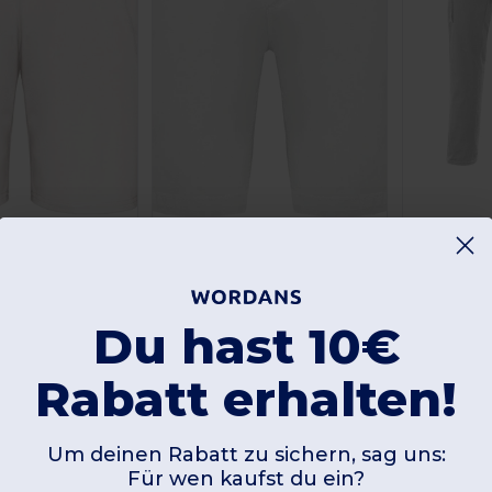
+4
+6
Kariban K750
VELILLA V300
 Trocknende Sportshorts
Chino-Bermuda-Shorts für Herren
Günstigste:
Günstigste:
Du hast 10€
19,50 €
16,77 
Kaufen
Kaufen
,84 €
36,05 €
Rabatt erhalten!
-4%
-39%
Um deinen Rabatt zu sichern, sag uns:
Für wen kaufst du ein?