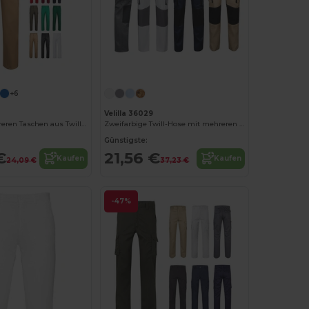
+6
Velilla 36029
Hose mit mehreren Taschen aus Twill (200 g/m²), aus Baumwolle (35 %) und Polyester (65 %)
Zweifarbige Twill-Hose mit mehreren Taschen (240 g/m²), aus Baumwolle (35%) und Polyester (65%)
Günstigste:
€
21,56 €
Kaufen
Kaufen
24,09 €
37,23 €
-47%