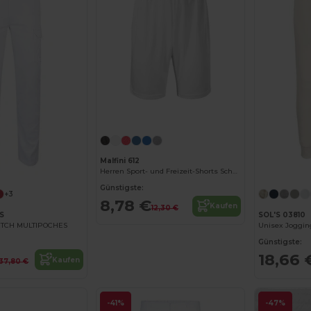
Malfini 612
Herren Sport- und Freizeit-Shorts Schnell Trocknend
Günstigste:
+3
8,78 €
Kaufen
12,30 €
S
SOL'S 03810
ETCH MULTIPOCHES
Günstigste:
18,66 
Kaufen
37,80 €
-41%
-47%