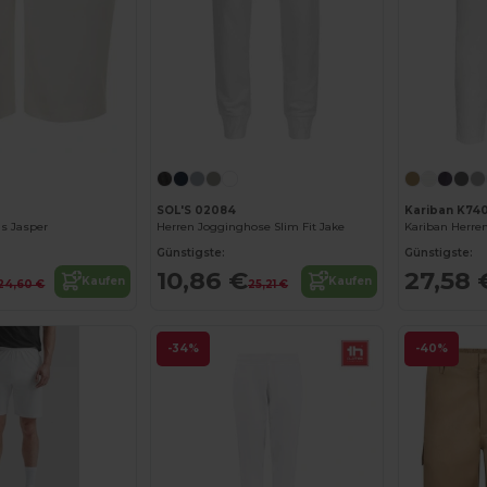
SOL'S 02084
Kariban K74
s Jasper
Herren Jogginghose Slim Fit Jake
Günstigste:
Günstigste:
10,86 €
27,58 
Kaufen
Kaufen
24,60 €
25,21 €
-34%
-40%