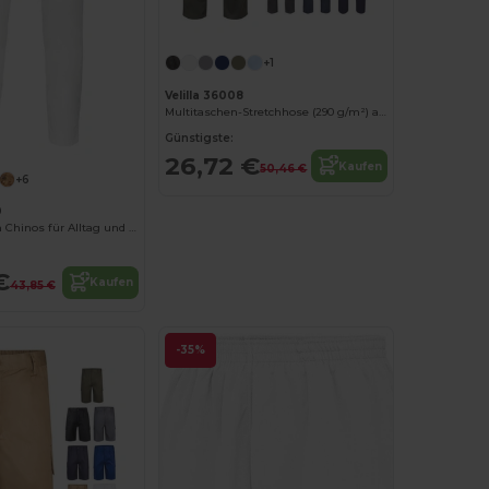
+1
Velilla 36008
Multitaschen-Stretchhose (290 g/m²) aus Baumwolle (46 %), EME (38 %) und Polyester (16 %)
Günstigste:
26,72 €
Kaufen
50,46 €
+6
0
Kariban Herren Chinos für Alltag und Beruf
€
Kaufen
43,85 €
-35%