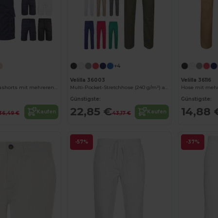
+4
Velilla 36003
Velilla 36116
Stretch-Bermudashorts mit mehreren Taschen (240 g/m²), aus Baumwolle (46 %), EME (38 %) und Polyester (16 %)
Multi-Pocket-Stretchhose (240 g/m²) aus Baumwolle (46 %), EME (38 %) und Polyester (16 %)
Günstigste:
Günstigste:
22,85 €
14,88 
Kaufen
Kaufen
36,49 €
43,17 €
-57%
-37%