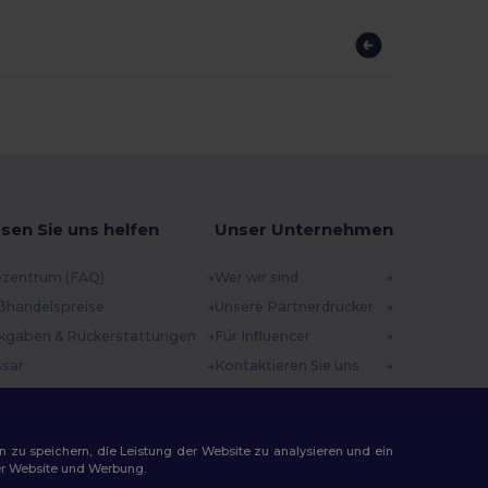
sen Sie uns helfen
Unser Unternehmen
ezentrum (FAQ)
Wer wir sind
ßhandelspreise
Unsere Partnerdrucker
kgaben & Rückerstattungen
Für Influencer
ssar
Kontaktieren Sie uns
sandmethoden
Karrierezentrum
scheincodes
n zu speichern, die Leistung der Website zu analysieren und ein
rer Website und Werbung.