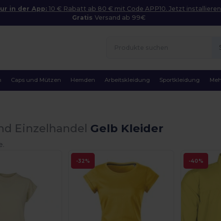
ur in der App:
10 € Rabatt ab 80 € mit Code APP10. Jetzt installieren
Gratis
Versand ab 99€
n
Caps und Mützen
Hemden
Arbeitskleidung
Sportkleidung
Meh
nd Einzelhandel
Gelb Kleider
e.
-32%
-40%