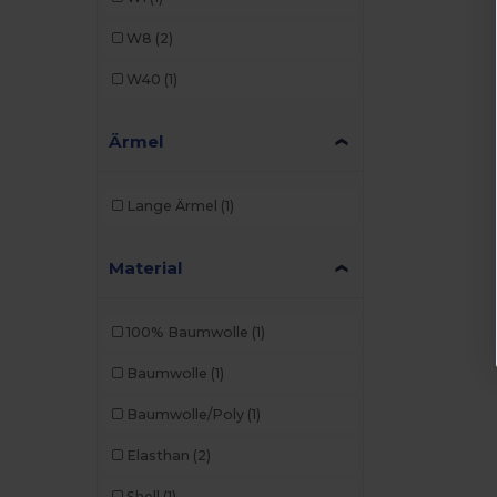
W8
(2)
W40
(1)
Ärmel
Lange Ärmel
(1)
Material
100% Baumwolle
(1)
Baumwolle
(1)
Baumwolle/Poly
(1)
Elasthan
(2)
Shell
(1)