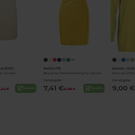
+9
nd BY101
Malfini 178
Valento CSV
lten Ärmeln
Bequeme Freizeitkleidung für Damen
Schürze CHA
Günstigste:
Günstigste:
7,41 €
9,00 €
Kaufen
Kaufen
3,30 €
10,88 €