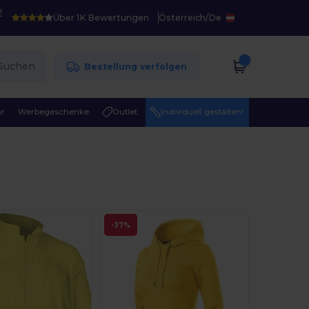
!
Über 1K Bewertungen
Österreich
/
De
Suchen
Bestellung verfolgen
r
Werbegeschenke
Outlet
Individuell gestalten!
-37%