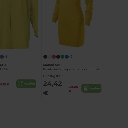
+6
+7
ACHA
Malfini 419
RANGA
Komfortabler Kapuzenpullover mit Kängurutasche
Günstigste:
24,42
Kaufen
15,12 €
39,00
Kaufen
€
€