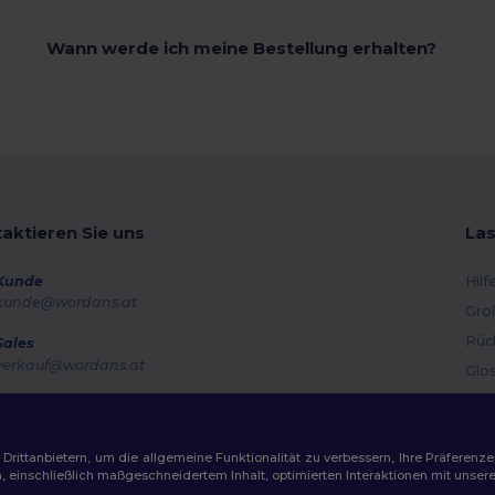
Wann werde ich meine Bestellung erhalten?
aktieren Sie uns
Las
Kunde
Hilf
kunde@wordans.at
Gro
Rüc
Sales
verkauf@wordans.at
Glo
Ver
Hotline
0800 018 026
Gut
Montag – Donnerstag: 10:00–13:00 & 14:00–17:30 Freitag: 10:00–14:00
ittanbietern, um die allgemeine Funktionalität zu verbessern, Ihre Präferenze
n, einschließlich maßgeschneidertem Inhalt, optimierten Interaktionen mit unse
Auftragsverfolgung