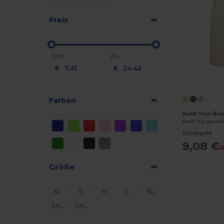
Preis
Von
Zu
€
€
Farben
Build Your Bra
Kleid mit gerol
Günstigste:
9,08 €
1
Größe
XS
S
M
L
XL
2XL
3XL