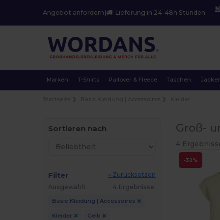
N
Angebot anfordern
|
Lieferung in 24-48h Stunden
Marken
T-Shirts
Pullover & Fleece
Taschen
Jacke
Startseite
Basic Kleidung | Accessoires
Kleider
Groß- u
Sortieren nach
4 Ergebniss
-32%
Filter
« Zurücksetzen
Ausgewählt
4 Ergebnisse.
Basic Kleidung | Accessoires
Kleider
Gelb