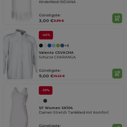
Kinderkleid INDIANA
Günstigste:
3,00 €
3,39 €
-40%
+6
Valento CSVACHA
Schürze CHARANGA
Günstigste:
9,00 €
15,12 €
-39%
SF Women SK104
Damen Stretch Tankkleid mit Komfort
Günstigste: