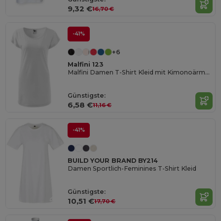
9,32 €
16,70 €
-41%
+6
Malfini 123
Malfini Damen T-Shirt Kleid mit Kimonoärmeln
Günstigste:
6,58 €
11,16 €
-41%
BUILD YOUR BRAND BY214
Damen Sportlich-Feminines T-Shirt Kleid
Günstigste:
10,51 €
17,70 €