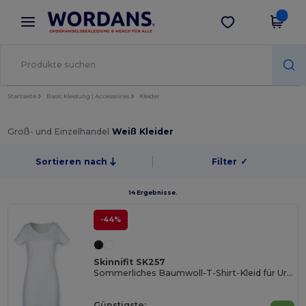
×
Wordans App
App holen
Bessere Preise in der App!
Startseite
Basic Kleidung | Accessoires
Kleider
Groß- und Einzelhandel
Weiß Kleider
Sortieren nach
Filter
✓
14 Ergebnisse.
-44%
Skinnifit SK257
Sommerliches Baumwoll-T-Shirt-Kleid für Urlaub
Günstigste: