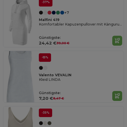
-37%
+7
Malfini 419
Komfortabler Kapuzenpullover mit Kängurutasche
Günstigste:
24,42 €
39,00 €
-15%
Valento VEVALIN
Kleid LINDA
Günstigste:
7,20 €
8,47 €
-35%