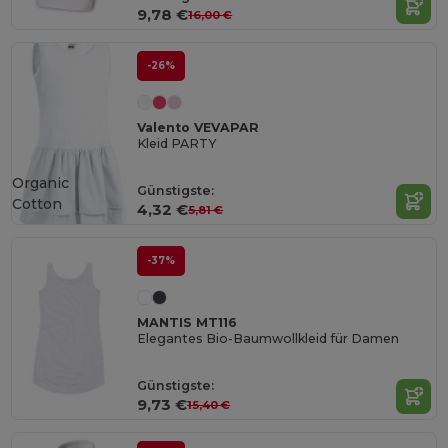
9,78 €
16,00 €
-26%
Valento VEVAPAR
Kleid PARTY
Organic
Günstigste:
Cotton
4,32 €
5,81 €
-37%
MANTIS MT116
Elegantes Bio-Baumwollkleid für Damen
Günstigste:
9,73 €
15,40 €