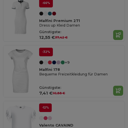
-66%
Malfini Premium 271
Dress up Kleid Damen
Günstigste:
12,55 €
37,42 €
-32%
+9
Malfini 178
Bequeme Freizeitkleidung für Damen
Günstigste:
7,41 €
10,88 €
-12%
Valento CAVAIND