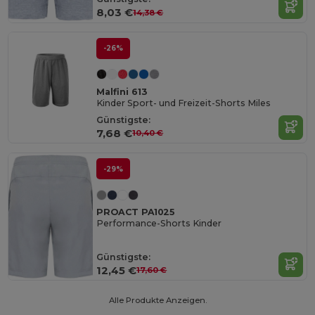
8,03 €
14,38 €
-26%
Malfini 613
Kinder Sport- und Freizeit-Shorts Miles
Günstigste:
7,68 €
10,40 €
-29%
PROACT PA1025
Performance-Shorts Kinder
Günstigste:
12,45 €
17,60 €
Alle Produkte Anzeigen.