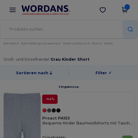
×
Wordans App
App holen
Bessere Preise in der App!
Startseite
Basic Kleidung | Accessoires
Hosen und Shorts
Short
Kinder
Groß- und Einzelhandel
Grau Kinder Short
Sortieren nach
Filter
✓
3 Ergebnisse.
-44%
Proact PA153
Bequeme Kinder Baumwollshorts mit Taschen
Günstigste: