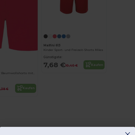
Malfini 613
Kinder Sport- und Freizeit-Shorts Miles
Günstigste:
7,68 €
Kaufen
10,40 €
Bequeme Kinder Baumwollshorts mit Taschen
Kaufen
4,38 €