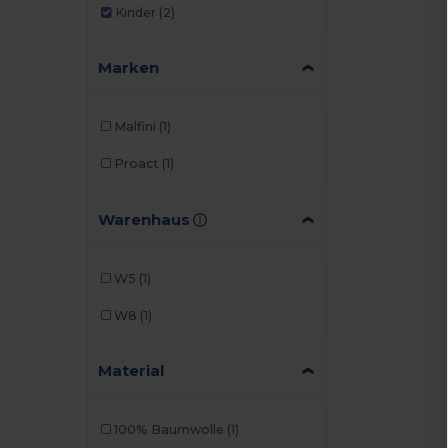
Kinder
(2)
Marken
Malfini
(1)
Proact
(1)
Warenhaus
W5
(1)
W8
(1)
Material
100% Baumwolle
(1)