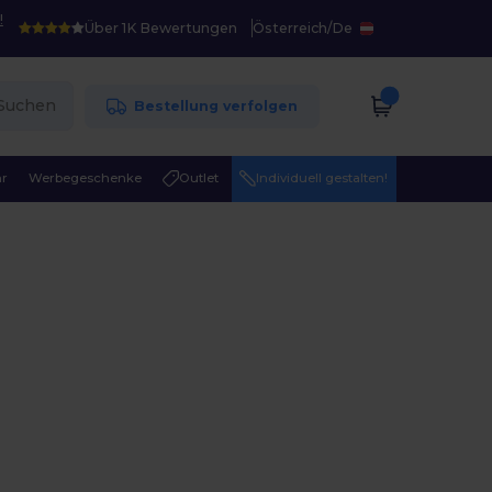
!
Über 1K Bewertungen
Österreich
/
De
Suchen
Bestellung verfolgen
r
Werbegeschenke
Outlet
Individuell gestalten!