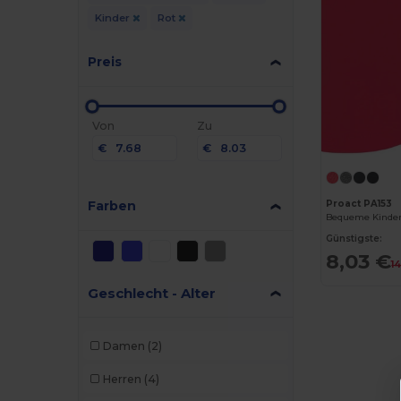
Kinder
Rot
Preis
Von
Zu
€
€
Farben
Proact PA153
Günstigste:
8,03 €
1
Geschlecht - Alter
Damen
(2)
Herren
(4)