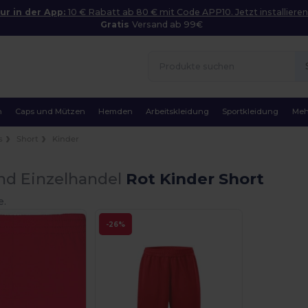
ur in der App:
10 € Rabatt ab 80 € mit Code APP10. Jetzt installieren
Gratis
Versand ab 99€
n
Caps und Mützen
Hemden
Arbeitskleidung
Sportkleidung
Meh
s
Short
Kinder
nd Einzelhandel
Rot Kinder Short
e.
-26%