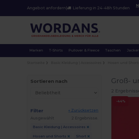
N
Angebot anfordern
|
Lieferung in 24-48h Stunden
Marken
T-Shirts
Pullover & Fleece
Taschen
Jacke
Startseite
Basic Kleidung | Accessoires
Hosen und Short
Groß- u
Sortieren nach
2 Ergebniss
-44%
Filter
« Zurücksetzen
Ausgewählt
2 Ergebnisse.
Basic Kleidung | Accessoires
Hosen und Shorts
Short