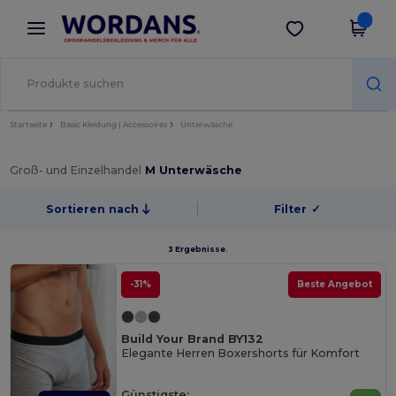
×
Wordans App
App holen
Bessere Preise in der App!
Startseite
Basic Kleidung | Accessoires
Unterwäsche
Groß- und Einzelhandel
M Unterwäsche
Sortieren nach
Filter
✓
3 Ergebnisse.
-31%
Beste Angebot
Build Your Brand BY132
Elegante Herren Boxershorts für Komfort
Günstigste: