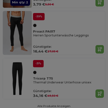
Min qty: 2
3,79 €
5,50 €
-39%
Proact PA017
Herren Sportunterwäsche Leggings
Günstigste:
16,44 €
27,05 €
-31%
Tricorp T75
Thermal Underwear Unterhose unisex
Günstigste:
34,16 €
49,50 €
Alle Produkte Anzeigen.