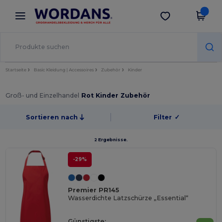
×
Wordans App
App holen
Bessere Preise in der App!
Startseite
Basic Kleidung | Accessoires
Zubehör
Kinder
Groß- und Einzelhandel
Rot Kinder Zubehör
Sortieren nach
Filter
✓
2 Ergebnisse.
-29%
Premier PR145
Wasserdichte Latzschürze „Essential“
Günstigste: