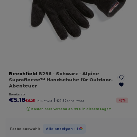
Beechfield
B296
- Schwarz
- Alpine
Suprafleece™ Handschuhe für Outdoor-
Abenteuer
Bereits ab
€5.18
|
-
17
%
€6.25
inkl. MwSt
€4.32
ohne MwSt
Kostenloser Versand ab 99 € in diesem Lager!
Farbe auswahl:
Alle anzeigen
+ 1