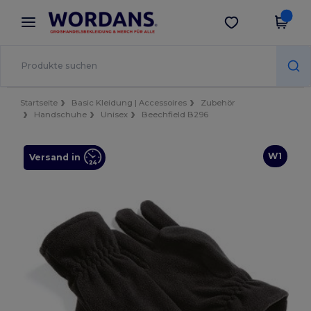
×
Wordans App
App holen
Bessere Preise in der App!
Startseite
Basic Kleidung | Accessoires
Zubehör
Handschuhe
Unisex
Beechfield B296
W1
Versand in