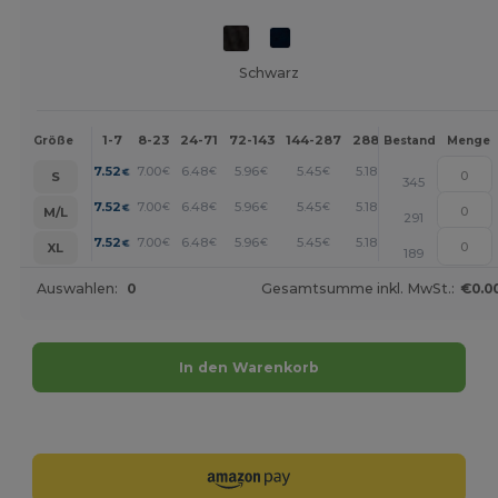
Schwarz
1-7
8-23
24-71
72-143
144-287
288 +
Mehr
Größe
Bestand
Menge
+
7.52
7.00
6.48
5.96
5.45
5.18
€
€
€
€
€
€
S
345
+
7.52
7.00
6.48
5.96
5.45
5.18
€
€
€
€
€
€
M/L
291
+
7.52
7.00
6.48
5.96
5.45
5.18
€
€
€
€
€
€
XL
189
Auswahlen:
0
Gesamtsumme inkl. MwSt.:
€0.0
In den Warenkorb
Jetzt konfigurieren!