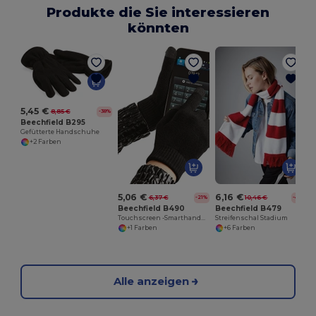
Produkte die Sie interessieren
könnten
5,45 €
8,85 €
-38%
Beechfield B295
Gefütterte Handschuhe
+2 Farben
5,06 €
6,16 €
6,37 €
10,46 €
-21%
-41%
Beechfield B490
Beechfield B479
Touchscreen -Smarthandschuhe
Streifenschal Stadium
+1 Farben
+6 Farben
Alle anzeigen