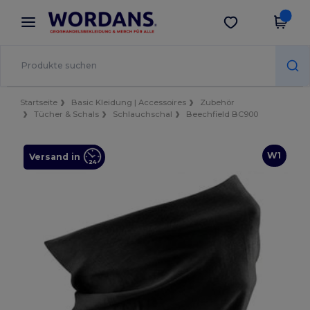
×
Wordans App
App holen
Bessere Preise in der App!
Startseite
Basic Kleidung | Accessoires
Zubehör
Tücher & Schals
Schlauchschal
Beechfield BC900
W1
Versand in