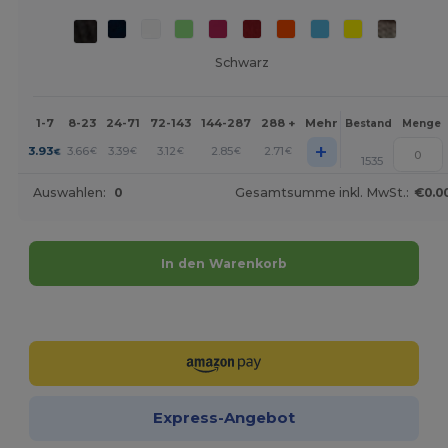
Schwarz
1-7
8-23
24-71
72-143
144-287
288 +
Mehr
Bestand
Menge
+
3.93
3.66
3.39
3.12
2.85
2.71
€
€
€
€
€
€
1535
Auswahlen:
0
Gesamtsumme inkl. MwSt.:
€0.0
In den Warenkorb
Jetzt konfigurieren!
Express-Angebot