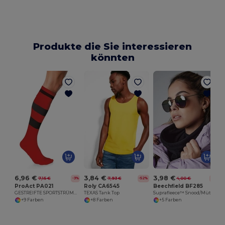
Produkte die Sie interessieren
könnten
6,96 €
3,84 €
3,98 €
7,15 €
7,93 €
4,00 €
-3%
-52%
-0%
ProAct PA021
Roly CA6545
Beechfield BF285
GESTREIFTE SPORTSTRÜMPFE
TEXAS Tank Top
Suprafleece™ Snood/Mütze
+9 Farben
+8 Farben
+5 Farben