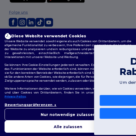
Folge uns
2026. Alle Rechte vorbehalten
Diese Website verwendet Cookies
Unsere Website verwendet sowohl eigene als auch Cookies von Drittanbietern, um die
Allgemeine Geschäftsbedingungen
|
Personalisierungsrichtlinien
|
allgemeine Funktionalität zu verbessern, Ihre Präferenzen zu speichern, die Leistung
Datenschutzbestimmungen
|
Cookie-Richtlinie
|
Site Map
der Website zu analysieren und ein reibungsloses und personalisiertes Surferlebnis
zu gewährleisten, einschließlich maßgeschneidertem Inhalt, optimierten
Interaktionen mit unserer Website und Werbung.
Du hast 10€
Sie können Ihre Cookie-Einstellungen jederzeit verwalten. Essenzielle Cookies, die für
Rabatt erhalten!
das Funktionieren der Website erforderlich sind, können nicht deaktiviert werden, da
sie für den korrekten Betrieb der Website erforderlich sind. Sie können jedoch wählen,
ob Sie andere Arten von Cookies, wie diejenigen, die für Personalisierung, Analyse und
Zielgruppenansprache verwendet werden, zulassen oder blockieren möchten.
Um deinen Rabatt zu sichern, sag uns:
Für wen kaufst du ein?
Weitere Informationen darüber, wie wir Cookies verwenden, wie Sie diese kontrollieren
und über Cookies von Drittanbietern, finden Sie in unserer
Cookies Policy
und
Privacy Policy
.
Privat
👋
Hallo
Bewertungspräferenzen
Wenn Sie Fragen oder
Bedenken haben, können Sie
Unternehmen
Nur notwendige zulassen
uns jederzeit kontaktieren.
Unser Chatbot ist hier, um
Nein, danke
Alle zulassen
Ihnen zu helfen.