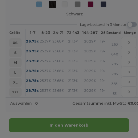
Schwarz
Lagerbestand in 3 Monate
1-7
8-23
24-71
72-143
144-287
288 +
Mehr
Größe
Bestand
Menge
+
28.75
25.37
23.68
21.13
20.29
19.44
€
€
€
€
€
€
XS
263
+
28.75
25.37
23.68
21.13
20.29
19.44
€
€
€
€
€
€
S
640
+
28.75
25.37
23.68
21.13
20.29
19.44
€
€
€
€
€
€
M
285
+
28.75
25.37
23.68
21.13
20.29
19.44
€
€
€
€
€
€
L
785
+
28.75
25.37
23.68
21.13
20.29
19.44
€
€
€
€
€
€
XL
383
+
28.75
25.37
23.68
21.13
20.29
19.44
€
€
€
€
€
€
2XL
53
Auswahlen:
0
Gesamtsumme inkl. MwSt.:
€0.0
In den Warenkorb