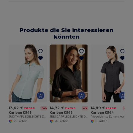
Produkte die Sie interessieren
könnten
13,62 €
14,72 €
14,89 €
20,60 €
24,95 €
25,23 €
-34%
-41%
-41%
Kariban K548
Kariban K549
Kariban K544
JUDITH PFLEGELEICHTE DAMEN KURZARM 65/35 BLUSE
JESSICA PFLEGELEICHTE DAMEN LANGARM 65/35 BLUSE
Pflegeleichte Damen Kurzarm Bluse Popeline
+25 Farben
+26 Farben
+8 Farben