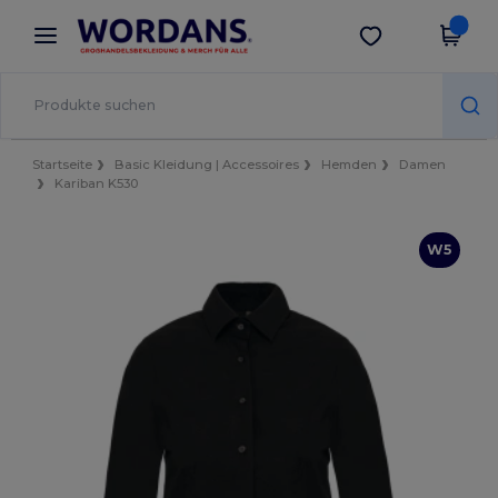
×
Wordans App
App holen
Bessere Preise in der App!
Startseite
Basic Kleidung | Accessoires
Hemden
Damen
Kariban K530
W5