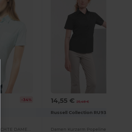
14,55 €
-34%
-43%
25,48 €
Russell Collection RU935F
JUDITH PFLEGELEICHTE DAMEN KURZARM 65/35 BLUSE
Damen Kurzarm Popeline Hemd Pflegeleicht