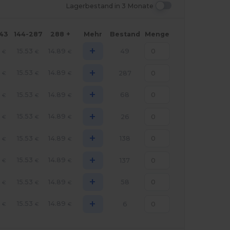
Lagerbestand in 3 Monate
143
144-287
288 +
Mehr
Bestand
Menge
+
8
15.53
14.89
49
€
€
€
+
8
15.53
14.89
287
€
€
€
+
8
15.53
14.89
68
€
€
€
+
8
15.53
14.89
26
€
€
€
+
8
15.53
14.89
138
€
€
€
+
8
15.53
14.89
137
€
€
€
+
8
15.53
14.89
58
€
€
€
+
8
15.53
14.89
6
€
€
€