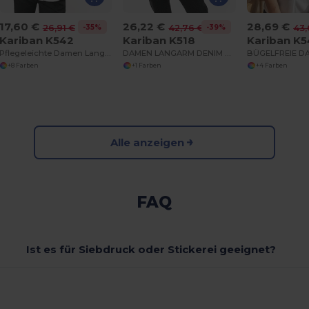
17,60 €
26,22 €
28,69 €
-35%
-39%
26,91 €
42,76 €
43,
Kariban K542
Kariban K518
Kariban K
Pflegeleichte Damen Langarm Bluse Popeline
DAMEN LANGARM DENIM BLUSE
+8 Farben
+1 Farben
+4 Farben
Alle anzeigen
FAQ
Ist es für Siebdruck oder Stickerei geeignet?