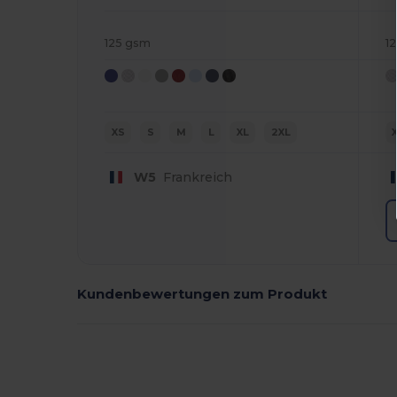
125 gsm
1
XS
S
M
L
XL
2XL
W5
Frankreich
Kundenbewertungen zum Produkt