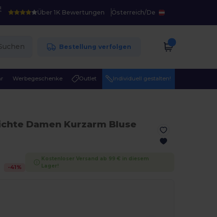
!
Über 1K Bewertungen
Österreich
/
De
Suchen
Bestellung verfolgen
r
Werbegeschenke
Outlet
Individuell gestalten!
eichte Damen Kurzarm Bluse
Kostenloser Versand ab 99 € in diesem
Lager!
-
41
%