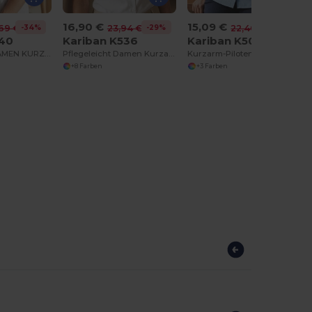
16,90 €
15,09 €
-34%
-29%
-33%
69 €
23,94 €
22,40 €
540
Kariban K536
Kariban K504
BÜGELFREIE DAMEN KURZARM BLUSE SUPREME
Pflegeleicht Damen Kurzarm Oxford Bluse
Kurzarm-Pilotenhemd für Damen
+8 Farben
+3 Farben