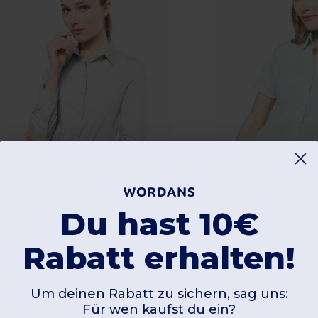
Du hast 10€
7,60 €
13,62 €
-35%
Rabatt erhalten!
26,91 €
20,60 €
ariban K542
Kariban K548
Um deinen Rabatt zu sichern, sag uns:
Für wen kaufst du ein?
Pflegeleichte Damen Langarm Bluse Popeline