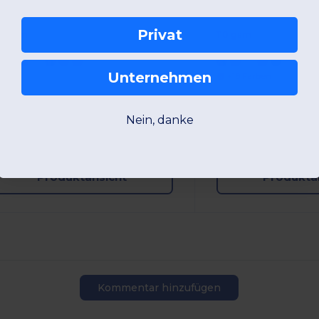
Privat
25 gsm
110 gsm
Unternehmen
+18 Farben
XS
S
M
L
XL
2XL
S
M
L
XL
Nein, danke
W5
Frankreich
W5
Frankreich
Produktansicht
Produkta
Kommentar hinzufügen