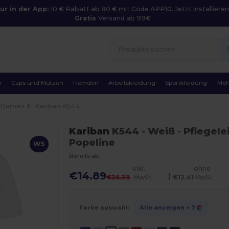
ur in der App:
10 € Rabatt ab 80 € mit Code APP10. Jetzt installieren
Gratis
Versand ab 99€
n
Caps und Mützen
Hemden
Arbeitskleidung
Sportkleidung
Meh
Damen
Kariban K544
Kariban
K544
- Weiß
- Pflegel
Popeline
W5
Bereits ab
inkl.
ohne
€14.89
|
€25.23
MwSt
€12.41
MwSt
Farbe auswahl:
Alle anzeigen
+ 7