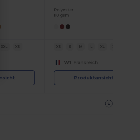
Polyester
110 gsm
XXL
XS
XS
S
M
L
XL
XXL
W1
Frankreich
nsicht
Produktansicht