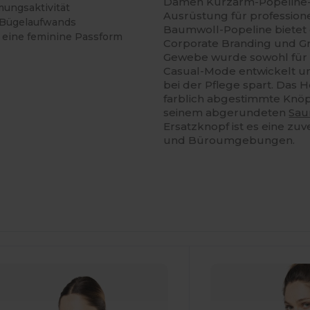
Damen Kurzarm-Popelin
mungsaktivität
Ausrüstung für profession
 Bügelaufwands
Baumwoll-Popeline bietet ei
 eine feminine Passform
Corporate Branding und Gr
Gewebe wurde sowohl für p
Casual-Mode entwickelt und
bei der Pflege spart. Das
farblich abgestimmte Knöpf
seinem abgerundeten
Sa
Ersatzknopf ist es eine zu
und Büroumgebungen.