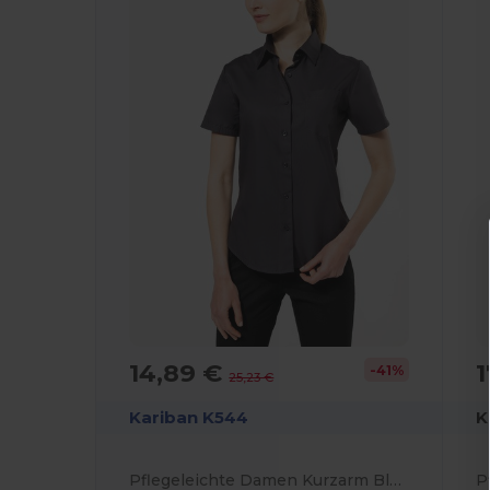
14,89 €
1
-41%
25,23 €
Kariban K544
K
Pflegeleichte Damen Kurzarm Bluse Popeline