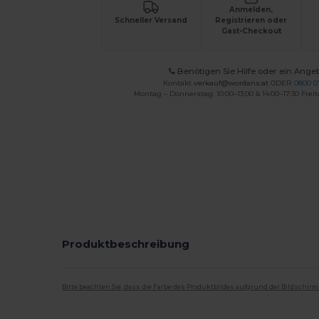
Anmelden,
Schneller Versand
Registrieren oder
Gast-Checkout
Benötigen Sie Hilfe oder ein Ange
Kontakt
verkauf@wordans.at
ODER
0800 0
Montag – Donnerstag: 10:00–13:00 & 14:00–17:30 Freit
Produktbeschreibung
Bitte beachten Sie, dass die Farbe des Produktbildes aufgrund der Bildschir