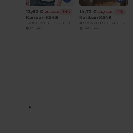
13,62 €
14,72 €
-34%
-41%
20,60 €
24,95 €
Kariban K548
Kariban K549
JUDITH PFLEGELEICHTE DAMEN KURZARM 65/35 BLUSE
JESSICA PFLEGELEICHTE DAMEN LANGARM 65/35 BLUSE
+25 Farben
+26 Farben