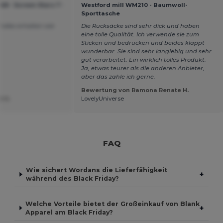
048 - Screen Stars T-
Westford mill WM210 - Baumwoll-
Sporttasche
 alles erhalten wie
Die Rucksäcke sind sehr dick und haben
eine tolle Qualität. Ich verwende sie zum
Sticken und bedrucken und beides klappt
wunderbar. Sie sind sehr langlebig und sehr
gut verarbeitet. Ein wirklich tolles Produkt.
Ja, etwas teurer als die anderen Anbieter,
aber das zahle ich gerne.
Bewertung von Ramona Renate H.
t U.
LovelyUniverse
FAQ
Wie sichert Wordans die Lieferfähigkeit
+
während des Black Friday?
Welche Vorteile bietet der Großeinkauf von Blank
+
Apparel am Black Friday?