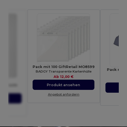
Pack mit 100 GiftRetail MO8599
Pack mit 
BADGY Transparente Kartenhülle
T
Ab
12,00 €
T
Produkt ansehen
 Baumwolle
Pro
€
Angebot anfordern
Ang
ehen
dern