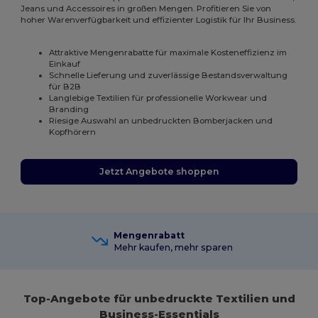
Jeans und Accessoires in großen Mengen. Profitieren Sie von
hoher Warenverfügbarkeit und effizienter Logistik für Ihr Business.
Attraktive Mengenrabatte für maximale Kosteneffizienz im
Einkauf
Schnelle Lieferung und zuverlässige Bestandsverwaltung
für B2B
Langlebige Textilien für professionelle Workwear und
Branding
Riesige Auswahl an unbedruckten Bomberjacken und
Kopfhörern
Jetzt Angebote shoppen
Mengenrabatt
Mehr kaufen, mehr sparen
Top-Angebote für unbedruckte Textilien und
Business-Essentials