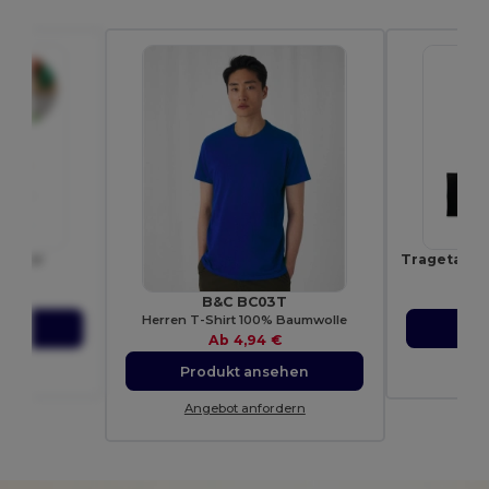
yester
47
E
B&C BC03T
Herren T-Shirt 100% Baumwolle
ehen
Pro
Ab
4,94 €
dern
Ang
Produkt ansehen
Angebot anfordern