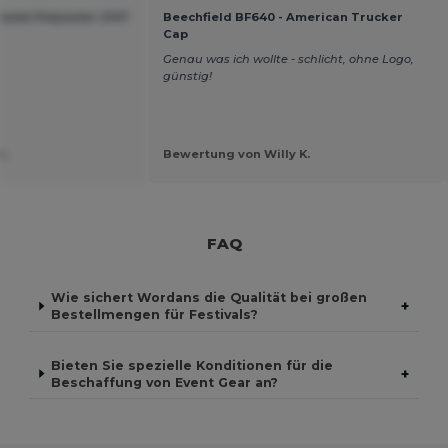
eutel Polyester 210T
Beechfield BF640 - American Trucker
Cap
Genau was ich wollte - schlicht, ohne Logo,
günstig!
A.
Bewertung von Willy K.
FAQ
Wie sichert Wordans die Qualität bei großen
+
Bestellmengen für Festivals?
Bieten Sie spezielle Konditionen für die
+
Beschaffung von Event Gear an?