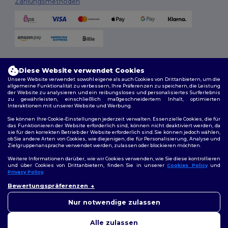
Zahlungsmethoden
Versandmethoden
Diese Website verwendet Cookies
Unsere Website verwendet sowohl eigene als auch Cookies von Drittanbietern, um die
allgemeine Funktionalität zu verbessern, Ihre Präferenzen zu speichern, die Leistung
der Website zu analysieren und ein reibungsloses und personalisiertes Surferlebnis
zu gewährleisten, einschließlich maßgeschneidertem Inhalt, optimierten
Interaktionen mit unserer Website und Werbung.
Sie können Ihre Cookie-Einstellungen jederzeit verwalten. Essenzielle Cookies, die für
das Funktionieren der Website erforderlich sind, können nicht deaktiviert werden, da
sie für den korrekten Betrieb der Website erforderlich sind. Sie können jedoch wählen,
Folge uns
ob Sie andere Arten von Cookies, wie diejenigen, die für Personalisierung, Analyse und
Zielgruppenansprache verwendet werden, zulassen oder blockieren möchten.
Weitere Informationen darüber, wie wir Cookies verwenden, wie Sie diese kontrollieren
und über Cookies von Drittanbietern, finden Sie in unserer
Cookies Policy
und
Privacy Policy
.
2026. Alle Rechte vorbehalten
👋
Hallo
Allgemeine Geschäftsbedingungen
|
Personalisierungsrichtlinien
|
Bewertungspräferenzen
Wenn Sie Fragen oder
Datenschutzbestimmungen
|
Cookie-Richtlinie
|
Site Map
Bedenken haben, können Sie
Nur notwendige zulassen
uns jederzeit kontaktieren.
Unser Chatbot ist hier, um
Alle zulassen
Ihnen zu helfen.