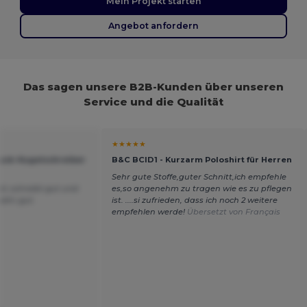
Mein Projekt starten
Angebot anfordern
Das sagen unsere B2B-Kunden über unseren
Service und die Qualität
★★★★★
uck-Kugelschreiber
B&C BCID1 - Kurzarm Poloshirt für Herren
Sehr gute Stoffe,guter Schnitt,ich empfehle
il, schreibt gut und
es,so angenehm zu tragen wie es zu pflegen
sehr gut.
ist. ....si zufrieden, dass ich noch 2 weitere
empfehlen werde!
Übersetzt von Français