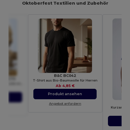
Oktoberfest Textilien und Zubehör
B&C BC042
om SC270
T-Shirt aus Bio-Baumwolle für Herren
Herren-Sweatshirt aus Baumwolle mit Kapuze
Ab
4,85 €
Produkt ansehen
ehen
G
Angebot anfordern
dern
Kurzarm Ba
Pro