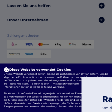
Lassen Sie uns helfen
Unser Unternehmen
Zahlungsmethoden
Versandmethoden
Diese Website verwendet Cookies
Unsere Website verwendet sowohl eigene als auch Cookies von Drittanbietern, um die
allgemeine Funktionalität zu verbessern, Ihre Präferenzen zu speichern, die Leistung
der Website zu analysieren und ein reibungsloses und personalisiertes Surferlebnis
zu gewährleisten, einschließlich maßgeschneidertem Inhalt, optimierten
Interaktionen mit unserer Website und Werbung.
Du hast 10€
Sie können Ihre Cookie-Einstellungen jederzeit verwalten. Essenzielle Cookies, die für
Rabatt erhalten!
das Funktionieren der Website erforderlich sind, können nicht deaktiviert werden, da
sie für den korrekten Betrieb der Website erforderlich sind. Sie können jedoch wählen,
Folge uns
ob Sie andere Arten von Cookies, wie diejenigen, die für Personalisierung, Analyse und
Zielgruppenansprache verwendet werden, zulassen oder blockieren möchten.
Um deinen Rabatt zu sichern, sag uns:
Für wen kaufst du ein?