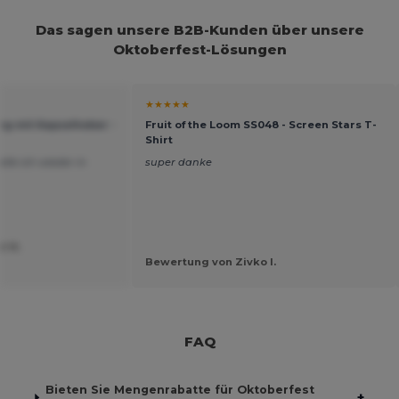
Das sagen unsere B2B-Kunden über unsere
Oktoberfest-Lösungen
★★★★★
ng mit Kapselheber -
Fruit of the Loom SS048 - Screen Stars T-
Shirt
elle ich wieder in
super danke
l N.
Bewertung von Zivko I.
FAQ
Bieten Sie Mengenrabatte für Oktoberfest
+