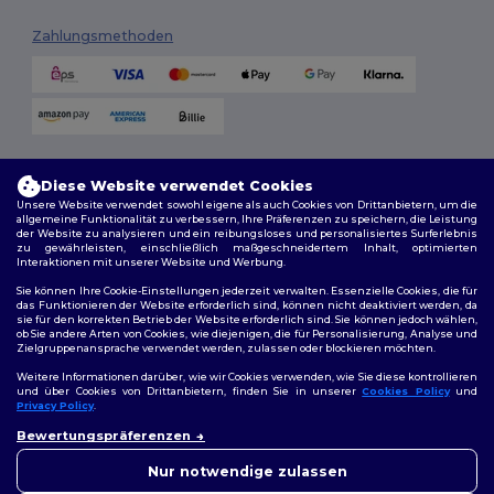
Zahlungsmethoden
Versandmethoden
Diese Website verwendet Cookies
Unsere Website verwendet sowohl eigene als auch Cookies von Drittanbietern, um die
allgemeine Funktionalität zu verbessern, Ihre Präferenzen zu speichern, die Leistung
der Website zu analysieren und ein reibungsloses und personalisiertes Surferlebnis
zu gewährleisten, einschließlich maßgeschneidertem Inhalt, optimierten
Interaktionen mit unserer Website und Werbung.
Du hast 
Sie können Ihre Cookie-Einstellungen jederzeit verwalten. Essenzielle Cookies, die für
Rabatt erha
das Funktionieren der Website erforderlich sind, können nicht deaktiviert werden, da
sie für den korrekten Betrieb der Website erforderlich sind. Sie können jedoch wählen,
Folge uns
ob Sie andere Arten von Cookies, wie diejenigen, die für Personalisierung, Analyse und
Zielgruppenansprache verwendet werden, zulassen oder blockieren möchten.
Um deinen Rabatt zu sicher
Für wen kaufst du e
Weitere Informationen darüber, wie wir Cookies verwenden, wie Sie diese kontrollieren
und über Cookies von Drittanbietern, finden Sie in unserer
Cookies Policy
und
Privacy Policy
.
2026. Alle Rechte vorbehalten
Privat
👋
Hallo
Bewertungspräferenzen
Allgemeine Geschäftsbedingungen
|
Personalisierungsrichtlinien
|
Wenn Sie Fragen oder
Datenschutzbestimmungen
|
Cookie-Richtlinie
|
Site Map
Bedenken haben, können Sie
Unternehmen
Nur notwendige zulassen
uns jederzeit kontaktieren.