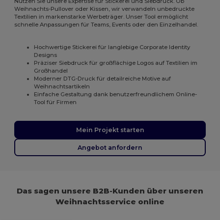
Nutzen Sie unsere Expertise für Stickerei und Siebdruck. Ob
Weihnachts-Pullover oder Kissen, wir verwandeln unbedruckte
Textilien in markenstarke Werbeträger. Unser Tool ermöglicht
schnelle Anpassungen für Teams, Events oder den Einzelhandel.
Hochwertige Stickerei für langlebige Corporate Identity
Designs
Präziser Siebdruck für großflächige Logos auf Textilien im
Großhandel
Moderner DTG-Druck für detailreiche Motive auf
Weihnachtsartikeln
Einfache Gestaltung dank benutzerfreundlichem Online-
Tool für Firmen
Mein Projekt starten
Angebot anfordern
Das sagen unsere B2B-Kunden über unseren
Weihnachtsservice online