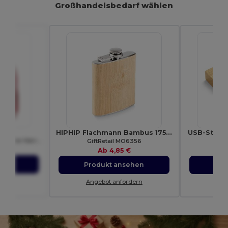
Großhandelsbedarf wählen
00
HIPHIP Flachmann Bambus 175ml
USB-Stick 
Heavy Blend™ Kapuzenpullover Herren
GiftRetail MO6356
E
€
Ab
4,85 €
ehen
Produkt ansehen
Pro
dern
Angebot anfordern
Ang