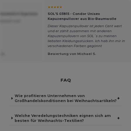
★★★★★
x Sweatshirt Supreme
SOL'S 03815 - Condor Unisex
Kapuzenpullover aus Bio-Baumwolle
reiswert und
Dieser Kapuzenpullover ist jeden Cent wert
und er zählt zusammen mit anderen
Kapuzenpullovern von SOL´s zu meinen
liebsten Kleidungsstücken. Ich hab ihn mir in
verschiedenen Farben gegönnt
 S.
Bewertung von Michael S.
FAQ
Wie profitieren Unternehmen von
+
Großhandelskonditionen bei Weihnachtsartikeln?
Welche Veredelungstechniken eignen sich am
+
besten für Weihnachts-Textilien?