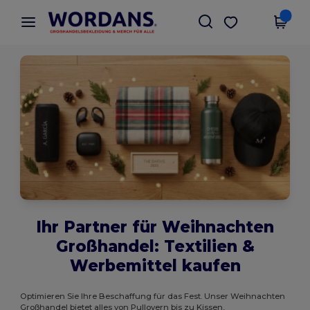
×
Wordans App
App holen
Bessere Preise in der App!
Ihr Partner für Weihnachten
Großhandel: Textilien &
Werbemittel kaufen
Optimieren Sie Ihre Beschaffung für das Fest. Unser Weihnachten
Großhandel bietet alles von Pullovern bis zu Kissen,