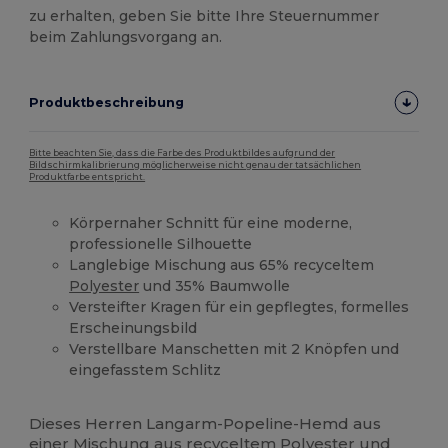
zu erhalten, geben Sie bitte Ihre Steuernummer
beim Zahlungsvorgang an.
Produktbeschreibung
Bitte beachten Sie, dass die Farbe des Produktbildes aufgrund der
Bildschirmkalibrierung möglicherweise nicht genau der tatsächlichen
Produktfarbe entspricht.
Körpernaher Schnitt für eine moderne,
professionelle Silhouette
Langlebige Mischung aus 65% recyceltem
Polyester
und 35% Baumwolle
Versteifter Kragen für ein gepflegtes, formelles
Erscheinungsbild
Verstellbare Manschetten mit 2 Knöpfen und
eingefasstem Schlitz
Hoher Bestand
Dieses Herren Langarm-Popeline-Hemd aus
einer Mischung aus recyceltem
Polyester
und