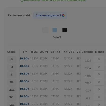
Kostenloser Versand ab 99 € in diesem Lager!
Farbe auswahl:
Alle anzeigen
+ 2
Weiß
1-7
8-23
24-71
72-143
144-287
288 +
Mehr
Größe
Bestand
Menge
+
18.80
16.91
15.03
13.16
12.22
11.28
€
€
€
€
€
€
S
2225
+
18.80
16.91
15.03
13.16
12.22
11.28
€
€
€
€
€
€
M
3384
+
18.80
16.91
15.03
13.16
12.22
11.28
€
€
€
€
€
€
L
4385
+
18.80
16.91
15.03
13.16
12.22
11.28
€
€
€
€
€
€
XL
3320
+
18.80
16.91
15.03
13.16
12.22
11.28
€
€
€
€
€
€
2XL
1377
+
18.80
16.91
15.03
13.16
12.22
11.28
€
€
€
€
€
€
3XL
615
+
18.80
16.91
15.03
13.16
12.22
11.28
€
€
€
€
€
€
4XL