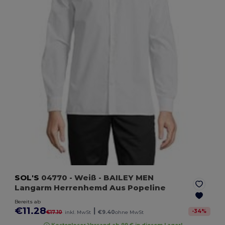
SOL'S
04770
- Weiß
- BAILEY MEN
Langarm Herrenhemd Aus Popeline
Bereits ab
€11.28
|
-
34
%
€17.10
inkl. MwSt
€9.40
ohne MwSt