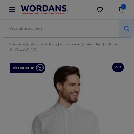
×
Wordans App
App holen
Bessere Preise in der App!
Startseite
Basic Kleidung | Accessoires
Hemden
Unisex
SOL'S 04770
W2
Versand in