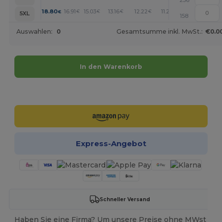
236
+
18.80
16.91
15.03
13.16
12.22
11.28
€
€
€
€
€
€
5XL
158
Auswahlen:
0
Gesamtsumme inkl. MwSt.:
€0.0
In den Warenkorb
Jetzt konfigurieren!
Express-Angebot
Schneller Versand
Haben Sie eine Firma? Um unsere Preise ohne MWst