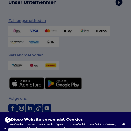
Unser Unternehmen
Zahlungsmethoden
Versandmethoden
Folge uns
Diese Website verwendet Cookies
2026. Alle Rechte vorbehalten
Unsere Website verwendet sowohl eigene als auch Cookies von Drittanbietern, um die
Allgemeine Geschäftsbedingungen
|
Personalisierungsrichtlinien
|
allgemeine Funktionalität zu verbessern, Ihre Präferenzen zu speichern, die Leistung
Datenschutzbestimmungen
|
Cookie-Richtlinie
|
Site Map