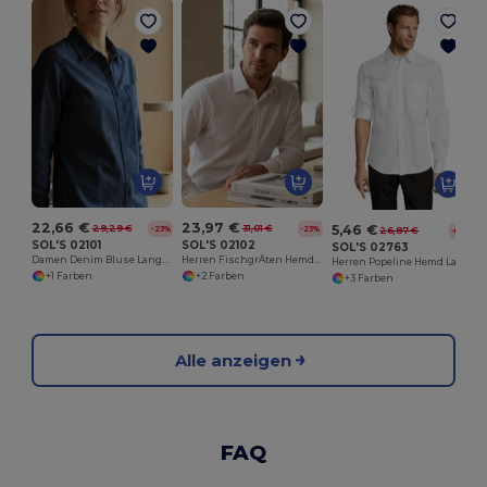
D
22,66 €
23,97 €
5,46 €
29,29 €
31,01 €
-23%
-23%
26,87 €
-80%
SOL'S 02101
SOL'S 02102
SOL'S 02763
Damen Denim Bluse Langarm Barry
Herren FischgrÄten Hemd Langarm Brody
Herren Popeline Hemd Langarm Burma
+1 Farben
+2 Farben
+3 Farben
Alle anzeigen
FAQ