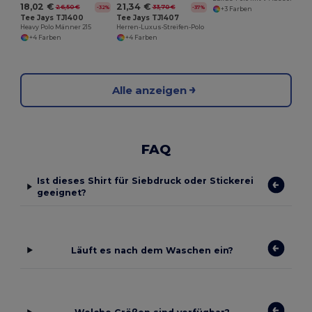
18,02 €
21,34 €
26,50 €
33,70 €
-32%
-37%
+3 Farben
Tee Jays TJ1400
Tee Jays TJ1407
Heavy Polo Männer 215
Herren-Luxus-Streifen-Polo
+4 Farben
+4 Farben
Alle anzeigen
FAQ
Ist dieses Shirt für Siebdruck oder Stickerei
geeignet?
Läuft es nach dem Waschen ein?