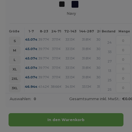
Navy
1-7
8-23
24-71
72-143
144-287
288 +
Mehr
Größe
Bestand
Menge
+
45.07
39.77
37.11
33.13
31.81
30.48
€
€
€
€
€
€
S
24
+
45.07
39.77
37.11
33.13
31.81
30.48
€
€
€
€
€
€
M
33
+
45.07
39.77
37.11
33.13
31.81
30.48
€
€
€
€
€
€
L
27
+
45.07
39.77
37.11
33.13
31.81
30.48
€
€
€
€
€
€
XL
13
+
45.07
39.77
37.11
33.13
31.81
30.48
€
€
€
€
€
€
2XL
25
+
46.94
41.42
38.66
34.51
33.13
31.75
€
€
€
€
€
€
3XL
25
Auswahlen:
0
Gesamtsumme inkl. MwSt.:
€0.0
In den Warenkorb