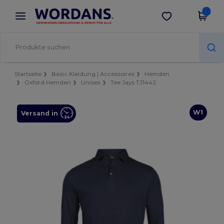
×
Wordans App
App holen
Bessere Preise in der App!
Startseite
Basic Kleidung | Accessoires
Hemden
Oxford Hemden
Unisex
Tee Jays TJ1442
W1
Versand in