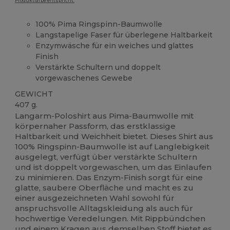
Produktfarbe entspricht.
100% Pima Ringspinn-Baumwolle
Langstapelige Faser für überlegene Haltbarkeit
Enzymwäsche für ein weiches und glattes
Finish
Verstärkte Schultern und doppelt
vorgewaschenes Gewebe
GEWICHT
407 g.
Langarm-Poloshirt aus Pima-Baumwolle mit
körpernaher Passform, das erstklassige
Haltbarkeit und Weichheit bietet. Dieses Shirt aus
100% Ringspinn-Baumwolle ist auf Langlebigkeit
ausgelegt, verfügt über verstärkte Schultern
und ist doppelt vorgewaschen, um das Einlaufen
zu minimieren. Das Enzym-Finish sorgt für eine
glatte, saubere Oberfläche und macht es zu
einer ausgezeichneten Wahl sowohl für
anspruchsvolle Alltagskleidung als auch für
hochwertige Veredelungen. Mit Rippbündchen
und einem Kragen aus demselben Stoff bietet es