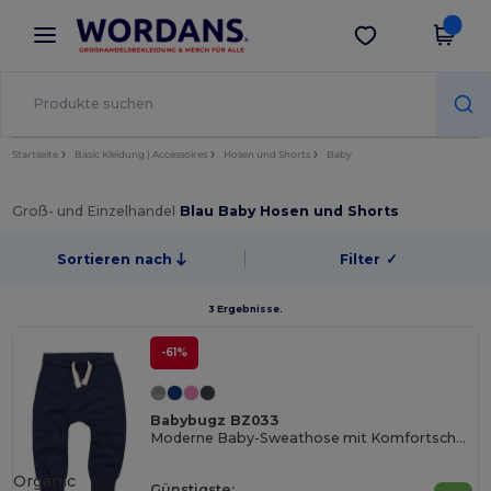
×
Wordans App
App holen
Bessere Preise in der App!
Startseite
Basic Kleidung | Accessoires
Hosen und Shorts
Baby
Groß- und Einzelhandel
Blau Baby Hosen und Shorts
Sortieren nach
Filter
✓
3 Ergebnisse.
-61%
Babybugz BZ033
Moderne Baby-Sweathose mit Komfortschnitt
Organic
Günstigste: