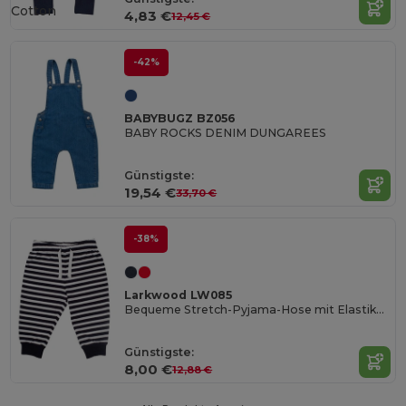
Cotton
4,83 €
12,45 €
-42%
BABYBUGZ BZ056
BABY ROCKS DENIM DUNGAREES
Günstigste:
19,54 €
33,70 €
-38%
Larkwood LW085
Bequeme Stretch-Pyjama-Hose mit Elastikbund
Günstigste:
8,00 €
12,88 €