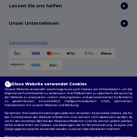
Lassen Sie uns helfen
Unser Unternehmen
Zahlungsmethoden
Versandmethoden
Diese Website verwendet Cookies
Unsere Website verwendet sowohl eigene als auch Cookies von Drittanbietern, um die
allgemeine Funktionalität zu verbessern, Ihre Präferenzen zu speichern, die Leistung
der Website zu analysieren und ein reibungsloses und personalisiertes Surferlebnis
zu gewährleisten, einschließlich maßgeschneidertem Inhalt, optimierten
Interaktionen mit unserer Website und Werbung.
Sie können Ihre Cookie-Einstellungen jederzeit verwalten. Essenzielle Cookies, die für
das Funktionieren der Website erforderlich sind, können nicht deaktiviert werden, da
sie für den korrekten Betrieb der Website erforderlich sind. Sie können jedoch wählen,
Folge uns
ob Sie andere Arten von Cookies, wie diejenigen, die für Personalisierung, Analyse und
Zielgruppenansprache verwendet werden, zulassen oder blockieren möchten.
Weitere Informationen darüber, wie wir Cookies verwenden, wie Sie diese kontrollieren