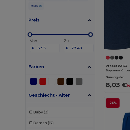
Blau
Preis
Von
Zu
€
€
Farben
Proact PA153
Günstigste:
8,03 €
1
Geschlecht - Alter
-26%
Baby
(3)
Damen
(17)