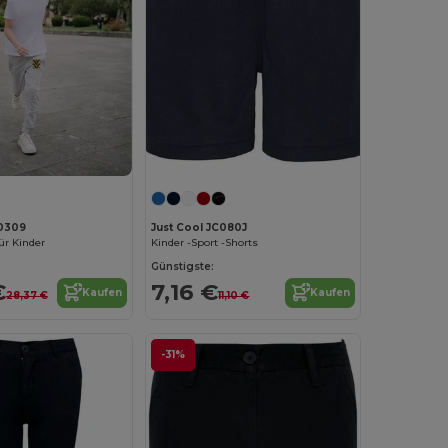
30309
Just Cool JC080J
ür Kinder
Kinder -Sport -Shorts
Günstigste:
€
7,16 €
Kaufen
Kaufen
28,37 €
11,10 €
-31%