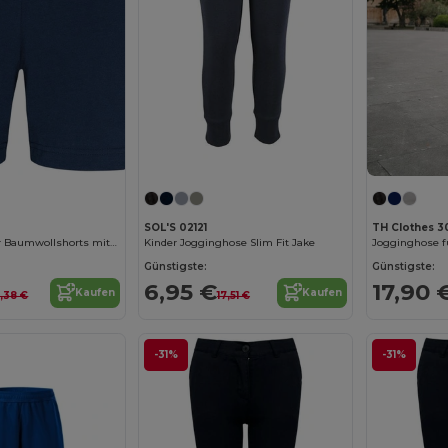
SOL'S 02121
TH Clothes 
Bequeme Kinder Baumwollshorts mit Taschen
Kinder Jogginghose Slim Fit Jake
Jogginghose f
Günstigste:
Günstigste:
6,95 €
17,90 
Kaufen
Kaufen
4,38 €
17,51 €
-31%
-31%