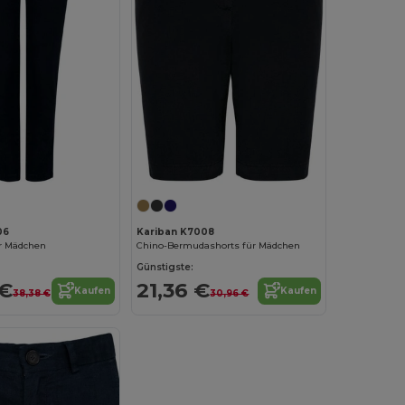
06
Kariban K7008
r Mädchen
Chino-Bermudashorts für Mädchen
Günstigste:
 €
21,36 €
Kaufen
Kaufen
38,38 €
30,96 €