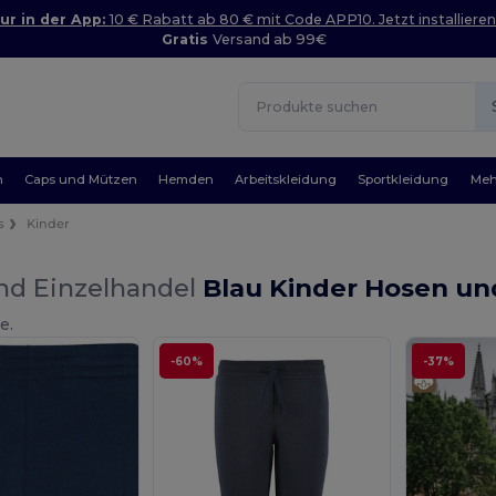
ur in der App:
10 € Rabatt ab 80 € mit Code APP10. Jetzt installieren
Gratis
Versand ab 99€
n
Caps und Mützen
Hemden
Arbeitskleidung
Sportkleidung
Meh
s
Kinder
nd Einzelhandel
Blau Kinder Hosen un
e.
-60%
-37%