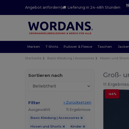
N
Angebot anfordern
|
Lieferung in 24-48h Stunden
Marken
T-Shirts
Pullover & Fleece
Taschen
Jacke
Startseite
Basic Kleidung | Accessoires
Hosen und Short
Groß- u
Sortieren nach
11 Ergebniss
-44%
Filter
« Zurücksetzen
Ausgewählt
11 Ergebnisse.
Basic Kleidung | Accessoires
Hosen und Shorts
Kinder