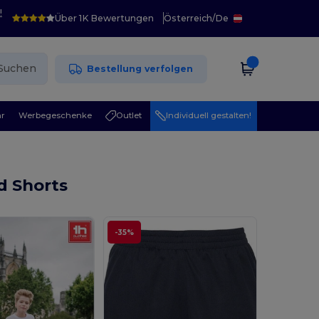
!
Über 1K Bewertungen
Österreich
/
De
Suchen
Bestellung verfolgen
r
Werbegeschenke
Outlet
Individuell gestalten!
d Shorts
-35%