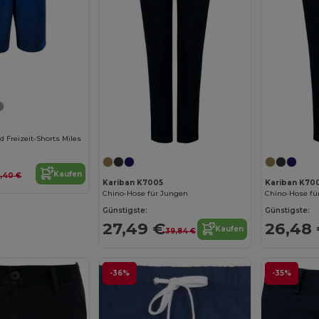
d Freizeit-Shorts Miles
Kaufen
0,40 €
Kariban K7005
Kariban K70
Chino-Hose für Jungen
Chino-Hose fü
Günstigste:
Günstigste:
27,49 €
26,48
Kaufen
39,84 €
-36%
-35%