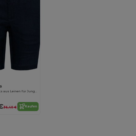
9
Bermuda-Shorts aus Leinen für Jungen
€
Kaufen
36,40 €