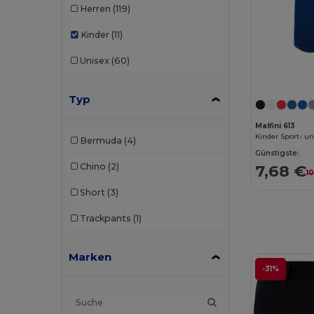
Herren
(119)
Kinder
(11)
Unisex
(60)
Typ
Malfini 613
Kinder Sport- un
Bermuda
(4)
Günstigste:
Chino
(2)
7,68 €
1
Short
(3)
Trackpants
(1)
Marken
-31%