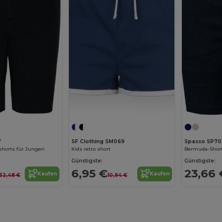
7
SF Clothing SM069
Spasso SP70
horts für Jungen
Kids retro short
Günstigste:
Günstigste:
6,95 €
23,66 
Kaufen
Kaufen
32,48 €
10,94 €