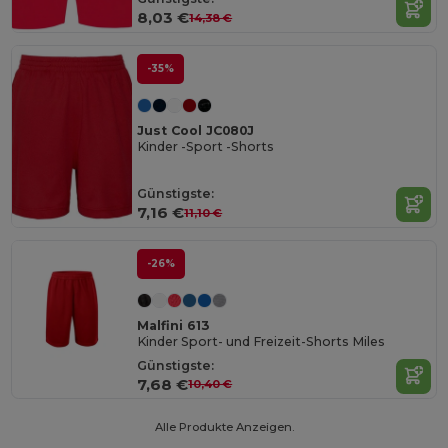
8,03 €
14,38 €
-35%
Just Cool JC080J
Kinder -Sport -Shorts
Günstigste:
7,16 €
11,10 €
-26%
Malfini 613
Kinder Sport- und Freizeit-Shorts Miles
Günstigste:
7,68 €
10,40 €
Alle Produkte Anzeigen.