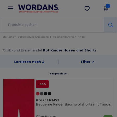
×
Wordans App
App holen
Bessere Preise in der App!
Startseite
Basic Kleidung | Accessoires
Hosen und Shorts
Kinder
Groß- und Einzelhandel
Rot Kinder Hosen und Shorts
Sortieren nach
Filter
✓
3 Ergebnisse.
-44%
Proact PA153
Bequeme Kinder Baumwollshorts mit Taschen
Günstigste: