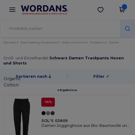
×
Wordans App
App holen
Bessere Preise in der App!
Startseite
Basic Kleidung | Accessoires
Hosen und Shorts
Trackpants
Damen
Groß- und Einzelhandel
Schwarz Damen Trackpants Hosen
und Shorts
Sortieren nach
Filter
✓
Organic
Cotton
4 Ergebnisse.
-14%
SOL'S 03809
Damen Jogginghose aus Bio-Baumwolle und Recycling-Polyester