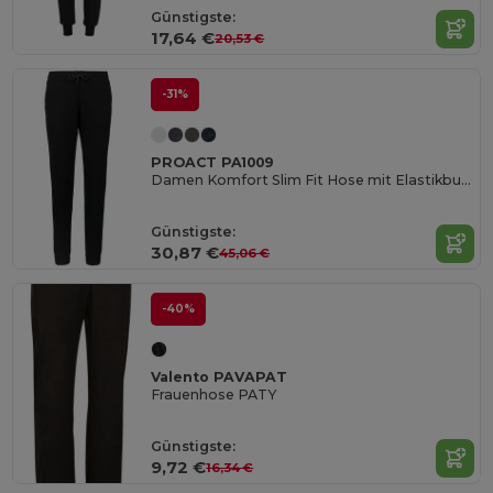
Günstigste:
17,64 €
20,53 €
-31%
PROACT PA1009
Damen Komfort Slim Fit Hose mit Elastikbund
Günstigste:
30,87 €
45,06 €
-40%
Valento PAVAPAT
Frauenhose PATY
Günstigste:
9,72 €
16,34 €