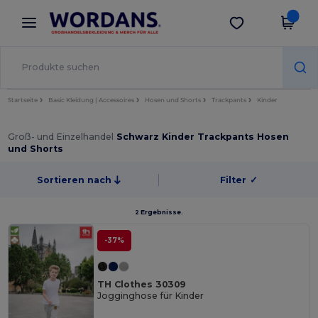
×
Wordans App
App holen
Bessere Preise in der App!
Startseite
Basic Kleidung | Accessoires
Hosen und Shorts
Trackpants
Kinder
Groß- und Einzelhandel
Schwarz Kinder Trackpants Hosen
und Shorts
Sortieren nach
Filter
✓
2 Ergebnisse.
-37%
TH Clothes 30309
Jogginghose für Kinder