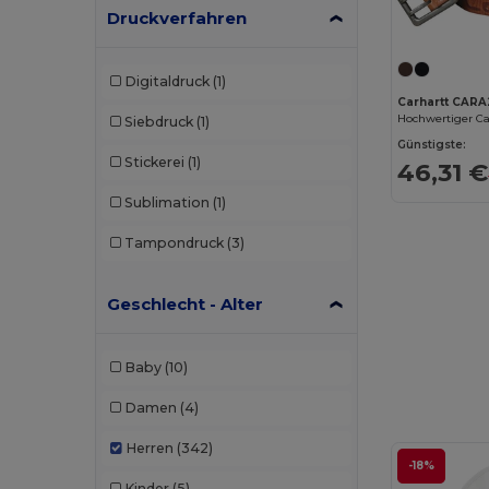
Druckverfahren
Digitaldruck
(1)
Carhartt CARA
Siebdruck
(1)
Günstigste:
Stickerei
(1)
46,31 €
Sublimation
(1)
Tampondruck
(3)
Geschlecht - Alter
Baby
(10)
Damen
(4)
Herren
(342)
-18%
Kinder
(5)