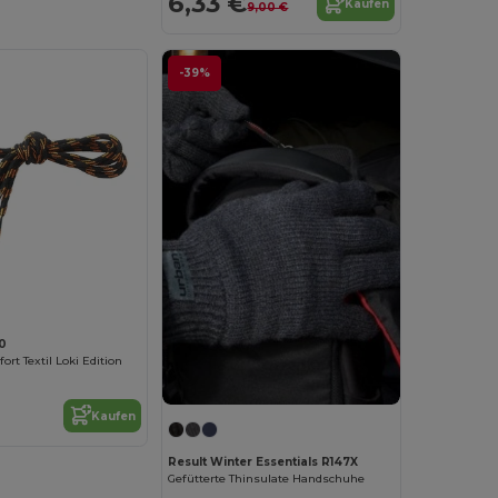
6,33 €
Kaufen
9,00 €
-39%
0
rt Textil Loki Edition
Kaufen
Result Winter Essentials R147X
Gefütterte Thinsulate Handschuhe