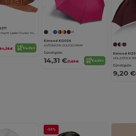
2217
+1
Hochwertiger Carhartt Leder Gürtel mit Doppel Dornschließe
Kimood KI2006
AUTOMATIK GOLFSCHIRM
Kaufen
64,38 €
Günstigste:
Kimood KI20
HOLZSTOCK R
14,31 €
Kaufen
21,69 €
Günstigste:
9,20 €
-30%