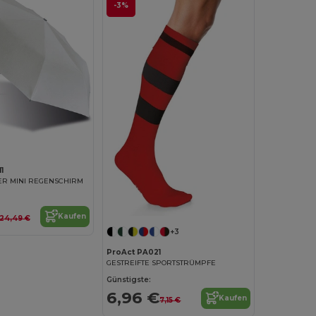
-3%
1
ER MINI REGENSCHIRM
Kaufen
24,49 €
+3
ProAct PA021
GESTREIFTE SPORTSTRÜMPFE
Günstigste:
6,96 €
Kaufen
7,15 €