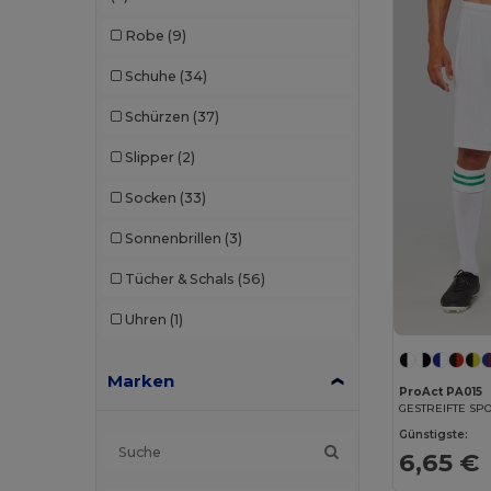
Robe
(9)
Schuhe
(34)
Schürzen
(37)
Slipper
(2)
Socken
(33)
Sonnenbrillen
(3)
Tücher & Schals
(56)
Uhren
(1)
Marken
ProAct PA015
GESTREIFTE SP
Günstigste:
6,65 €