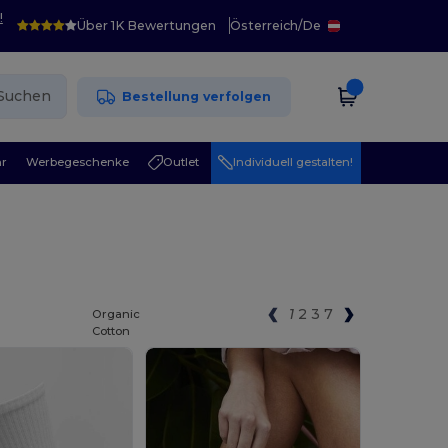
!
Über 1K Bewertungen
Österreich
/
De
Suchen
Bestellung verfolgen
r
Werbegeschenke
Outlet
Individuell gestalten!
1
2
3
7
Organic
Cotton