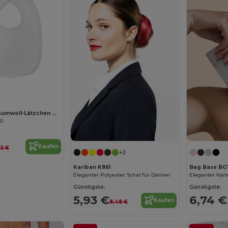
Jetzt konfigurieren!
EPI Weicher Baumwoll-Lätzchen mit PEVA-Rückseite
40
Kaufen
35 €
+2
Kariban K861
Bag Base BG
Eleganter Polyester Schal für Damen
Günstigste:
Günstigste:
5,93 €
6,74 €
Kaufen
8,48 €