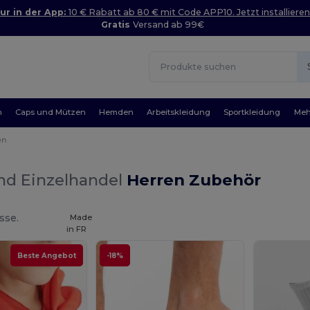
ur in der App:
10 € Rabatt ab 80 € mit Code APP10. Jetzt installieren
Gratis
Versand ab 99€
n
Caps und Mützen
Hemden
Arbeitskleidung
Sportkleidung
Meh
en
nd Einzelhandel
Herren Zubehör
sse.
Made
in
FR
Beste Angebot
-18%