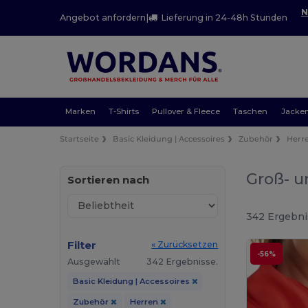
N
Angebot anfordern
|
Lieferung in 24-48h Stunden
Marken
T-Shirts
Pullover & Fleece
Taschen
Jacke
Startseite
Basic Kleidung | Accessoires
Zubehör
Herr
Groß- u
Sortieren nach
342 Ergebni
Filter
« Zurücksetzen
-56%
Ausgewählt
342 Ergebnisse.
Basic Kleidung | Accessoires
Zubehör
Herren