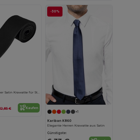
-30%
Eleganter Garner Satin Krawatte für Stilvolle Outfits
Kaufen
12,85 €
+1
Kariban K860
Elegante Herren Krawatte aus Satin
Günstigste: