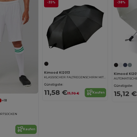
-35%
-38%
Kimood KI2013
Kimood KI201
KLASSISCHER FALTREGENSCHIRM MIT J-GRIFF
AUTOMATISCH
Günstigste:
Günstigste:
11,58 €
15,12 €
Kaufen
17,70 €
+18
ORTSOCKEN
Kaufen