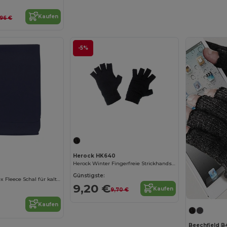
Kaufen
,96 €
-5%
Herock HK640
Herock Winter Fingerfreie Strickhandschuhe
Günstigste:
Arktischer Unisex Fleece Schal für kalte Tage
9,20 €
Kaufen
9,70 €
Kaufen
Beechfield B