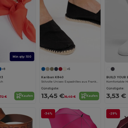
Min qty: 100
+8
+5
03
Kariban K840
BUILD YOUR 
ch
Stilvolle Unisex Espadrilles aus Frankreich
Günstigste:
Günstigste:
13,45 €
3,53 €
Kaufen
Kaufen
,72 €
16,40 €
-34%
-29%