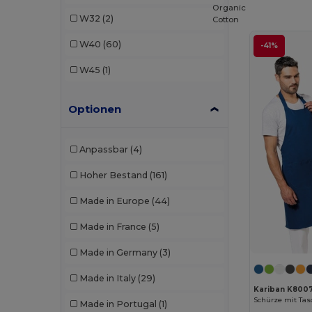
Crocs
(1)
Organic
W32
(2)
Cotton
Egotier
(1)
W40
(60)
-41%
Estex
(13)
W45
(1)
GiftRetail
(2)
Optionen
Herock
(10)
JSP
(3)
Anpassbar
(4)
Just Cool
(1)
Hoher Bestand
(161)
K-up
(23)
Made in Europe
(44)
Kariban
(14)
Made in France
(5)
Kariban Premium
(5)
Made in Germany
(3)
Karlowsky
(22)
Made in Italy
(29)
Kimood
(15)
Kariban K800
Schürze mit Ta
Made in Portugal
(1)