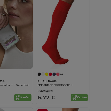
+4
754
ProAct PA016
Eleganter Kartenhalter mit Sicherheitsfach
EINFARBIGE SPORTSOCKEN
Günstigste:
6,72 €
Kaufen
Kaufen