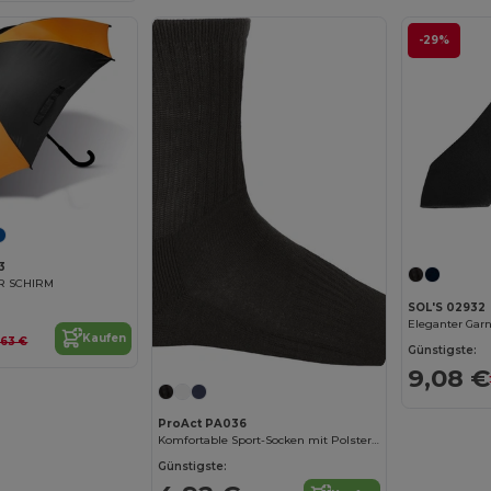
-29%
3
R SCHIRM
SOL'S 02932
Kaufen
,63 €
Günstigste:
9,08 €
ProAct PA036
Komfortable Sport-Socken mit Polsterung
Günstigste: