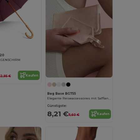
20
EGENSCHIRM
Kaufen
12,95 €
Bag Base BG755
Elegante Reiseaccessoires mit Saffiano-Leder
Günstigste:
8,21 €
Kaufen
11,60 €