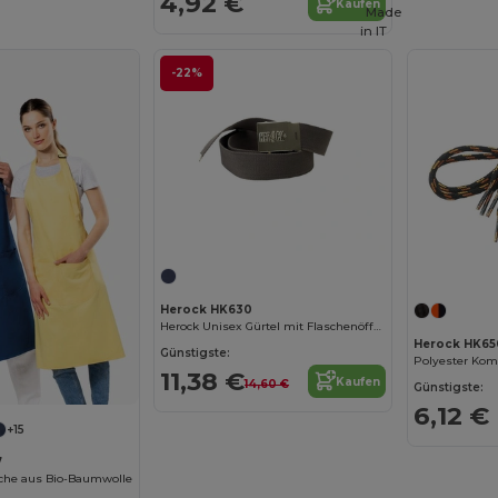
4,92 €
Kaufen
Made
in
IT
-22%
Herock HK630
Herock Unisex Gürtel mit Flaschenöffner
Herock HK65
Günstigste:
Polyester Komfo
11,38 €
Kaufen
14,60 €
Günstigste:
6,12 €
+15
7
sche aus Bio-Baumwolle