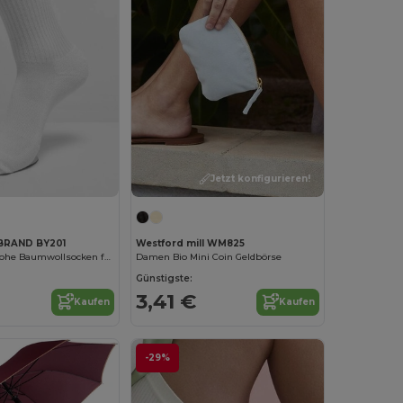
Jetzt konfigurieren!
BRAND BY201
Westford mill WM825
Komfortable Hohe Baumwollsocken für den Alltag
Damen Bio Mini Coin Geldbörse
Günstigste:
3,41 €
Kaufen
Kaufen
-29%