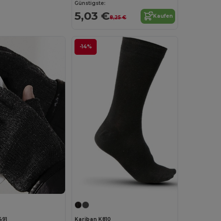
Günstigste:
5,03 €
Kaufen
8,25 €
-14%
491
Kariban K810