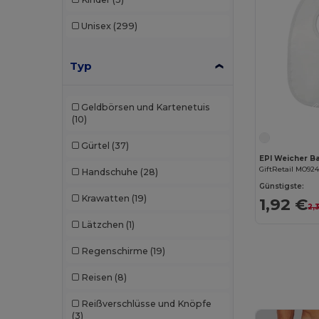
Unisex
(299)
Typ
Geldbörsen und Kartenetuis
(10)
Gürtel
(37)
GiftRetail MO92
Handschuhe
(28)
Günstigste:
Krawatten
(19)
1,92 €
2,
Lätzchen
(1)
Regenschirme
(19)
Reisen
(8)
Reißverschlüsse und Knöpfe
(3)