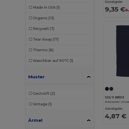
Korntex
(4)
Günstigste:
9,35 €
Made in USA
(1)
15
Mepal
(2)
Organic
(13)
Mumbles
(5)
Recycelt
(7)
Neoblu
(4)
Tear Away
(17)
Neutral
(3)
Thermo
(8)
Paredes
(2)
Waschbar auf 60°C
(1)
Pen Duick
(5)
Premier
(6)
Muster
Proact
(7)
Gestreift
(2)
Quadra
(2)
SOL'S 88103
Vintage
(1)
Radsow by Uneek
(1)
Günstigste:
4,87 €
Result
(10)
Ärmel