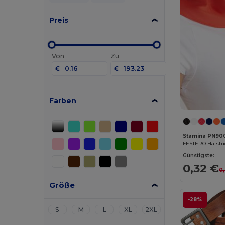
Preis
Von
Zu
€
€
Farben
Stamina PN90
FESTERO Halstu
Günstigste:
0,32 €
0
Größe
-28%
S
M
L
XL
2XL