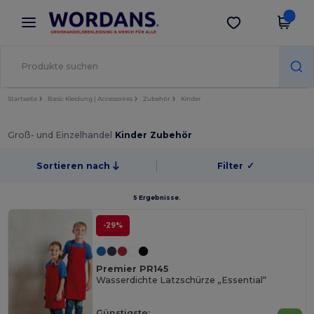
×
Wordans App
App holen
Bessere Preise in der App!
Startseite
Basic Kleidung | Accessoires
Zubehör
Kinder
Groß- und Einzelhandel
Kinder Zubehör
Sortieren nach
Filter
✓
5 Ergebnisse.
-29%
Premier PR145
Wasserdichte Latzschürze „Essential“
Günstigste: