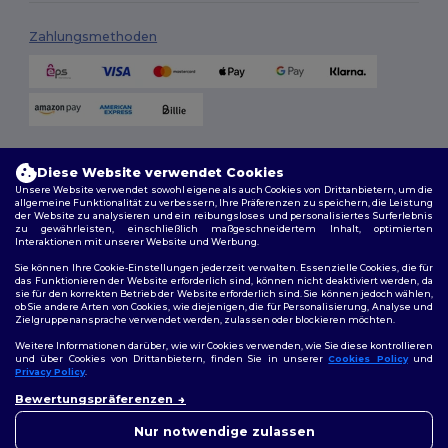
Zahlungsmethoden
Versandmethoden
Diese Website verwendet Cookies
Unsere Website verwendet sowohl eigene als auch Cookies von Drittanbietern, um die
allgemeine Funktionalität zu verbessern, Ihre Präferenzen zu speichern, die Leistung
der Website zu analysieren und ein reibungsloses und personalisiertes Surferlebnis
zu gewährleisten, einschließlich maßgeschneidertem Inhalt, optimierten
Interaktionen mit unserer Website und Werbung.
Sie können Ihre Cookie-Einstellungen jederzeit verwalten. Essenzielle Cookies, die für
das Funktionieren der Website erforderlich sind, können nicht deaktiviert werden, da
sie für den korrekten Betrieb der Website erforderlich sind. Sie können jedoch wählen,
Folge uns
ob Sie andere Arten von Cookies, wie diejenigen, die für Personalisierung, Analyse und
Zielgruppenansprache verwendet werden, zulassen oder blockieren möchten.
Weitere Informationen darüber, wie wir Cookies verwenden, wie Sie diese kontrollieren
und über Cookies von Drittanbietern, finden Sie in unserer
Cookies Policy
und
Privacy Policy
.
2026. Alle Rechte vorbehalten
👋
Hallo
Allgemeine Geschäftsbedingungen
|
Personalisierungsrichtlinien
|
Bewertungspräferenzen
Wenn Sie Fragen oder
Datenschutzbestimmungen
|
Cookie-Richtlinie
|
Site Map
Bedenken haben, können Sie
Nur notwendige zulassen
uns jederzeit kontaktieren.