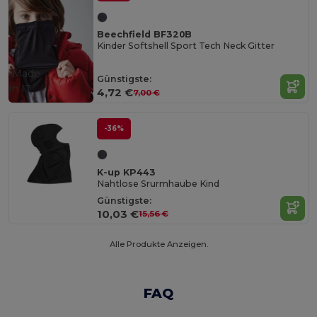
Beechfield BF320B
Kinder Softshell Sport Tech Neck Gitter
Made
Günstigste:
in
IT
4,72 €
7,00 €
-36%
K-up KP443
Nahtlose Srurmhaube Kind
Günstigste:
10,03 €
15,56 €
Alle Produkte Anzeigen.
FAQ