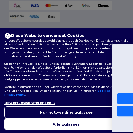
Versandmethoden
Diese Website verwendet Cookies
Unsere Website verwendet sowohl eigene als auch Cookies von Drittanbietern, um die
allgemeine Funktionalität zu verbessern, Ihre Präferenzen zu speichern, die Leistung
der Website zu analysieren und ein reibungsloses und personalisiertes Surferlebnis
zu gewährleisten, einschließlich maßgeschneidertem Inhalt, optimierten
Interaktionen mit unserer Website und Werbung.
Du hast 10€
Sie können Ihre Cookie-Einstellungen jederzeit verwalten. Essenzielle Cookies, die für
Rabatt erhalten!
das Funktionieren der Website erforderlich sind, können nicht deaktiviert werden, da
sie für den korrekten Betrieb der Website erforderlich sind. Sie können jedoch wählen,
Folge uns
ob Sie andere Arten von Cookies, wie diejenigen, die für Personalisierung, Analyse und
Zielgruppenansprache verwendet werden, zulassen oder blockieren möchten.
Um deinen Rabatt zu sichern, sag uns:
Für wen kaufst du ein?
Weitere Informationen darüber, wie wir Cookies verwenden, wie Sie diese kontrollieren
und über Cookies von Drittanbietern, finden Sie in unserer
Cookies Policy
und
Privacy Policy
.
2026. Alle Rechte vorbehalten
Privat
👋
Hallo
Bewertungspräferenzen
Allgemeine Geschäftsbedingungen
|
Personalisierungsrichtlinien
|
Wenn Sie Fragen oder
Datenschutzbestimmungen
|
Cookie-Richtlinie
|
Site Map
Bedenken haben, können Sie
Unternehmen
Nur notwendige zulassen
uns jederzeit kontaktieren.
Unser Chatbot ist hier, um
Nein, danke
Alle zulassen
Ihnen zu helfen.