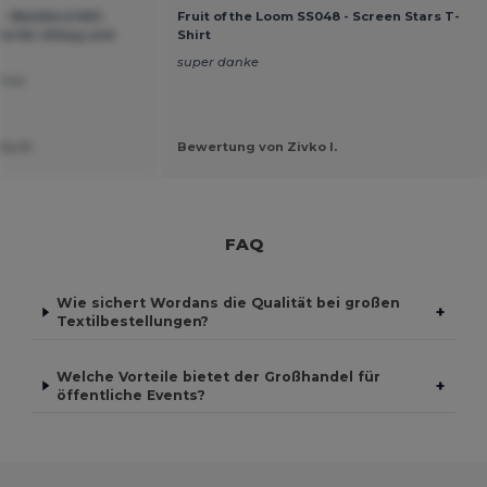
- Westford Mill
Fruit of the Loom SS048 - Screen Stars T-
e für Alltag und
Shirt
super danke
reis.
ia N.
Bewertung von Zivko I.
FAQ
Wie sichert Wordans die Qualität bei großen
+
Textilbestellungen?
Welche Vorteile bietet der Großhandel für
+
öffentliche Events?