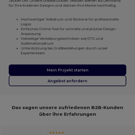
Jacken um. Unsere unbedruckten Textilien dienen als Leinwand
für Ihre kreativen Designs und stärken Ihre Marke nachhaltig.
Hochwertiger Siebdruck und Stickerei für professionelle
Logos
Einfaches Online-Tool für schnelle und präzise Design-
Anpassung
Vielseitige Veredelungstechniken wie DTG und
Sublimationsdruck
Unterstützung bei Großbestellungen durch unser
Expertenteam
Mein Projekt starten
Angebot anfordern
Das sagen unsere zufriedenen B2B-Kunden
über ihre Erfahrungen
★★★★★