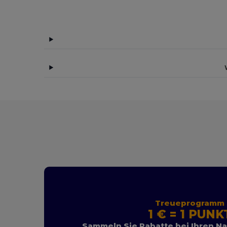
Treueprogramm
1 € = 1 PUNK
Sammeln Sie Rabatte bei Ihren N