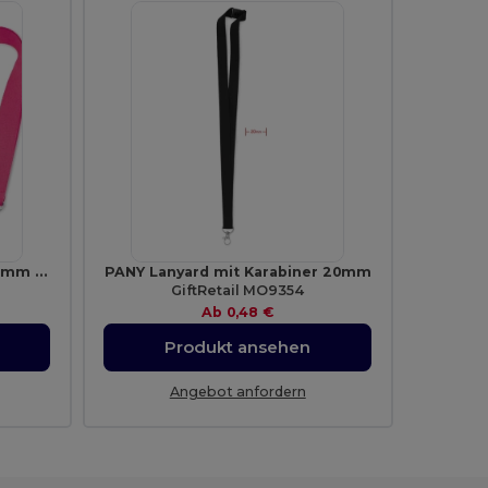
Lanyard aus Polyester mit 20mm Breite
PANY Lanyard mit Karabiner 20mm
GiftRetail MO9354
Ab
0,48 €
Produkt ansehen
Angebot anfordern