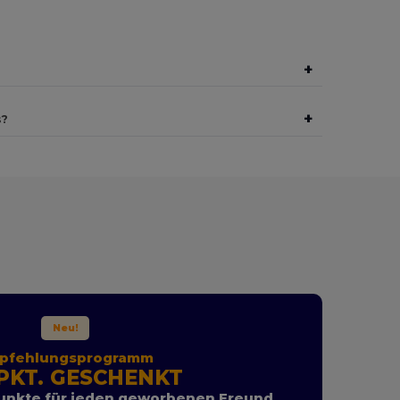
+
+
s?
Neu!
pfehlungsprogramm
PKT. GESCHENKT
unkte für jeden geworbenen Freund.