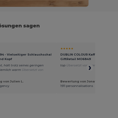
lösungen sagen
★★★★★
94 - Vielseitiger Schlauchschal
DUBLIN COLOUR Kaffeebecher -
und Kopf
GiftRetail MO6849
ut, hält trotz seines geringen
top
Übersetzt von Français
ziemlich warm
Übersetzt von
 von Julien L.
Bewertung von Jonathan M.
gency
1911 personnalisations