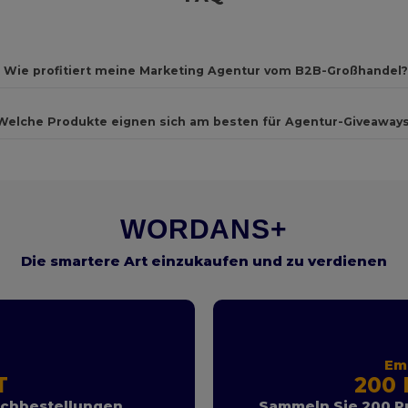
Wie profitiert meine Marketing Agentur vom B2B-Großhandel?
Welche Produkte eignen sich am besten für Agentur-Giveaway
WORDANS+
Die smartere Art einzukaufen und zu verdienen
Em
T
200 
achbestellungen.
Sammeln Sie 200 P