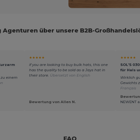
 Agenturen über unsere B2B-Großhandels
★★★★★
★★★★★
 Kurzarm
if you are looking to buy bulk hats, this one
SOL'S 030
has the quality to be sold as a Jays hat in
für Hals 
their store.
Übersetzt von English
g zu einem
Wirklich g
on
Gewichts 
Français
Bewertung
Bewertung von Allen N.
NEWENT a
FAQ