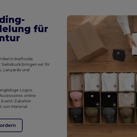
ding-
elung für
ntur
kel in kraftvolle
Siebdruck bringen wir Ihr
s, Lanyards und
langlebige Logos
Accessoires online
d Event-Zubehör
rt von Material
ordern