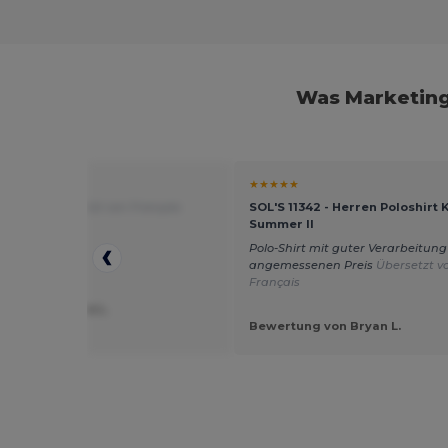
Was Marketing
★
★★★★★
tisfaite!
Übersetzt von Français
SOL'S 11342 - Herren Poloshirt
Summer II
Polo-Shirt mit guter Verarbeitun
angemessenen Preis
Übersetzt v
Français
ung von Sylvie L.
un
Bewertung von Bryan L.