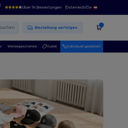
!
Über 1K Bewertungen
Österreich
/
De
Suchen
Bestellung verfolgen
r
Werbegeschenke
Outlet
Individuell gestalten!