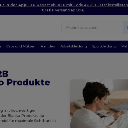
ur in der App:
10 € Rabatt ab 80 € mit Code APP10. Jetzt installieren
Gratis
Versand ab 99€
n
Caps und Mützen
Hemden
Arbeitskleidung
Sportkleidung
Meh
2B
o Produkte
ng mit hochwertiger
oder Blanko Produkte für
ndel für maximale Sichtbarkeit