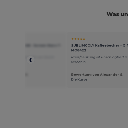
Was un
★
★★★★★
of the Loom SS048 - Screen Stars T-
SUBLIMCOLY Kaffeebecher - Gif
MO8422
ute Qualität
Übersetzt von Dutch
Preis/Leistung ist unschlagbar! 
veredeln.
ung von Kris M.
Bewertung von Alexander S.
koop
Die Kurve