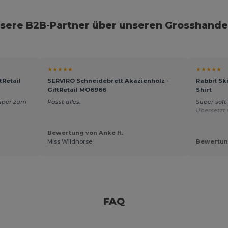
sere B2B-Partner über unseren Grosshande
★★★★★
★★★★★
tRetail
SERVIRO Schneidebrett Akazienholz -
Rabbit Ski
GiftRetail MO6966
Shirt
Super zum
Passt alles.
Super soft
Übersetzt 
Bewertung von Anke H.
Miss Wildhorse
Bewertung
FAQ