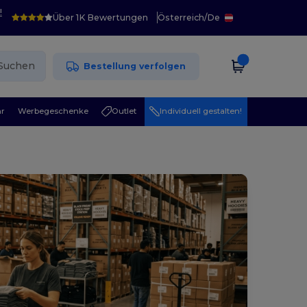
!
Über 1K Bewertungen
Österreich
/
De
Suchen
Bestellung verfolgen
r
Werbegeschenke
Outlet
Individuell gestalten!