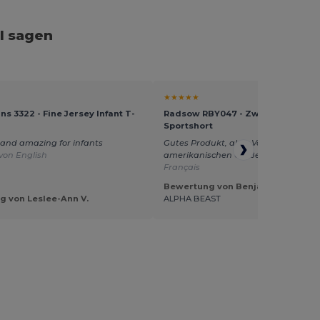
l sagen
★★★★★
ns 3322 - Fine Jersey Infant T-
Radsow RBY047 - Zweifarbige
Sportshort
 and amazing for infants
Gutes Produkt, aber Vorsicht bei
von English
amerikanischen Größen.
Übersetzt v
Français
Bewertung von Benjamin T.
 von Leslee-Ann V.
ALPHA BEAST