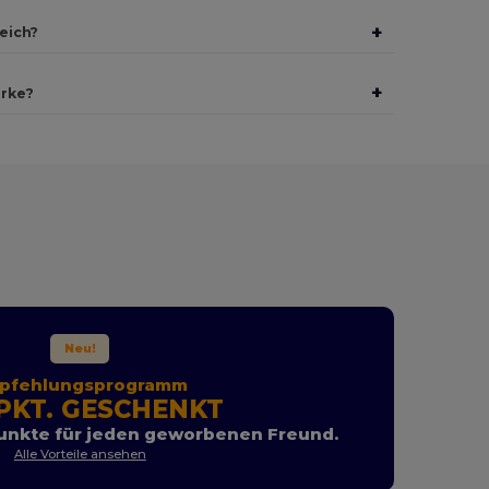
+
eich?
+
arke?
Neu!
pfehlungsprogramm
PKT. GESCHENKT
unkte für jeden geworbenen Freund.
Alle Vorteile ansehen