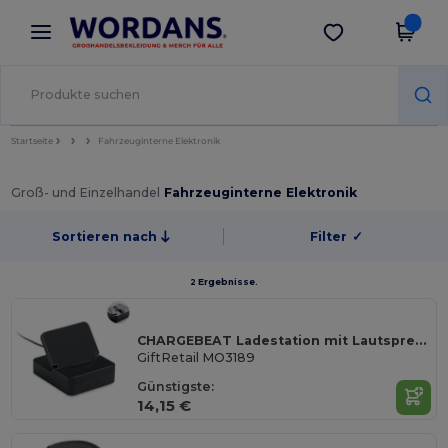
×
Wordans App
App holen
Bessere Preise in der App!
Startseite
Fahrzeuginterne Elektronik
Groß- und Einzelhandel
Fahrzeuginterne Elektronik
Sortieren nach
Filter
✓
2 Ergebnisse.
CHARGEBEAT Ladestation mit Lautsprecher
GiftRetail MO3189
Günstigste:
14,15 €