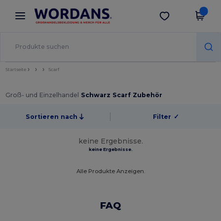
×
Wordans App
App holen
Bessere Preise in der App!
Startseite
Scarf
Groß- und Einzelhandel
Schwarz Scarf Zubehör
Sortieren nach
Filter
✓
keine Ergebnisse.
keine Ergebnisse.
Alle Produkte Anzeigen.
FAQ