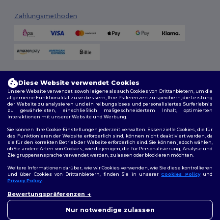
Zahlungsmethoden
Versandmethoden
Diese Website verwendet Cookies
Unsere Website verwendet sowohl eigene als auch Cookies von Drittanbietern, um die
allgemeine Funktionalität zu verbessern, Ihre Präferenzen zu speichern, die Leistung
der Website zu analysieren und ein reibungsloses und personalisiertes Surferlebnis
zu gewährleisten, einschließlich maßgeschneidertem Inhalt, optimierten
Interaktionen mit unserer Website und Werbung.
Sie können Ihre Cookie-Einstellungen jederzeit verwalten. Essenzielle Cookies, die für
das Funktionieren der Website erforderlich sind, können nicht deaktiviert werden, da
sie für den korrekten Betrieb der Website erforderlich sind. Sie können jedoch wählen,
Folge uns
ob Sie andere Arten von Cookies, wie diejenigen, die für Personalisierung, Analyse und
Zielgruppenansprache verwendet werden, zulassen oder blockieren möchten.
Weitere Informationen darüber, wie wir Cookies verwenden, wie Sie diese kontrollieren
und über Cookies von Drittanbietern, finden Sie in unserer
Cookies Policy
und
Privacy Policy
.
2026. Alle Rechte vorbehalten
👋
Hallo
Bewertungspräferenzen
Allgemeine Geschäftsbedingungen
|
Personalisierungsrichtlinien
|
Wenn Sie Fragen oder
Datenschutzbestimmungen
|
Cookie-Richtlinie
|
Site Map
Bedenken haben, können Sie
Nur notwendige zulassen
uns jederzeit kontaktieren.