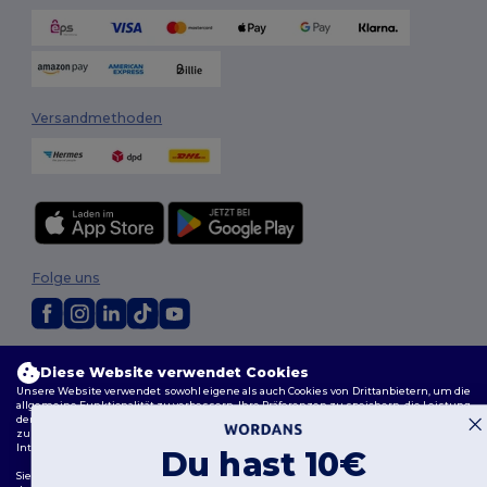
Versandmethoden
Folge uns
2026. Alle Rechte vorbehalten
Diese Website verwendet Cookies
Allgemeine Geschäftsbedingungen
|
Personalisierungsrichtlinien
|
Unsere Website verwendet sowohl eigene als auch Cookies von Drittanbietern, um die
Datenschutzbestimmungen
|
Cookie-Richtlinie
|
Site Map
allgemeine Funktionalität zu verbessern, Ihre Präferenzen zu speichern, die Leistung
der Website zu analysieren und ein reibungsloses und personalisiertes Surferlebnis
zu gewährleisten, einschließlich maßgeschneidertem Inhalt, optimierten
Interaktionen mit unserer Website und Werbung.
Du hast 10€
Sie können Ihre Cookie-Einstellungen jederzeit verwalten. Essenzielle Cookies, die für