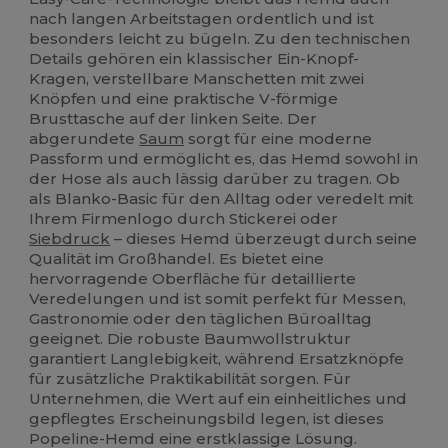
nach langen Arbeitstagen ordentlich und ist
besonders leicht zu bügeln. Zu den technischen
Details gehören ein klassischer Ein-Knopf-
Kragen, verstellbare Manschetten mit zwei
Knöpfen und eine praktische V-förmige
Brusttasche auf der linken Seite. Der
abgerundete
Saum
sorgt für eine moderne
Passform und ermöglicht es, das Hemd sowohl in
der Hose als auch lässig darüber zu tragen. Ob
als Blanko-Basic für den Alltag oder veredelt mit
Ihrem Firmenlogo durch Stickerei oder
Siebdruck
– dieses Hemd überzeugt durch seine
Qualität im Großhandel. Es bietet eine
hervorragende Oberfläche für detaillierte
Veredelungen und ist somit perfekt für Messen,
Gastronomie oder den täglichen Büroalltag
geeignet. Die robuste Baumwollstruktur
garantiert Langlebigkeit, während Ersatzknöpfe
für zusätzliche Praktikabilität sorgen. Für
Unternehmen, die Wert auf ein einheitliches und
gepflegtes Erscheinungsbild legen, ist dieses
Popeline-Hemd eine erstklassige Lösung.