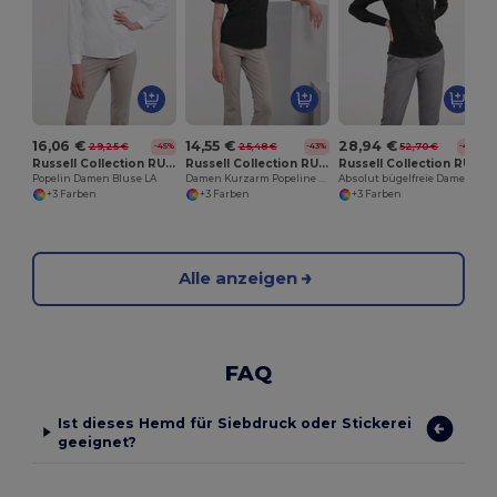
16,06 €
14,55 €
28,94 €
29,25 €
25,48 €
52,70 €
-45%
-43%
-45%
Russell Collection RU934F
Russell Collection RU935F
Russell Collection RU956F
Popelin Damen Bluse LA
Damen Kurzarm Popeline Hemd Pflegeleicht
Absolut bügelfreie Damen Bluse LA
+3 Farben
+3 Farben
+3 Farben
Alle anzeigen
FAQ
Ist dieses Hemd für Siebdruck oder Stickerei
geeignet?