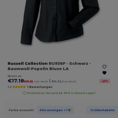
Russell Collection
RU936F
- Schwarz
-
Baumwoll-Popelin Bluse LA
Bereits ab
€17.18
|
-
45
%
€31.25
inkl. MwSt
€14.32
ohne MwSt
5.0
1 Bewertungen
Kostenloser Versand ab 99 € in diesem Lager!
Farbe auswahl:
Alle anzeigen
+ 1
Größentabelle