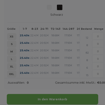
Schwarz
1-7
8-23
24-71
72-143
144-287
288 +
Mehr
Größe
Bestand
Menge
+
25.40
22.41
20.92
18.68
17.93
17.18
€
€
€
€
€
€
XS
12
+
25.40
22.41
20.92
18.68
17.93
17.18
€
€
€
€
€
€
S
8
+
25.40
22.41
20.92
18.68
17.93
17.18
€
€
€
€
€
€
M
82
+
25.40
22.41
20.92
18.68
17.93
17.18
€
€
€
€
€
€
L
8
+
25.40
22.41
20.92
18.68
17.93
17.18
€
€
€
€
€
€
XL
6
+
25.40
22.41
20.92
18.68
17.93
17.18
€
€
€
€
€
€
XXL
15
Auswahlen:
0
Gesamtsumme inkl. MwSt.:
€0.0
In den Warenkorb