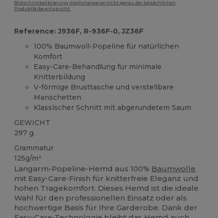
Bildschirmkalibrierung möglicherweise nicht genau der tatsächlichen
Produktfarbe entspricht.
Reference: J936F, R-936F-0, JZ36F
100% Baumwoll-Popeline für natürlichen
Komfort
Easy-Care-Behandlung für minimale
Knitterbildung
V-förmige Brusttasche und verstellbare
Manschetten
Klassischer Schnitt mit abgerundetem Saum
GEWICHT
297 g.
Grammatur
125g/m²
Langarm-Popeline-Hemd aus 100%
Baumwolle
mit Easy-Care-Finish für knitterfreie Eleganz und
hohen Tragekomfort. Dieses Hemd ist die ideale
Wahl für den professionellen Einsatz oder als
hochwertige Basis für Ihre Garderobe. Dank der
Easy-Care-Technologie bleibt das Hemd auch