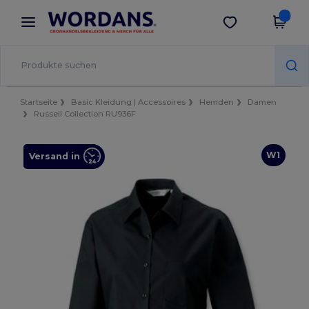
×
Wordans App
App holen
Bessere Preise in der App!
Startseite
Basic Kleidung | Accessoires
Hemden
Damen
Russell Collection RU936F
W1
Versand in