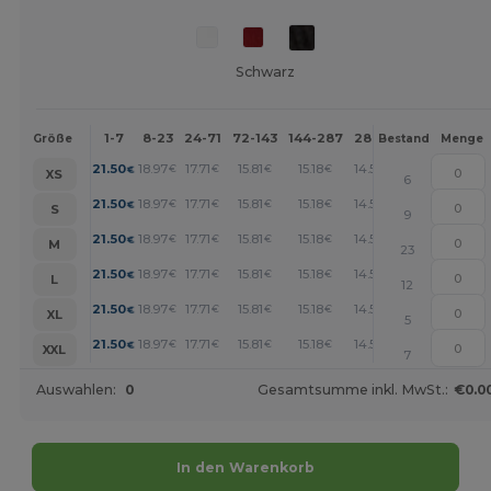
Schwarz
1-7
8-23
24-71
72-143
144-287
288 +
Mehr
Größe
Bestand
Menge
+
21.50
18.97
17.71
15.81
15.18
14.55
€
€
€
€
€
€
XS
6
+
21.50
18.97
17.71
15.81
15.18
14.55
€
€
€
€
€
€
S
9
+
21.50
18.97
17.71
15.81
15.18
14.55
€
€
€
€
€
€
M
23
+
21.50
18.97
17.71
15.81
15.18
14.55
€
€
€
€
€
€
L
12
+
21.50
18.97
17.71
15.81
15.18
14.55
€
€
€
€
€
€
XL
5
+
21.50
18.97
17.71
15.81
15.18
14.55
€
€
€
€
€
€
XXL
7
Auswahlen:
0
Gesamtsumme inkl. MwSt.:
€0.0
In den Warenkorb