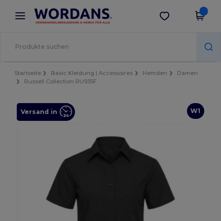
×
Wordans App
App holen
Bessere Preise in der App!
Startseite
Basic Kleidung | Accessoires
Hemden
Damen
Russell Collection RU935F
W1
Versand in