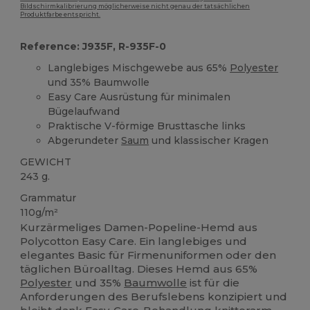
Bildschirmkalibrierung möglicherweise nicht genau der tatsächlichen
Produktfarbe entspricht.
Reference: J935F, R-935F-0
Langlebiges Mischgewebe aus 65%
Polyester
und 35% Baumwolle
Easy Care Ausrüstung für minimalen
Bügelaufwand
Praktische V-förmige Brusttasche links
Abgerundeter
Saum
und klassischer Kragen
GEWICHT
243 g.
Grammatur
110g/m²
Kurzärmeliges Damen-Popeline-Hemd aus
Polycotton Easy Care. Ein langlebiges und
elegantes Basic für Firmenuniformen oder den
täglichen Büroalltag. Dieses Hemd aus 65%
Polyester
und 35%
Baumwolle
ist für die
Anforderungen des Berufslebens konzipiert und