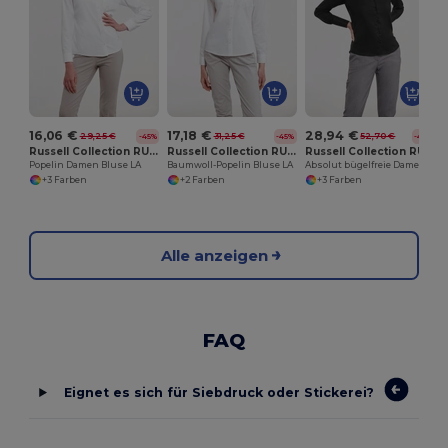
16,06 €
17,18 €
28,94 €
29,25 €
31,25 €
52,70 €
-45%
-45%
-45%
Russell Collection RU934F
Russell Collection RU936F
Russell Collection RU956F
Popelin Damen Bluse LA
Baumwoll-Popelin Bluse LA
Absolut bügelfreie Damen Bluse LA
+3 Farben
+2 Farben
+3 Farben
Alle anzeigen
FAQ
Eignet es sich für Siebdruck oder Stickerei?