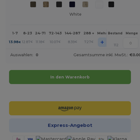
White
1-7
8-23
24-71
72-143
144-287
288 +
Mehr
Bestand
Menge
+
13.98
12.87
11.18
10.07
8.39
7.27
€
€
€
€
€
€
112
Auswahlen:
0
Gesamtsumme inkl. MwSt.:
€0.0
In den Warenkorb
Jetzt konfigurieren!
Express-Angebot