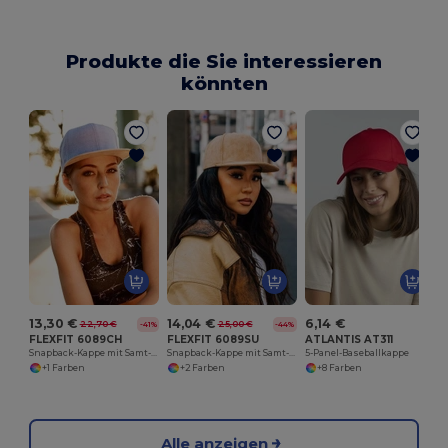
Produkte die Sie interessieren
könnten
5
13,30 €
14,04 €
6,14 €
22,70 €
25,00 €
-41%
-44%
FLEXFIT 6089CH
FLEXFIT 6089SU
ATLANTIS AT311
Snapback-Kappe mit Samt-Touch
Snapback-Kappe mit Samt-Touch
5-Panel-Baseballkappe
+1 Farben
+2 Farben
+8 Farben
Alle anzeigen