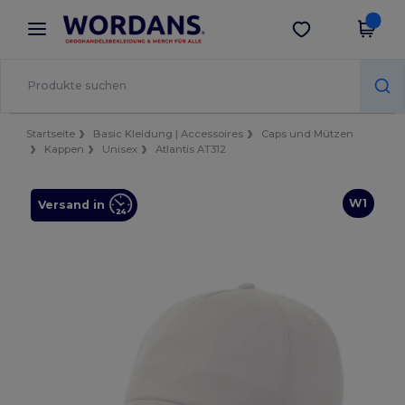
×
Wordans App
App holen
Bessere Preise in der App!
Startseite
Basic Kleidung | Accessoires
Caps und Mützen
Kappen
Unisex
Atlantis AT312
W1
Versand in