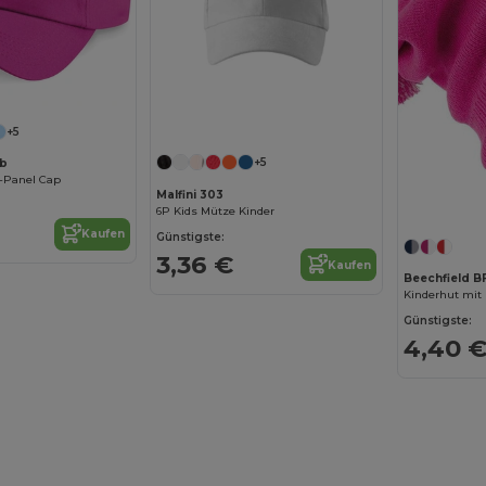
+5
+5
0b
5-Panel Cap
Malfini 303
6P Kids Mütze Kinder
Kaufen
Günstigste:
3,36 €
Kaufen
Beechfield 
Kinderhut mi
Günstigste:
4,40 