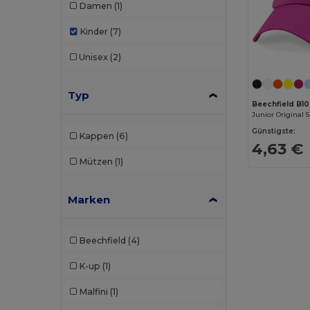
Damen
(1)
Kinder
(7)
Unisex
(2)
Typ
Beechfield B1
Junior Original 
Günstigste:
Kappen
(6)
4,63 €
Mützen
(1)
Marken
Beechfield
(4)
K-up
(1)
Malfini
(1)