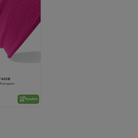
BF450B
t Pompom
€
Kaufen