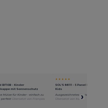
★ ★ ★ ★ ★
d BF10B - Kinder
SOL'S 88111 - 5 Panel Kinder Cap S
kappe mit Sonnenschutz
Kids
e Mütze für Kinder - einfach zu
Ausgezeichnetes Preis-Leistungs-Ver
- perfekt
Übersetzt von Français
Übersetzt von Italian