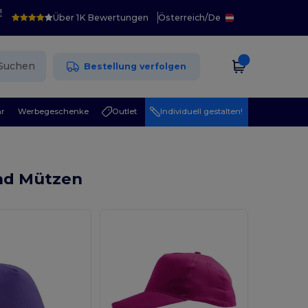
!
Über 1K Bewertungen
Österreich
/
De
Suchen
Bestellung verfolgen
r
Werbegeschenke
Outlet
Individuell gestalten!
und Mützen