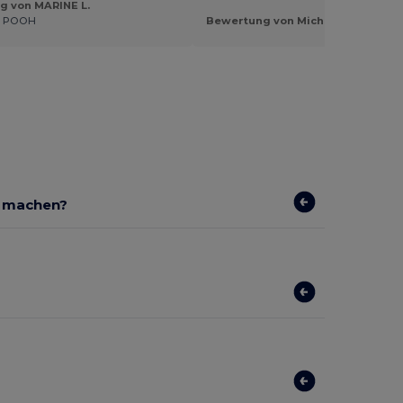
g von MARINE L.
E POOH
Bewertung von Michela M.
r machen?