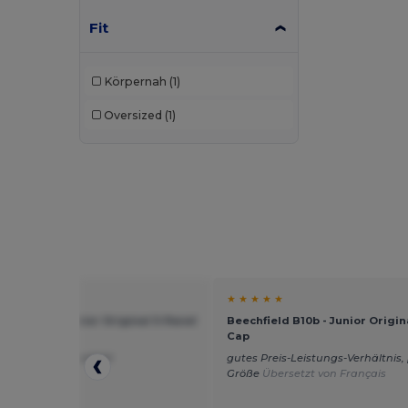
Fit
Körpernah
(1)
Oversized
(1)
★ ★
★ ★ ★ ★ ★
ield B10b - Junior Original 5-Panel
Beechfield B10b - Junior Origin
Cap
assform, tolle Qualität
gutes Preis-Leistungs-Verhältnis
Größe
Übersetzt von Français