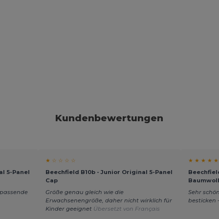
Kundenbewertungen
★ ☆ ☆ ☆ ☆
★ ★ ★ ★ ★
al 5-Panel
Beechfield B10b - Junior Original 5-Panel
Beechfiel
Cap
Baumwoll
, passende
Größe genau gleich wie die
Sehr schön
Erwachsenengröße, daher nicht wirklich für
besticken 
Kinder geeignet
Übersetzt von Français