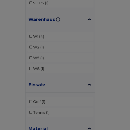
SOL'S
(1)
Warenhaus
W1
(4)
W2
(1)
W5
(1)
W8
(1)
Einsatz
Golf
(1)
Tennis
(1)
Material