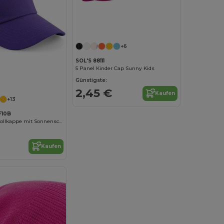
+6
SOL'S 88111
5 Panel Kinder Cap Sunny Kids
Günstigste:
2,45 €
Kaufen
+13
F10B
Kinder Baumwollkappe mit Sonnenschutz
Kaufen