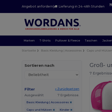
N
Angebot anfordern
|
Lieferung in 24-48h Stunden
Marken
T-Shirts
Pullover & Fleece
Taschen
Jacke
Startseite
Basic Kleidung | Accessoires
Caps und Mütze
Groß- u
Sortieren nach
7 Ergebniss
Filter
« Zurücksetzen
Ausgewählt
7 Ergebnisse.
Basic Kleidung | Accessoires
Caps und Mützen
Kinder