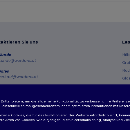
aktieren Sie uns
Las
Kunde
Hilf
kunde@wordans.at
Gro
Rüc
Sales
verkauf@wordans.at
Glo
Ver
Hotline
0800 018 026
Gut
Montag – Donnerstag: 10:00–13:00 & 14:00–17:30 Freitag: 10:00–14:00
ittanbietern, um die allgemeine Funktionalität zu verbessern, Ihre Präferenze
n, einschließlich maßgeschneidertem Inhalt, optimierten Interaktionen mit unse
Auftragsverfolgung
zielle Cookies, die für das Funktionieren der Website erforderlich sind, könne
dere Arten von Cookies, wie diejenigen, die für Personalisierung, Analyse und 