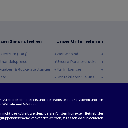
sen Sie uns helfen
Unser Unternehmen
ezentrum (FAQ)
Wer wir sind
ßhandelspreise
Unsere Partnerdrucker
kgaben & Rückerstattungen
Für Influencer
ssar
Kontaktieren Sie uns
sandmethoden
Karrierezentrum
scheincodes
n zu speichern, die Leistung der Website zu analysieren und ein
rer Website und Werbung.
n nicht deaktiviert werden, da sie für den korrekten Betrieb der
Zielgruppenansprache verwendet werden, zulassen oder blockieren