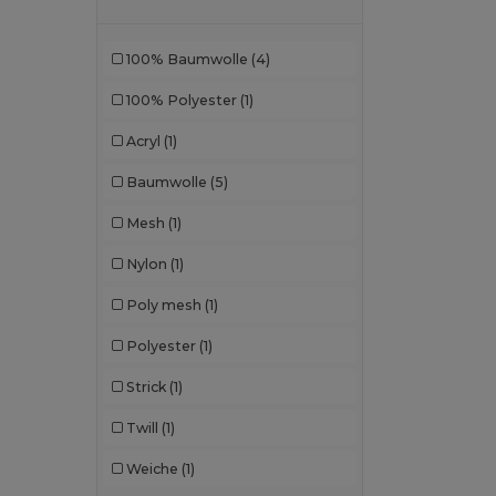
100% Baumwolle
(4)
100% Polyester
(1)
Acryl
(1)
Baumwolle
(5)
Mesh
(1)
Nylon
(1)
Poly mesh
(1)
Polyester
(1)
Strick
(1)
Twill
(1)
Weiche
(1)