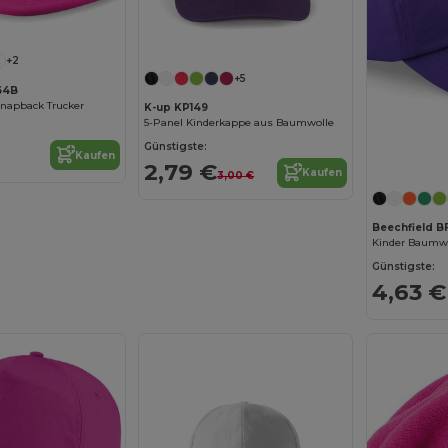
+2
+5
64B
Snapback Trucker
K-up KP149
5-Panel Kinderkappe aus Baumwolle
Günstigste:
Kaufen
2,79 €
Kaufen
3,00 €
Beechfield B
Günstigste:
4,63 €