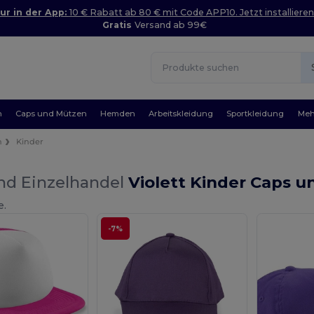
ur in der App:
10 € Rabatt ab 80 € mit Code APP10. Jetzt installieren
Gratis
Versand ab 99€
n
Caps und Mützen
Hemden
Arbeitskleidung
Sportkleidung
Meh
n
Kinder
nd Einzelhandel
Violett Kinder Caps 
e.
-7%