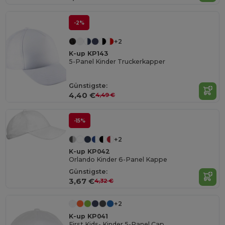
-2%
+2
K-up KP143
5-Panel Kinder Truckerkapper
Günstigste:
4,40 €
4,49 €
-15%
+2
K-up KP042
Orlando Kinder 6-Panel Kappe
Günstigste:
3,67 €
4,32 €
+2
K-up KP041
First Kids- Kinder 5-Panel Cap