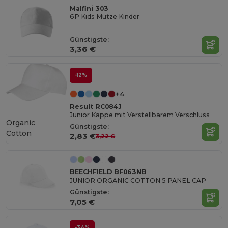
Malfini 303
6P Kids Mütze Kinder
Günstigste:
3,36 €
-12%
+4
Result RC084J
Junior Kappe mit Verstellbarem Verschluss
Organic
Günstigste:
Cotton
2,83 €
3,22 €
BEECHFIELD BF063NB
JUNIOR ORGANIC COTTON 5 PANEL CAP
Günstigste:
7,05 €
-34%