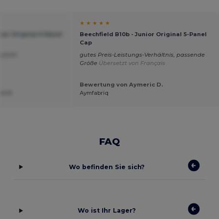
★ ★ ★ ★ ★
nior Original 5-Panel
Beechfield B10b - Junior Original 5-Panel
Cap
ualität
gutes Preis-Leistungs-Verhältnis, passende
Größe
Übersetzt von Français
Bewertung von Aymeric D.
e R.
Aymfabriq
FAQ
Wo befinden Sie sich?
Wo ist Ihr Lager?