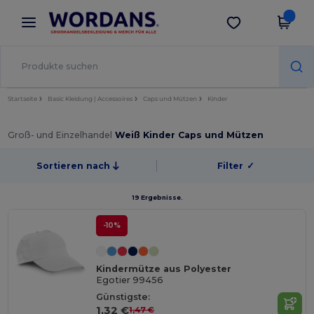
×
Wordans App
App holen
Bessere Preise in der App!
Startseite
Basic Kleidung | Accessoires
Caps und Mützen
Kinder
Groß- und Einzelhandel
Weiß Kinder Caps und Mützen
Sortieren nach
Filter
✓
19 Ergebnisse.
-10%
Kindermütze aus Polyester
Egotier 99456
Günstigste:
1,32 €
1,47 €