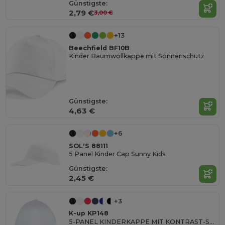
Günstigste:
2,79 €
3,00 €
+13
Beechfield BF10B
Kinder Baumwollkappe mit Sonnenschutz
Günstigste:
4,63 €
+6
SOL'S 88111
5 Panel Kinder Cap Sunny Kids
Günstigste:
2,45 €
+3
K-up KP148
5-PANEL KINDERKAPPE MIT KONTRAST-SANDWICHSCHIRM