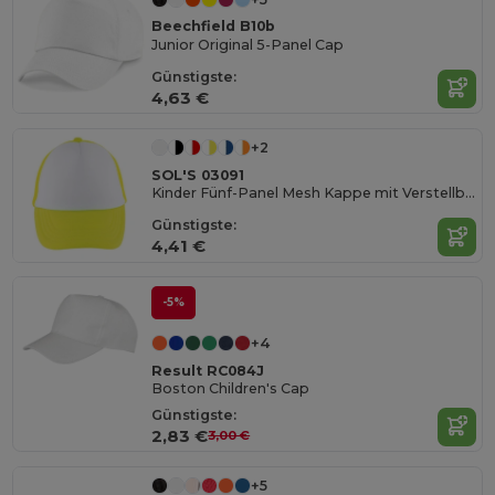
Beechfield B10b
Junior Original 5-Panel Cap
Günstigste:
4,63 €
+2
SOL'S 03091
Kinder Fünf-Panel Mesh Kappe mit Verstellbarem Verschluss
Günstigste:
4,41 €
-5%
+4
Result RC084J
Boston Children's Cap
Günstigste:
2,83 €
3,00 €
+5