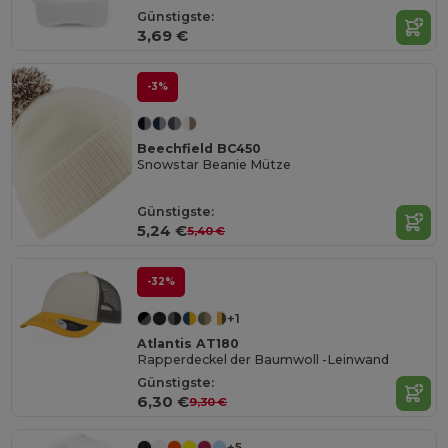
Günstigste:
3,69 €
-3%
Beechfield BC450
Snowstar Beanie Mütze
Günstigste:
5,24 €
5,40 €
-32%
+1
Atlantis AT180
Rapperdeckel der Baumwoll -Leinwand
Günstigste:
6,30 €
9,30 €
+5