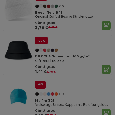
+10
Beechfield B45
Original Cuffed Beanie Strickmütze
Günstigste:
3,76 €
4,91 €
-20%
BILGOLA Sonnenhut 160 gr/m²
GiftRetail KC1350
Günstigste:
1,41 €
1,76 €
-6%
+19
Malfini 305
Vielseitige Unisex Kappe mit Belüftungslöchern
Günstigste: