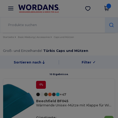
×
Wordans App
App holen
Bessere Preise in der App!
Startseite
Basic Kleidung | Accessoires
Caps und Mützen
Groß- und Einzelhandel
Türkis Caps und Mützen
Sortieren nach
Filter
✓
10 Ergebnisse.
-1%
+47
Beechfield BF045
Wärmende Unisex-Mütze mit Klappe für Wintertage
Günstigste: