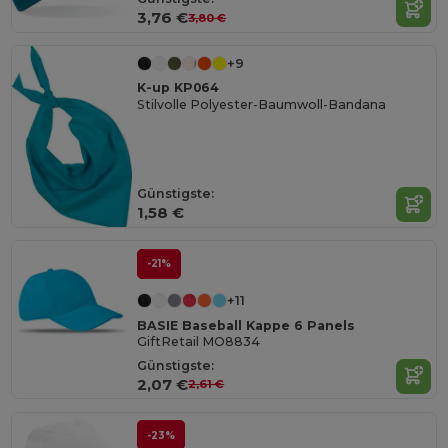
3,76 €
3,80 €
+9
K-up KP064
Stilvolle Polyester-Baumwoll-Bandana
Günstigste:
1,58 €
-21%
+11
BASIE Baseball Kappe 6 Panels
GiftRetail MO8834
Günstigste:
2,07 €
2,61 €
-23%