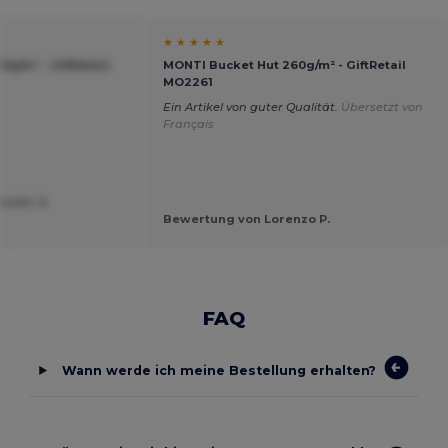
★ ★ ★ ★ ★
g/m² - GiftRetail
MONTI Bucket Hut 260g/m² - GiftRetail
MO2261
Ein Artikel von guter Qualität.
Übersetzt von
Français
ander S.
Bewertung von Lorenzo P.
FAQ
Wann werde ich meine Bestellung erhalten?