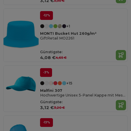
3,12 €
3,30 €
-12%
+1
MONTI Bucket Hut 260g/m²
GiftRetail MO2261
Günstigste:
4,08 €
4,65 €
-3%
+15
Malfini 307
Hochwertige Unisex 5-Panel Kappe mit Messingverschluss
Günstigste:
3,12 €
3,20 €
-13%