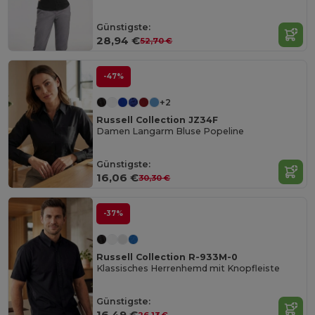
Günstigste:
28,94 €
52,70 €
-47%
+2
Russell Collection JZ34F
Damen Langarm Bluse Popeline
Günstigste:
16,06 €
30,30 €
-37%
Russell Collection R-933M-0
Klassisches Herrenhemd mit Knopfleiste
Günstigste:
16,49 €
26,13 €