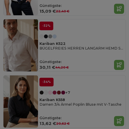
Günstigste:
15,09 €
22,40 €
-32%
Kariban K522
BÜGELFREIES HERREN LANGARM HEMD SUPREME
Günstigste:
30,11 €
44,20 €
-34%
+7
Kariban K558
Damen 3/4 Ärmel Poplin Bluse mit V-Tasche
Günstigste:
13,62 €
20,62 €