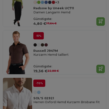
+3
Radsow by Uneek UC711
Damen Langarm Hemd
Günstigste:
4,80 €
17,64 €
-15%
Russell J947M
Kurzarm Hemd tailliert
Günstigste:
19,36 €
22,88 €
-70%
SOL'S 02921
Herren Oxford Hemd Kurzarm Brisbane Fit