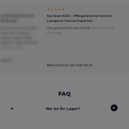
★ ★ ★ ★ ★
SICA PFLEGELEICHTE
Kariban K541 - Pflegeleichte Herren
35 BLUSE
Langarm Hemd Popeline
ikel zusammen mit der
Gut geschnittenes Hemd
Übersetzt von
eremy" für unseren
Français
arben sind kräftig,
auchten. Das Material
Übersetzt von
hane S.
Bewertung von Adrien H.
FAQ
Wo ist Ihr Lager?