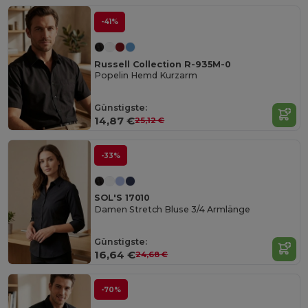
-41%
Russell Collection R-935M-0
Popelin Hemd Kurzarm
Günstigste:
14,87 €
25,12 €
-33%
SOL'S 17010
Damen Stretch Bluse 3/4 Armlänge
Günstigste:
16,64 €
24,68 €
-70%