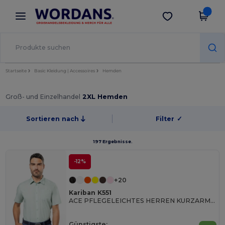
×
Wordans App
App holen
Bessere Preise in der App!
Startseite
Basic Kleidung | Accessoires
Hemden
Groß- und Einzelhandel
2XL Hemden
Sortieren nach
Filter
✓
197 Ergebnisse.
-12%
+20
Kariban K551
ACE PFLEGELEICHTES HERREN KURZARM 65/35 HEMD
Günstigste: