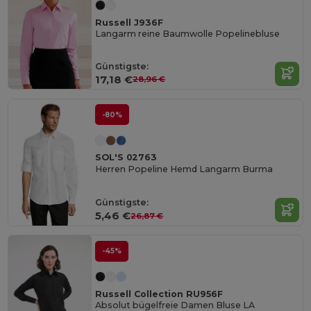
Russell J936F
Langarm reine Baumwolle Popelinebluse
Günstigste:
17,18 €
28,96 €
-80%
SOL'S 02763
Herren Popeline Hemd Langarm Burma
Günstigste:
5,46 €
26,87 €
-45%
Russell Collection RU956F
Absolut bügelfreie Damen Bluse LA