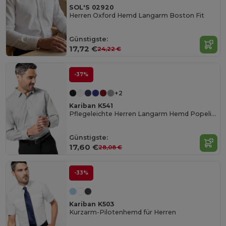
SOL'S 02920
Herren Oxford Hemd Langarm Boston Fit
Günstigste:
17,72 €
24,22 €
-37%
+2
Kariban K541
Pflegeleichte Herren Langarm Hemd Popeline
Günstigste:
17,60 €
28,08 €
-33%
Kariban K503
Kurzarm-Pilotenhemd für Herren