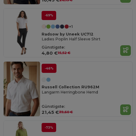
-69%
+1
Radsow by Uneek UC712
Ladies Poplin Half Sleeve Shirt
Günstigste:
4,80 €
15,52 €
-46%
Russell Collection RU962M
Langarm Herringbone Hemd
Günstigste:
21,45 €
39,60 €
-73%