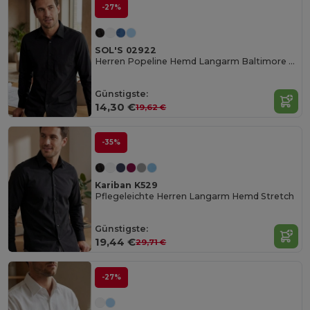
-27%
SOL'S 02922
Herren Popeline Hemd Langarm Baltimore Fit
Günstigste:
14,30 €
19,62 €
-35%
Kariban K529
Pflegeleichte Herren Langarm Hemd Stretch
Günstigste:
19,44 €
29,71 €
-27%