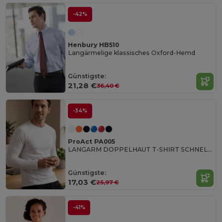
-42%
Henbury HB510
Langärmelige klassisches Oxford-Hemd
Günstigste:
21,28 €
36,40 €
-34%
ProAct PA005
LANGARM DOPPELHAUT T-SHIRT SCHNELLTROCKNEND
Günstigste:
17,03 €
25,97 €
-41%