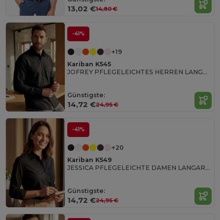
13,02 €
14,80 €
-41%
+19
Kariban K545
JOFREY PFLEGELEICHTES HERREN LANGARM 65/35 HEMD
Günstigste:
14,72 €
24,95 €
-41%
+20
Kariban K549
JESSICA PFLEGELEICHTE DAMEN LANGARM 65/35 BLUSE
Günstigste:
14,72 €
24,95 €