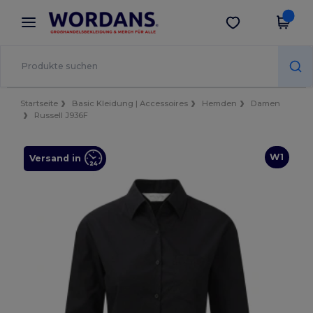
×
Wordans App
App holen
Bessere Preise in der App!
Startseite
Basic Kleidung | Accessoires
Hemden
Damen
Russell J936F
W1
Versand in