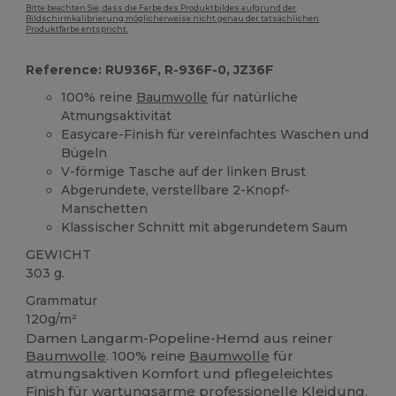
Bitte beachten Sie, dass die Farbe des Produktbildes aufgrund der
Bildschirmkalibrierung möglicherweise nicht genau der tatsächlichen
Produktfarbe entspricht.
Reference: RU936F, R-936F-0, JZ36F
100% reine
Baumwolle
für natürliche
Atmungsaktivität
Easycare-Finish für vereinfachtes Waschen und
Bügeln
V-förmige Tasche auf der linken Brust
Abgerundete, verstellbare 2-Knopf-
Manschetten
Klassischer Schnitt mit abgerundetem Saum
GEWICHT
303 g.
Grammatur
120g/m²
Damen Langarm-Popeline-Hemd aus reiner
Baumwolle
. 100% reine
Baumwolle
für
atmungsaktiven Komfort und pflegeleichtes
Finish für wartungsarme professionelle Kleidung.