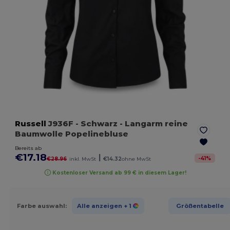
Russell
J936F
- Schwarz
- Langarm reine
Baumwolle Popelinebluse
Bereits ab
€17.18
|
-
41
%
€28.96
inkl. MwSt
€14.32
ohne MwSt
Kostenloser Versand ab 99 € in diesem Lager!
Farbe auswahl:
Alle anzeigen
+ 1
Größentabelle