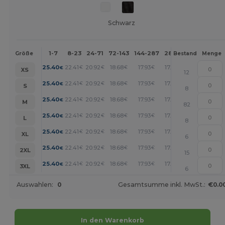
Schwarz
1-7
8-23
24-71
72-143
144-287
288 +
Mehr
Größe
Bestand
Menge
+
25.40
22.41
20.92
18.68
17.93
17.18
€
€
€
€
€
€
XS
12
+
25.40
22.41
20.92
18.68
17.93
17.18
€
€
€
€
€
€
S
8
+
25.40
22.41
20.92
18.68
17.93
17.18
€
€
€
€
€
€
M
82
+
25.40
22.41
20.92
18.68
17.93
17.18
€
€
€
€
€
€
L
8
+
25.40
22.41
20.92
18.68
17.93
17.18
€
€
€
€
€
€
XL
6
+
25.40
22.41
20.92
18.68
17.93
17.18
€
€
€
€
€
€
2XL
15
+
25.40
22.41
20.92
18.68
17.93
17.18
€
€
€
€
€
€
3XL
6
Auswahlen:
0
Gesamtsumme inkl. MwSt.:
€0.0
In den Warenkorb