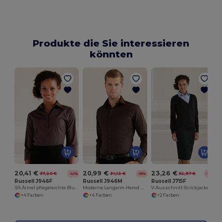
Produkte die Sie interessieren
könnten
20,41 €
20,99 €
23,26 €
37,20 €
34,12 €
32,97 €
-45%
-38%
-29%
Russell J946F
Russell J946M
Russell J715F
3/4 Ärmel pflegeleichte Bluse
Moderne Langarm-Hemd mit Komfortstretch
V-Ausschnitt Strickjacke
+4 Farben
+4 Farben
+2 Farben