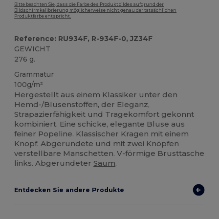
Bitte beachten Sie, dass die Farbe des Produktbildes aufgrund der
Bildschirmkalibrierung möglicherweise nicht genau der tatsächlichen
Produktfarbe entspricht.
Reference: RU934F, R-934F-0, JZ34F
GEWICHT
276 g.
Grammatur
100g/m²
Hergestellt aus einem Klassiker unter den
Hemd-/Blusenstoffen, der Eleganz,
Strapazierfähigkeit und Tragekomfort gekonnt
kombiniert. Eine schicke, elegante Bluse aus
feiner Popeline. Klassischer Kragen mit einem
Knopf. Abgerundete und mit zwei Knöpfen
verstellbare Manschetten. V-förmige Brusttasche
links. Abgerundeter
Saum
.
Entdecken Sie andere Produkte