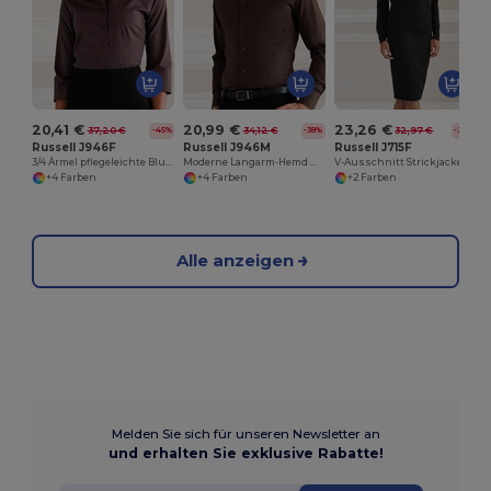
20,41 €
20,99 €
23,26 €
37,20 €
34,12 €
32,97 €
-45%
-38%
-29%
Russell J946F
Russell J946M
Russell J715F
3/4 Ärmel pflegeleichte Bluse
Moderne Langarm-Hemd mit Komfortstretch
V-Ausschnitt Strickjacke
+4 Farben
+4 Farben
+2 Farben
Alle anzeigen
Melden Sie sich für unseren Newsletter an
und erhalten Sie exklusive Rabatte!