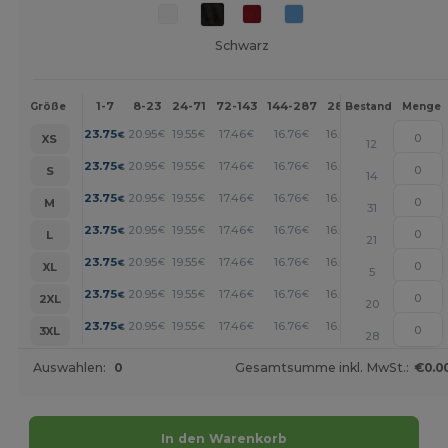
Schwarz
1-7
8-23
24-71
72-143
144-287
288 +
Mehr
Größe
Bestand
Menge
+
23.75
20.95
19.55
17.46
16.76
16.06
€
€
€
€
€
€
XS
12
+
23.75
20.95
19.55
17.46
16.76
16.06
€
€
€
€
€
€
S
14
+
23.75
20.95
19.55
17.46
16.76
16.06
€
€
€
€
€
€
M
31
+
23.75
20.95
19.55
17.46
16.76
16.06
€
€
€
€
€
€
L
21
+
23.75
20.95
19.55
17.46
16.76
16.06
€
€
€
€
€
€
XL
5
+
23.75
20.95
19.55
17.46
16.76
16.06
€
€
€
€
€
€
2XL
20
+
23.75
20.95
19.55
17.46
16.76
16.06
€
€
€
€
€
€
3XL
28
Auswahlen:
0
Gesamtsumme inkl. MwSt.:
€0.0
In den Warenkorb