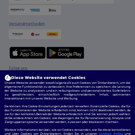
Versandmethoden
Folge uns
Diese Website verwendet Cookies
Unsere Website verwendet sowohl eigene als auch Cookies von Drittanbietern, um die
allgemeine Funktionalität zu verbessern, Ihre Präferenzen zu speichern, die Leistung
der Website zu analysieren und ein reibungsloses und personalisiertes Surferlebnis
2026. Alle Rechte vorbehalten
zu gewährleisten, einschließlich maßgeschneidertem Inhalt, optimierten
Allgemeine Geschäftsbedingungen
|
Personalisierungsrichtlinien
|
Interaktionen mit unserer Website und Werbung.
Datenschutzbestimmungen
|
Cookie-Richtlinie
|
Site Map
Sie können Ihre Cookie-Einstellungen jederzeit verwalten. Essenzielle Cookies, die für
das Funktionieren der Website erforderlich sind, können nicht deaktiviert werden, da
sie für den korrekten Betrieb der Website erforderlich sind. Sie können jedoch wählen,
ob Sie andere Arten von Cookies, wie diejenigen, die für Personalisierung, Analyse und
Zielgruppenansprache verwendet werden, zulassen oder blockieren möchten.
Weitere Informationen darüber, wie wir Cookies verwenden, wie Sie diese kontrollieren
und über Cookies von Drittanbietern, finden Sie in unserer
Cookies Policy
und