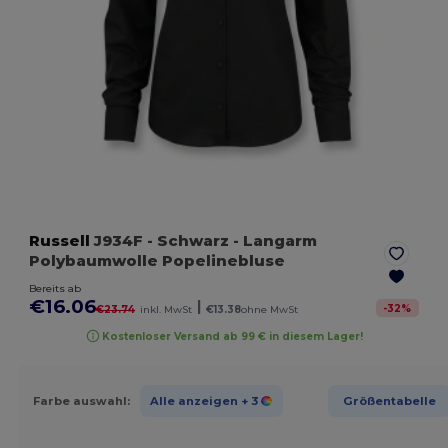
Russell
J934F
- Schwarz
- Langarm
Polybaumwolle Popelinebluse
Bereits ab
€16.06
|
-
32
%
€23.74
inkl. MwSt
€13.38
ohne MwSt
Kostenloser Versand ab 99 € in diesem Lager!
Farbe auswahl:
Alle anzeigen
+ 3
Größentabelle