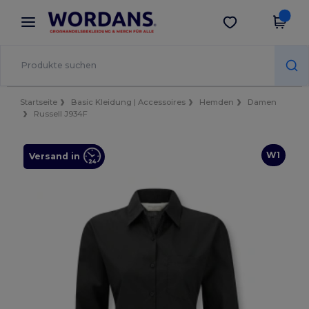
×
Wordans App
App holen
Bessere Preise in der App!
Startseite
Basic Kleidung | Accessoires
Hemden
Damen
Russell J934F
W1
Versand in