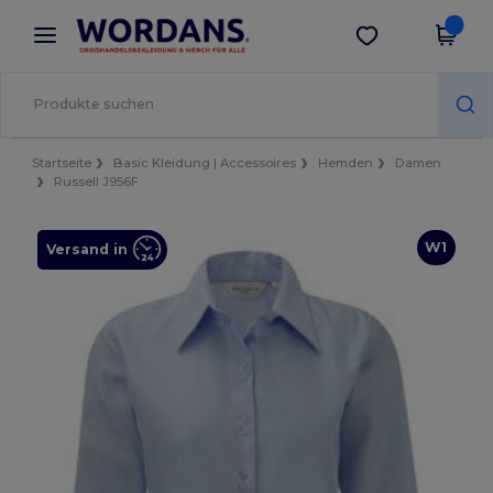
×
Wordans App
App holen
Bessere Preise in der App!
Startseite
Basic Kleidung | Accessoires
Hemden
Damen
Russell J956F
W1
Versand in