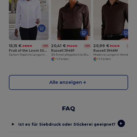
V
15,15 €
20,41 €
20,99 €
28,15 €
37,20 €
34,12 €
-46%
-45%
-38%
Fruit of the Loom SS012
Russell J946F
Russell J946M
Damen Popeline Langarm Bluse
3/4 Ärmel pflegeleichte Bluse
Moderne Langarm-Hemd mit Komfortstretch
+4 Farben
+4 Farben
Alle anzeigen
FAQ
Ist es für Siebdruck oder Stickerei geeignet?