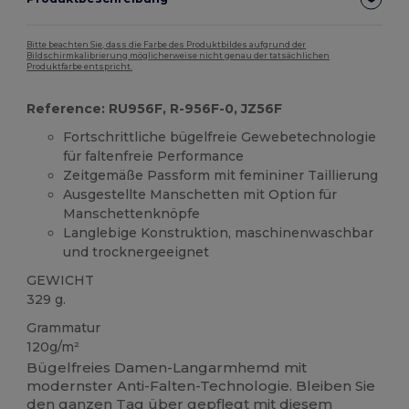
Bitte beachten Sie, dass die Farbe des Produktbildes aufgrund der
Bildschirmkalibrierung möglicherweise nicht genau der tatsächlichen
Produktfarbe entspricht.
Reference: RU956F, R-956F-0, JZ56F
Fortschrittliche bügelfreie Gewebetechnologie
für faltenfreie Performance
Zeitgemäße Passform mit femininer Taillierung
Ausgestellte Manschetten mit Option für
Manschettenknöpfe
Langlebige Konstruktion, maschinenwaschbar
und trocknergeeignet
GEWICHT
329 g.
Grammatur
120g/m²
Bügelfreies Damen-Langarmhemd mit
modernster Anti-Falten-Technologie. Bleiben Sie
den ganzen Tag über gepflegt mit diesem