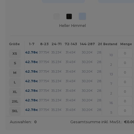
Heller Himmel
1-7
8-23
24-71
72-143
144-287
288 +
Mehr
Größe
Bestand
Menge
+
42.78
37.75
35.23
31.45
30.20
28.94
€
€
€
€
€
€
XS
10
+
42.78
37.75
35.23
31.45
30.20
28.94
€
€
€
€
€
€
S
2
+
42.78
37.75
35.23
31.45
30.20
28.94
€
€
€
€
€
€
M
13
+
42.78
37.75
35.23
31.45
30.20
28.94
€
€
€
€
€
€
L
7
+
42.78
37.75
35.23
31.45
30.20
28.94
€
€
€
€
€
€
XL
2
+
42.78
37.75
35.23
31.45
30.20
28.94
€
€
€
€
€
€
2XL
16
+
42.78
37.75
35.23
31.45
30.20
28.94
€
€
€
€
€
€
3XL
5
Auswahlen:
0
Gesamtsumme inkl. MwSt.:
€0.0