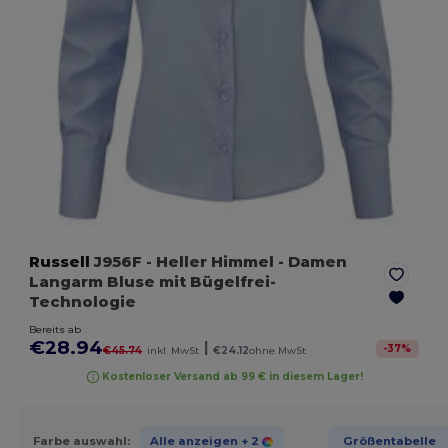
Russell
J956F
- Heller Himmel
- Damen
Langarm Bluse mit Bügelfrei-
Technologie
Bereits ab
€28.94
|
-
37
%
€45.74
inkl. MwSt
€24.12
ohne MwSt
Kostenloser Versand ab 99 € in diesem Lager!
Farbe auswahl:
Alle anzeigen
+ 2
Größentabelle